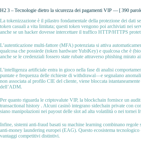
H2 3 – Tecnologie dietro la sicurezza dei pagamenti VIP — [ 390 parol
La tokenizzazione è il pilastro fondamentale della protezione dei dati s
token casuali a vita limitata; questi token vengono poi archiviati nei se
anche se un hacker dovesse intercettare il traffico HTTP/HTTPS protetto 
L’autenticazione multi‑fattore (MFA) potenziata si attiva automaticame
qualcosa che possiede (token hardware YubiKey) e qualcosa che è (biome
anche se le credenziali fossero state rubate attraverso phishing mirato 
L’intelligenza artificiale entra in gioco nella fase di analisi comportam
puntate e frequenza delle richieste di withdrawal—e segnalano anomali
non associata al profilo CIE del cliente, viene bloccata istantaneamen
dell’ADM.
Per quanto riguarda le criptovalute VIP, la blockchain fornisce un audit 
transactional history . Alcuni casinò integrano sidechain private con c
siano manipolazioni nei payout delle slot ad alta volatilità o nei tornei
Infine, sistemi anti‑fraud basati su machine learning combinano regole s
anti‑money laundering europei (EAG). Questo ecosistema tecnologico co
vantaggi competitivi distintivi.