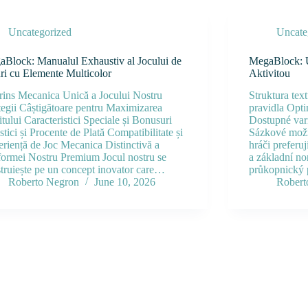
Uncategorized
Uncate
Block: Manualul Exhaustiv al Jocului de
MegaBlock: 
ri cu Elemente Multicolor
Aktivitou
ins Mecanica Unică a Jocului Nostru
Struktura tex
tegii Câștigătoare pentru Maximizarea
pravidla Opti
itului Caracteristici Speciale și Bonusuri
Dostupné vari
istici și Procente de Plată Compatibilitate și
Sázkové možn
riență de Joc Mecanica Distinctivă a
hráči preferu
formei Nostru Premium Jocul nostru se
a základní n
truiește pe un concept inovator care…
průkopnický 
Roberto Negron
June 10, 2026
Robert