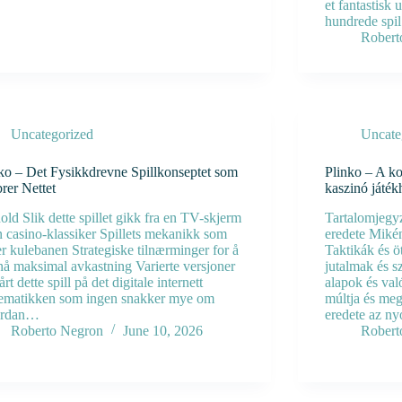
et fantastisk
hundrede spi
Robert
Uncategorized
Uncate
ko – Det Fysikkdrevne Spillkonseptet som
Plinko – A ko
rer Nettet
kaszinó játék
old Slik dette spillet gikk fra en TV-skjerm
Tartalomjegyz
en casino-klassiker Spillets mekanikk som
eredete Miké
er kulebanen Strategiske tilnærminger for å
Taktikák és ö
å maksimal avkastning Varierte versjoner
jutalmak és 
årt dette spill på det digitale internett
alapok és val
ematikken som ingen snakker mye om
múltja és me
rdan…
eredete az n
Roberto Negron
June 10, 2026
Robert