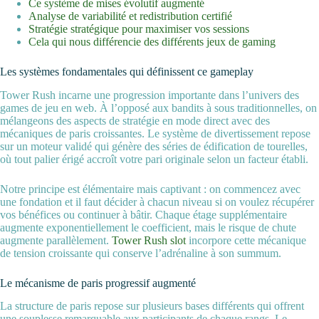
Ce système de mises évolutif augmenté
Analyse de variabilité et redistribution certifié
Stratégie stratégique pour maximiser vos sessions
Cela qui nous différencie des différents jeux de gaming
Les systèmes fondamentales qui définissent ce gameplay
Tower Rush incarne une progression importante dans l’univers des
games de jeu en web. À l’opposé aux bandits à sous traditionnelles, on
mélangeons des aspects de stratégie en mode direct avec des
mécaniques de paris croissantes. Le système de divertissement repose
sur un moteur validé qui génère des séries de édification de tourelles,
où tout palier érigé accroît votre pari originale selon un facteur établi.
Notre principe est élémentaire mais captivant : on commencez avec
une fondation et il faut décider à chacun niveau si on voulez récupérer
vos bénéfices ou continuer à bâtir. Chaque étage supplémentaire
augmente exponentiellement le coefficient, mais le risque de chute
augmente parallèlement.
Tower Rush slot
incorpore cette mécanique
de tension croissante qui conserve l’adrénaline à son summum.
Le mécanisme de paris progressif augmenté
La structure de paris repose sur plusieurs bases différents qui offrent
une souplesse remarquable aux participants de chaque rangs. Le