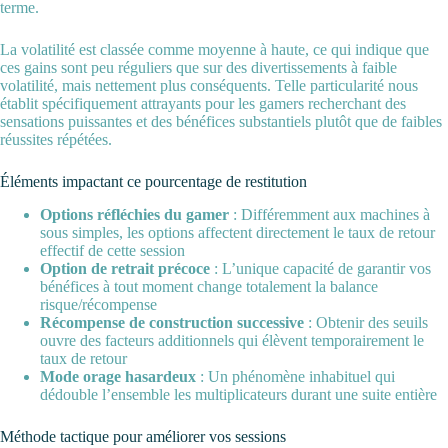
terme.
La volatilité est classée comme moyenne à haute, ce qui indique que
ces gains sont peu réguliers que sur des divertissements à faible
volatilité, mais nettement plus conséquents. Telle particularité nous
établit spécifiquement attrayants pour les gamers recherchant des
sensations puissantes et des bénéfices substantiels plutôt que de faibles
réussites répétées.
Éléments impactant ce pourcentage de restitution
Options réfléchies du gamer
: Différemment aux machines à
sous simples, les options affectent directement le taux de retour
effectif de cette session
Option de retrait précoce
: L’unique capacité de garantir vos
bénéfices à tout moment change totalement la balance
risque/récompense
Récompense de construction successive
: Obtenir des seuils
ouvre des facteurs additionnels qui élèvent temporairement le
taux de retour
Mode orage hasardeux
: Un phénomène inhabituel qui
dédouble l’ensemble les multiplicateurs durant une suite entière
Méthode tactique pour améliorer vos sessions