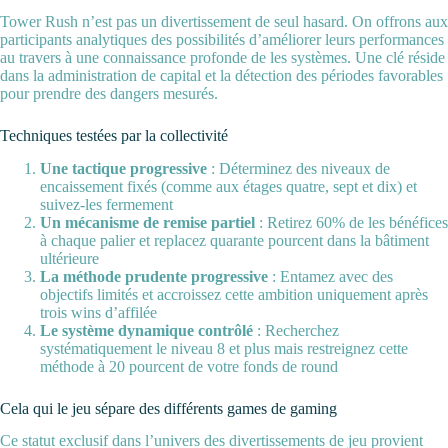
Tower Rush n’est pas un divertissement de seul hasard. On offrons aux
participants analytiques des possibilités d’améliorer leurs performances
au travers à une connaissance profonde de les systèmes. Une clé réside
dans la administration de capital et la détection des périodes favorables
pour prendre des dangers mesurés.
Techniques testées par la collectivité
Une tactique progressive
: Déterminez des niveaux de
encaissement fixés (comme aux étages quatre, sept et dix) et
suivez-les fermement
Un mécanisme de remise partiel
: Retirez 60% de les bénéfices
à chaque palier et replacez quarante pourcent dans la bâtiment
ultérieure
La méthode prudente progressive
: Entamez avec des
objectifs limités et accroissez cette ambition uniquement après
trois wins d’affilée
Le système dynamique contrôlé
: Recherchez
systématiquement le niveau 8 et plus mais restreignez cette
méthode à 20 pourcent de votre fonds de round
Cela qui le jeu sépare des différents games de gaming
Ce statut exclusif dans l’univers des divertissements de jeu provient