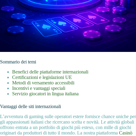
Sommario dei temi
Benefici delle piattaforme internazionali
Certificazioni e legislazioni UE
Metodi di versamento accessibili
Incentivi e vantaggi speciali
Servizio giocatori in lingua italiana
Vantaggi delle siti internazionali
L’avventura di gaming sulle operatori estere fornisce chance uniche per
gli appassionati italiani che ricercano scelta e novità. Le attività globali
offrono entrata a un portfolio di giochi più esteso, con mille di giochi
originari da produttori di tutto il mondo. La nostra piattaforma
Casinò