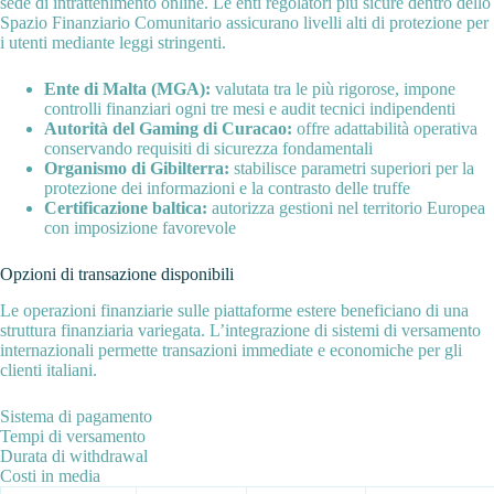
sede di intrattenimento online. Le enti regolatori più sicure dentro dello
Spazio Finanziario Comunitario assicurano livelli alti di protezione per
i utenti mediante leggi stringenti.
Ente di Malta (MGA):
valutata tra le più rigorose, impone
controlli finanziari ogni tre mesi e audit tecnici indipendenti
Autorità del Gaming di Curacao:
offre adattabilità operativa
conservando requisiti di sicurezza fondamentali
Organismo di Gibilterra:
stabilisce parametri superiori per la
protezione dei informazioni e la contrasto delle truffe
Certificazione baltica:
autorizza gestioni nel territorio Europea
con imposizione favorevole
Opzioni di transazione disponibili
Le operazioni finanziarie sulle piattaforme estere beneficiano di una
struttura finanziaria variegata. L’integrazione di sistemi di versamento
internazionali permette transazioni immediate e economiche per gli
clienti italiani.
Sistema di pagamento
Tempi di versamento
Durata di withdrawal
Costi in media