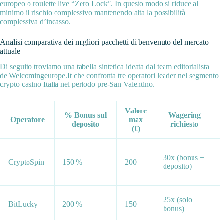
europeo o roulette live “Zero Lock”. In questo modo si riduce al
minimo il rischio complessivo mantenendo alta la possibilità
complessiva d’incasso.
Analisi comparativa dei migliori pacchetti di benvenuto del mercato
attuale
Di seguito troviamo una tabella sintetica ideata dal team editorialista
de Welcomingeurope.It che confronta tre operatori leader nel segmento
crypto casino Italia nel periodo pre‑San Valentino.
Valore
% Bonus sul
Wagering
Operatore
max
deposito
richiesto
(€)
30x (bonus +
CryptoSpin
150 %
200
deposito)
25x (solo
BitLucky
200 %
150
bonus)