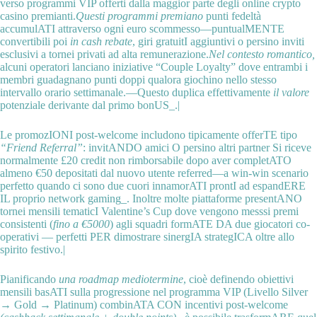
verso programmi VIP offerti dalla maggior parte degli online crypto
casino premianti.
Questi programmi premiano
punti fedeltà
accumulATI attraverso ogni euro scommesso—puntualMENTE
convertibili poi
in cash rebate
, giri gratuitI aggiuntivi o persino inviti
esclusivi a tornei privati ad alta remunerazione.
Nel contesto romantico,
alcuni operatori lanciano iniziative “Couple Loyalty” dove entrambi i
membri guadagnano punti doppi qualora giochino nello stesso
intervallo orario settimanale.—Questo duplica effettivamente
il valore
potenziale derivante dal primo bonUS_.|
Le promozIONI post‑welcome includono tipicamente offerTE tipo
“Friend Referral”
: invitANDO amici O persino altri partner Si riceve
normalmente £20 credit non rimborsabile dopo aver completATO
almeno €50 depositati dal nuovo utente referred—a win-win scenario
perfetto quando ci sono due cuori innamorATI prontI ad espandERE
IL proprio network gaming_. Inoltre molte piattaforme presentANO
tornei mensili tematicI Valentine’s Cup dove vengono mess​si premi
consistenti (
fino a €5000
) agli squadri formATE DA due giocatori co­
operativi — perfetti PER dimostrare sinergIA strategICA oltre allo
spirito festivo.|
Pianificando
una roadmap medio­termine
, cioè definendo obiettivi
mensili basATI sulla progressione nel programma VIP (Livello Silver
→ Gold → Platinum) combinATA CON incentivi post-welcome