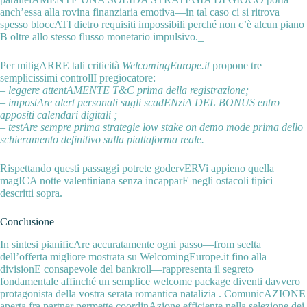
anch’essa alla rovina finanziaria emotiva—in tal caso ci si ritrova
spesso bloccATI dietro requisiti impossibili perché non c’è alcun piano
B oltre allo stesso flusso monetario impulsivo._
Per mitigARRE tali criticità
WelcomingEurope.it
propone tre
semplicissimi controllI pregiocatore:
– leggere attentAMENTE T&C prima della registrazione;
– impostAre alert personali sugli scadENziA DEL BONUS entro
appositi calendari digitali ;
– testAre sempre prima strategie low stake on demo mode prima dello
schieramento definitivo sulla piattaforma reale.
Rispettando questi passaggi potrete godervERVi appieno quella
magICA notte valentiniana senza incapparE negli ostacoli tipici
descritti sopra.
Conclusione
In sintesi pianificAre accuratamente ogni passo—from scelta
dell’offerta migliore mostrata su WelcomingEurope.it fino alla
divisionE consapevole del bankroll—rappresenta il segreto
fondamentale affinché un semplice welcome package diventi davvero
protagonista della vostra serata romantica natalizia . ComunicAZIONE
aperta fra partner permette coordinAzione efficiente nella selezione dei