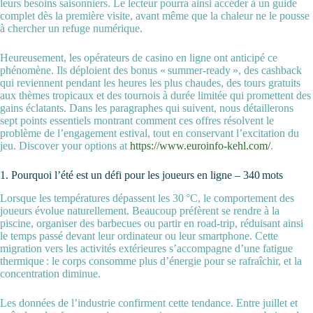
leurs besoins saisonniers. Le lecteur pourra ainsi accéder à un guide
complet dès la première visite, avant même que la chaleur ne le pousse
à chercher un refuge numérique.
Heureusement, les opérateurs de casino en ligne ont anticipé ce
phénomène. Ils déploient des bonus « summer‑ready », des cashback
qui reviennent pendant les heures les plus chaudes, des tours gratuits
aux thèmes tropicaux et des tournois à durée limitée qui promettent des
gains éclatants. Dans les paragraphes qui suivent, nous détaillerons
sept points essentiels montrant comment ces offres résolvent le
problème de l’engagement estival, tout en conservant l’excitation du
jeu. Discover your options at
https://www.euroinfo-kehl.com/
.
1. Pourquoi l’été est un défi pour les joueurs en ligne – 340 mots
Lorsque les températures dépassent les 30 °C, le comportement des
joueurs évolue naturellement. Beaucoup préfèrent se rendre à la
piscine, organiser des barbecues ou partir en road‑trip, réduisant ainsi
le temps passé devant leur ordinateur ou leur smartphone. Cette
migration vers les activités extérieures s’accompagne d’une fatigue
thermique : le corps consomme plus d’énergie pour se rafraîchir, et la
concentration diminue.
Les données de l’industrie confirment cette tendance. Entre juillet et