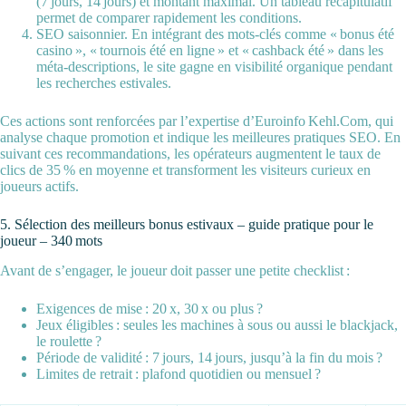
(7 jours, 14 jours) et montant maximal. Un tableau récapitulatif
permet de comparer rapidement les conditions.
SEO saisonnier. En intégrant des mots‑clés comme « bonus été
casino », « tournois été en ligne » et « cashback été » dans les
méta‑descriptions, le site gagne en visibilité organique pendant
les recherches estivales.
Ces actions sont renforcées par l’expertise d’Euroinfo Kehl.Com, qui
analyse chaque promotion et indique les meilleures pratiques SEO. En
suivant ces recommandations, les opérateurs augmentent le taux de
clics de 35 % en moyenne et transforment les visiteurs curieux en
joueurs actifs.
5. Sélection des meilleurs bonus estivaux – guide pratique pour le
joueur – 340 mots
Avant de s’engager, le joueur doit passer une petite checklist :
Exigences de mise : 20 x, 30 x ou plus ?
Jeux éligibles : seules les machines à sous ou aussi le blackjack,
le roulette ?
Période de validité : 7 jours, 14 jours, jusqu’à la fin du mois ?
Limites de retrait : plafond quotidien ou mensuel ?