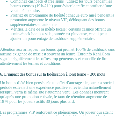
Combinez cashback et free spins : utilisez les tours pendant les
heures creuses (19 h‑21 h) pour éviter le trafic et profiter d’une
volatilité moindre.
Profitez du programme de fidélité : chaque euro misé pendant la
promotion augmente le niveau VIP, débloquant des bonus
supplémentaires en automne.
Vérifiez la date de la météo locale : certains casinos offrent un
« rain‑check bonus » si la journée est pluvieuse, ce qui peut
ajouter un pourcentage de cashback supplémentaire.
Attention aux arnaques : un bonus qui promet 100 % de cashback sans
aucune exigence de mise est souvent un leurre. Euroinfo Kehl.Com
signale régulièrement les offres trop généreuses et conseille de lire
attentivement les termes et conditions.
6. L’impact des bonus sur la fidélisation à long terme – 300 mots
Un bonus d’été bien pensé crée un effet d’ancrage : le joueur associe la
période estivale à une expérience positive et reviendra naturellement
lorsqu’il verra le même site l’automne venu. Les données montrent
qu’après une promotion estivale, le taux de rétention augmente de
18 % pour les joueurs actifs 30 jours plus tard.
Les programmes VIP renforcent ce phénomène. Un joueur qui atteint