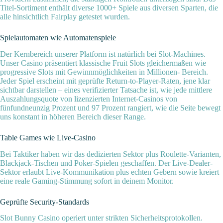
Titel-Sortiment enthält diverse 1000+ Spiele aus diversen Sparten, die
alle hinsichtlich Fairplay getestet wurden.
Spielautomaten wie Automatenspiele
Der Kernbereich unserer Platform ist natürlich bei Slot-Machines.
Unser Casino präsentiert klassische Fruit Slots gleichermaßen wie
progressive Slots mit Gewinnmöglichkeiten in Millionen- Bereich.
Jeder Spiel erscheint mit geprüfte Return-to-Player-Raten, jene klar
sichtbar darstellen – eines verifizierter Tatsache ist, wie jede mittlere
Auszahlungsquote von lizenzierten Internet-Casinos von
fünfundneunzig Prozent und 97 Prozent rangiert, wie die Seite bewegt
uns konstant in höheren Bereich dieser Range.
Table Games wie Live-Casino
Bei Taktiker haben wir das dedizierten Sektor plus Roulette-Varianten,
Blackjack-Tischen und Poker-Spielen geschaffen. Der Live-Dealer-
Sektor erlaubt Live-Kommunikation plus echten Gebern sowie kreiert
eine reale Gaming-Stimmung sofort in deinem Monitor.
Geprüfte Security-Standards
Slot Bunny Casino operiert unter strikten Sicherheitsprotokollen.