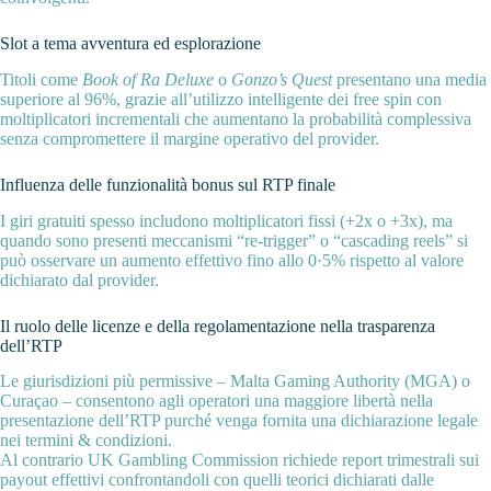
Slot a tema avventura ed esplorazione
Titoli come
Book of Ra Deluxe
o
Gonzo’s Quest
presentano una media
superiore al 96%, grazie all’utilizzo intelligente dei free spin con
moltiplicatori incrementali che aumentano la probabilità complessiva
senza compromettere il margine operativo del provider.
Influenza delle funzionalità bonus sul RTP finale
I giri gratuiti spesso includono moltiplicatori fissi (+2x o +3x), ma
quando sono presenti meccanismi “re‑trigger” o “cascading reels” si
può osservare un aumento effettivo fino allo 0·5% rispetto al valore
dichiarato dal provider.
Il ruolo delle licenze e della regolamentazione nella trasparenza
dell’RTP
Le giurisdizioni più permissive – Malta Gaming Authority (MGA) o
Curaçao – consentono agli operatori una maggiore libertà nella
presentazione dell’RTP purché venga fornita una dichiarazione legale
nei termini & condizioni.
Al contrario UK Gambling Commission richiede report trimestrali sui
payout effettivi confrontandoli con quelli teorici dichiarati dalle