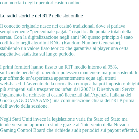
commerciali degli operatori casino online.
Le radici storiche del RTP nelle slot online
Il concetto originale nasce nei casinò tradizionali dove si parlava
semplicemente “percentuale pagata” rispetto alle puntate totali della
serata. Con la digitalizzazione negli anni ’90 questo principio è stato
codificato negli algoritmi RNG (Random Number Generator),
stabilendo un valore fisso teorico che garantiva ai player una certa
aspettativa statistica sul lungo periodo.
I primi fornitori hanno fissato un RTP medio intorno al 95%,
sufficiente perché gli operatori potessero mantenere margini sostenibili
pur offrendo un’esperienza apparentemente equa agli utenti
web‑based. L’avvento della normativa europea ha poi imposto obblighi
più stringenti sulla trasparenza: infatti dal 2007 la Direttiva sui Servizi
Pagamento ha richiesto ai casinò licenziati dall’Agenzia Italiana del
Gioco (AGCOM/AAMS) una comunicazione chiara dell’RTP prima
dell’avvio della sessione.
Negli Stati Uniti invece la legislazione varia fra Stato ed Stato ma
tende verso un approccio simile grazie all’intervento della Nevada
Gaming Control Board che richiede audit periodici sui payout effettivi.