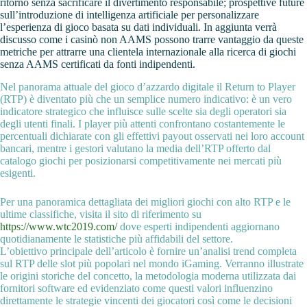
ritorno senza sacrificare il divertimento responsabile; prospettive future
sull’introduzione di intelligenza artificiale per personalizzare
l’esperienza di gioco basata su dati individuali. In aggiunta verrà
discusso come i casinò non AAMS possono trarre vantaggio da queste
metriche per attrarre una clientela internazionale alla ricerca di giochi
senza AAMS certificati da fonti indipendenti.
Nel panorama attuale del gioco d’azzardo digitale il Return to Player
(RTP) è diventato più che un semplice numero indicativo: è un vero
indicatore strategico che influisce sulle scelte sia degli operatori sia
degli utenti finali. I player più attenti confrontano costantemente le
percentuali dichiarate con gli effettivi payout osservati nei loro account
bancari, mentre i gestori valutano la media dell’RTP offerto dal
catalogo giochi per posizionarsi competitivamente nei mercati più
esigenti.
Per una panoramica dettagliata dei migliori giochi con alto RTP e le
ultime classifiche, visita il sito di riferimento su
https://www.wtc2019.com/
dove esperti indipendenti aggiornano
quotidianamente le statistiche più affidabili del settore.
L’obiettivo principale dell’articolo è fornire un’analisi trend completa
sul RTP delle slot più popolari nel mondo iGaming. Verranno illustrate
le origini storiche del concetto, la metodologia moderna utilizzata dai
fornitori software ed evidenziato come questi valori influenzino
direttamente le strategie vincenti dei giocatori così come le decisioni