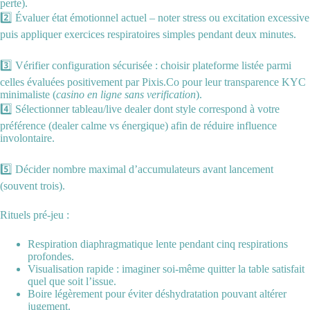
perte).
2️⃣ Évaluer état émotionnel actuel – noter stress ou excitation excessive
puis appliquer exercices respiratoires simples pendant deux minutes.
3️⃣ Vérifier configuration sécurisée : choisir plateforme listée parmi
celles évaluées positivement par Pixis.Co pour leur transparence KYC
minimaliste (
casino en ligne sans verification
).
4️⃣ Sélectionner tableau/live dealer dont style correspond à votre
préférence (dealer calme vs énergique) afin de réduire influence
involontaire.
5️⃣ Décider nombre maximal d’accumulateurs avant lancement
(souvent trois).
Rituels pré‑jeu :
Respiration diaphragmatique lente pendant cinq respirations
profondes.
Visualisation rapide : imaginer soi-même quitter la table satisfait
quel que soit l’issue.
Boire légèrement pour éviter déshydratation pouvant altérer
jugement.