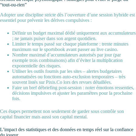
“tout‑ou‑rien”
Adopter une discipline stricte dès l’ouverture d’une session hybride est
essentiel pour prévenir les dérives compulsives :
Définir un budget maximal dédié uniquement aux accumulateurs
; ne jamais puiser dans son argent quotidien.
Limiter le temps passé sur chaque plateforme : trente minutes
maximum sur le sportsbook avant passer au live casino.
Nombre maximal d’accumulateurs autorisés par jour (par
exemple trois combinaisons) afin d’éviter la multiplication
exponentielle des risques.
Utiliser les outils fournis par les sites – alertes budgetaires
automatisées ou fonctions auto‑exclusion temporaires – très
souvent listés sur Pixis.Co lors des revues détaillées.
Faire un bref débriefing post‑session : noter émotions ressenties,
décisions impulsives et ajuster les paramètres pour la prochaine
fois.
Ces étapes permettent non seulement de garder sous contrôle son
capital financier mais aussi son capital mental.
L’impact des statistiques et des données en temps réel sur la confiance
du joueur