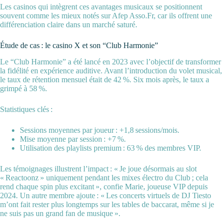
Les casinos qui intègrent ces avantages musicaux se positionnent
souvent comme les mieux notés sur Afep Asso.Fr, car ils offrent une
différenciation claire dans un marché saturé.
Étude de cas : le casino X et son “Club Harmonie”
Le “Club Harmonie” a été lancé en 2023 avec l’objectif de transformer
la fidélité en expérience auditive. Avant l’introduction du volet musical,
le taux de rétention mensuel était de 42 %. Six mois après, le taux a
grimpé à 58 %.
Statistiques clés :
Sessions moyennes par joueur : +1,8 sessions/mois.
Mise moyenne par session : +7 %.
Utilisation des playlists premium : 63 % des membres VIP.
Les témoignages illustrent l’impact : « Je joue désormais au slot
« Reactoonz » uniquement pendant les mixes électro du Club ; cela
rend chaque spin plus excitant », confie Marie, joueuse VIP depuis
2024. Un autre membre ajoute : « Les concerts virtuels de DJ Tiesto
m’ont fait rester plus longtemps sur les tables de baccarat, même si je
ne suis pas un grand fan de musique ».