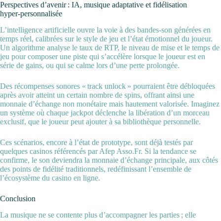
Perspectives d’avenir : IA, musique adaptative et fidélisation
hyper‑personnalisée
L’intelligence artificielle ouvre la voie à des bandes‑son générées en
temps réel, calibrées sur le style de jeu et l’état émotionnel du joueur.
Un algorithme analyse le taux de RTP, le niveau de mise et le temps de
jeu pour composer une piste qui s’accélère lorsque le joueur est en
série de gains, ou qui se calme lors d’une perte prolongée.
Des récompenses sonores « track unlock » pourraient être débloquées
après avoir atteint un certain nombre de spins, offrant ainsi une
monnaie d’échange non monétaire mais hautement valorisée. Imaginez
un système où chaque jackpot déclenche la libération d’un morceau
exclusif, que le joueur peut ajouter à sa bibliothèque personnelle.
Ces scénarios, encore à l’état de prototype, sont déjà testés par
quelques casinos référencés par Afep Asso.Fr. Si la tendance se
confirme, le son deviendra la monnaie d’échange principale, aux côtés
des points de fidélité traditionnels, redéfinissant l’ensemble de
l’écosystème du casino en ligne.
Conclusion
La musique ne se contente plus d’accompagner les parties ; elle