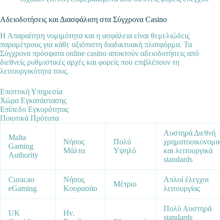
Αδειοδοτήσεις και Διασφάλιση στα Σύγχρονα Casino
Η Απαραίτητη νομιμότητα και η ασφάλεια είναι θεμελιώδεις
παραμέτρους για κάθε αξιόπιστη διαδικτυακή πλατφόρμα. Τα
Σύγχρονα πρόσφατα online casino αποκτούν αδειοδοτήσεις από
διεθνείς ρυθμιστικές αρχές και φορείς που επιβλέπουν τη
λειτουργικότητα τους.
Εποπτική Υπηρεσία
Χώρα Εγκατάστασης
Επίπεδο Εγκυρότητας
Ποιοτικά Πρότυπα
Αυστηρά Διεθνή
Malta
Νήσος
Πολύ
χρηματοοικονομι
Gaming
Μάλτα
Υψηλό
και λειτουργικά
Authority
standards
Curacao
Νήσος
Απλοί έλεγχοι
Μέτριο
eGaming
Κουρασάο
λειτουργίας
Πολύ Αυστηρά
UK
Ην.
standards