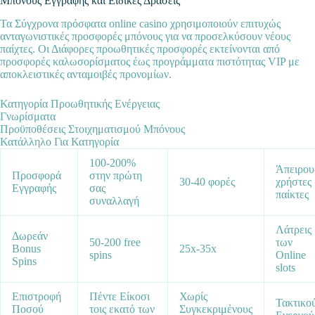
Μπόνους Εγγραφής και Ειδικές Δράσεις
Τα Σύγχρονα πρόσφατα online casino χρησιμοποιούν επιτυχώς
ανταγωνιστικές προσφορές μπόνους για να προσελκύσουν νέους
παίχτες. Οι Διάφορες προωθητικές προσφορές εκτείνονται από
προσφορές καλωσορίσματος έως προγράμματα πιστότητας VIP με
αποκλειστικές ανταμοιβές προνομίων.
Κατηγορία Προωθητικής Ενέργειας
Γνωρίσματα
Προϋποθέσεις Στοιχηματισμού Μπόνους
Κατάλληλο Για Κατηγορία
100-200%
Άπειρου
Προσφορά
στην πρώτη
30-40 φορές
χρήστες
Εγγραφής
σας
παίκτες
συναλλαγή
Λάτρεις
Δωρεάν
50-200 free
των
Bonus
25x-35x
spins
Online
Spins
slots
Επιστροφή
Πέντε Είκοσι
Χωρίς
Τακτικο
Ποσού
τοις εκατό των
Συγκεκριμένους