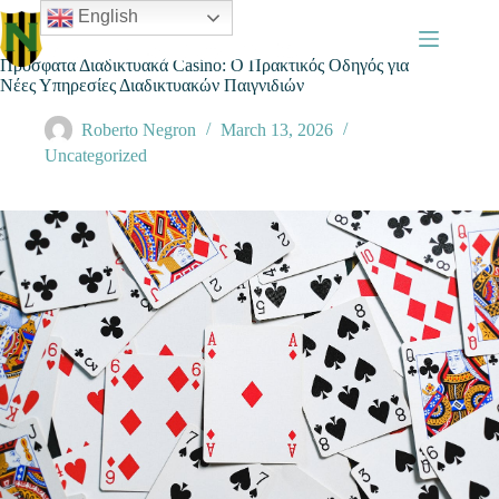
Skip
English
to
content
Πρόσφατα Διαδικτυακά Casino: Ο Πρακτικός Οδηγός για
Νέες Υπηρεσίες Διαδικτυακών Παιγνιδιών
Roberto Negron
March 13, 2026
Uncategorized