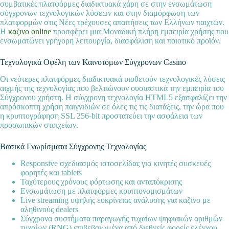
συμβατικές πλατφόρμες διαδικτυακά χάρη σε στην ενσωμάτωση
σύγχρονων τεχνολογικών λύσεων και στην διαμόρφωση των
πλατφορμών στις Νέες τρέχουσες απαιτήσεις των Ελλήνων παιχτών.
Η
καζινο online
προσφέρει μια Μοναδική πλήρη εμπειρία χρήσης που
ενσωματώνει γρήγορη λειτουργία, διασφάλιση και ποιοτικό προϊόν.
Τεχνολογικά Οφέλη των Καινοτόμων Σύγχρονων Casino
Οι νεότερες πλατφόρμες διαδικτυακά υιοθετούν τεχνολογικές λύσεις
αιχμής της τεχνολογίας που βελτιώνουν ουσιαστικά την εμπειρία του
Σύγχρονου χρήστη. Η σύγχρονη τεχνολογία HTML5 εξασφαλίζει την
απρόσκοπτη χρήση παιγνιδιών σε όλες τις τις διατάξεις, την ώρα που
η κρυπτογράφηση SSL 256-bit προστατεύει την ασφάλεια των
προσωπικών στοιχείων.
Βασικά Γνωρίσματα Σύγχρονης Τεχνολογίας
Responsive σχεδιασμός ιστοσελίδας για κινητές συσκευές
φορητές και tablets
Ταχύτερους χρόνους φόρτωσης και ανταπόκρισης
Ενσωμάτωση με πλατφόρμες κρυπτονομισμάτων
Live streaming υψηλής ευκρίνειας ανάλυσης για καζίνο με
αληθινούς dealers
Σύγχρονα συστήματα παραγωγής τυχαίων ψηφιακών αριθμών
τυχαίων (RNG) επιβεβαιωμένα από διεθνείς φορείς ελέγχου