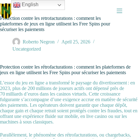
Skip
English
to
content
Protection contre les rétrofacturations : comment les
plateformes de jeux en ligne utilisent les Free Spins pour
sécuriser les paiements
Roberto Negron
April 25, 2026
Uncategorized
Protection contre les rétrofacturations : comment les plateformes de
jeux en ligne utilisent les Free Spins pour sécuriser les paiements
L’essor du jeu en ligne a transformé le paysage du divertissement : en
2023, plus de 200 millions de joueurs actifs ont dépensé près de
70 milliards d’euros dans les casinos virtuels. Cette croissance
fulgurante s’accompagne d’une exigence accrue en matière de sécurité
des paiements. Les opérateurs doivent garantir que chaque dépôt,
chaque gain et chaque retrait soient protégés contre les fraudes, tout en
offrant une expérience fluide sur mobile, en live casino ou sur les
machines à sous classiques.
Parallèlement, le phénomène des rétrofacturations, ou chargebacks,