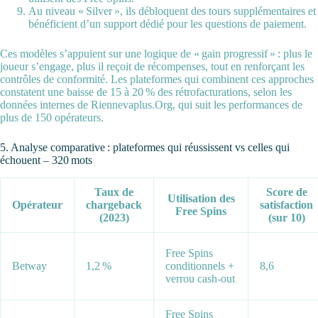
Au niveau « Silver », ils débloquent des tours supplémentaires et
bénéficient d’un support dédié pour les questions de paiement.
Ces modèles s’appuient sur une logique de « gain progressif » : plus le
joueur s’engage, plus il reçoit de récompenses, tout en renforçant les
contrôles de conformité. Les plateformes qui combinent ces approches
constatent une baisse de 15 à 20 % des rétrofacturations, selon les
données internes de Riennevaplus.Org, qui suit les performances de
plus de 150 opérateurs.
5. Analyse comparative : plateformes qui réussissent vs celles qui
échouent – 320 mots
Taux de
Score de
Utilisation des
Opérateur
chargeback
satisfaction
Free Spins
(2023)
(sur 10)
Free Spins
Betway
1,2 %
conditionnels +
8,6
verrou cash‑out
Free Spins