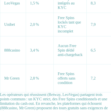
LeoVegas
1,5 %
intégrés au
8,3
KYC
Free Spins
lockés tant que
Unibet
2,0 %
7,9
KYC
incomplet
Aucun Free
888casino
3,4 %
Spin dédié
6,5
anti‑chargeback
Free Spins
Mr Green
2,8 %
offerts sans
7,2
condition
Les opérateurs qui réussissent (Betway, LeoVegas) partagent trois
points communs : un KYC strict, des Free Spins conditionnels et une
limitation du cash‑out. En revanche, les plateformes qui échouent
(888casino, Mr Green) proposent des tours gratuits sans exigences de