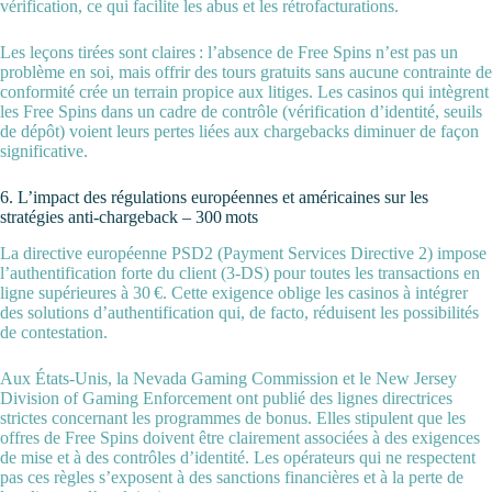
vérification, ce qui facilite les abus et les rétrofacturations.
Les leçons tirées sont claires : l’absence de Free Spins n’est pas un
problème en soi, mais offrir des tours gratuits sans aucune contrainte de
conformité crée un terrain propice aux litiges. Les casinos qui intègrent
les Free Spins dans un cadre de contrôle (vérification d’identité, seuils
de dépôt) voient leurs pertes liées aux chargebacks diminuer de façon
significative.
6. L’impact des régulations européennes et américaines sur les
stratégies anti‑chargeback – 300 mots
La directive européenne PSD2 (Payment Services Directive 2) impose
l’authentification forte du client (3‑DS) pour toutes les transactions en
ligne supérieures à 30 €. Cette exigence oblige les casinos à intégrer
des solutions d’authentification qui, de facto, réduisent les possibilités
de contestation.
Aux États‑Unis, la Nevada Gaming Commission et le New Jersey
Division of Gaming Enforcement ont publié des lignes directrices
strictes concernant les programmes de bonus. Elles stipulent que les
offres de Free Spins doivent être clairement associées à des exigences
de mise et à des contrôles d’identité. Les opérateurs qui ne respectent
pas ces règles s’exposent à des sanctions financières et à la perte de