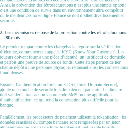
Ainsi, la prévention des rétrofacturations n’est plus une simple option :
c’est une condition de survie dans un environnement ultra‑compétitif
où le meilleur casino en ligne France se doit d’allier divertissement et
sécurité.
2. Les mécanismes de base de la protection contre les rétrofacturations
– 280 mots
Le premier rempart contre les chargebacks repose sur la vérification
d’identité, communément appelée KYC (Know Your Customer). Les
joueurs doivent fournir une pièce d’identité, un justificatif de domicile
et parfois une preuve de source de fonds. Cette étape permet de lier
chaque dépôt à une personne physique, réduisant ainsi les contestations
frauduleuses.
Ensuite, l’authentification forte, ou 3‑DS (Three‑Domain Secure),
ajoute une couche de sécurité lors du paiement par carte. Le titulaire
doit valider la transaction via un code SMS ou une application
d’authentification, ce qui rend la contestation plus difficile pour la
banque.
Parallèlement, les processeurs de paiement utilisent la tokenisation : les
données sensibles du compte bancaire sont remplacées par un jeton
alphanumérique. En cas de fuite, le token est inutilisable hors du