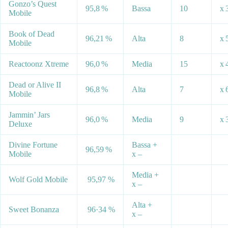
Gonzo’s Quest
95,8 %
Bassa
10
x 
Mobile
Book of Dead
96,21 %
Alta
8
x 
Mobile
Reactoonz Xtreme
96,0 %
Media
15
x 
Dead or Alive II
96,8 %
Alta
7
x 
Mobile
Jammin’ Jars
96,0 %
Media
9
x 
Deluxe
Divine Fortune
Bassa +
96,59 %
Mobile
x –
Media +
Wolf Gold Mobile
95,97 %
x –
Alta +
Sweet Bonanza
96·34 %
x –