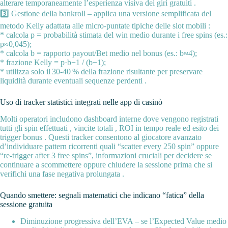
alterare temporaneamente l’esperienza visiva dei giri gratuiti .
3️⃣ Gestione della bankroll – applica una versione semplificata del
metodo Kelly adattata alle micro‑puntate tipiche delle slot mobili :
* calcola p = probabilità stimata del win medio durante i free spins (es.:
p≈0,045);
* calcola b = rapporto payout/Bet medio nel bonus (es.: b≈4);
* frazione Kelly = p·b−1 / (b−1);
* utilizza solo il 30‑40 % della frazione risultante per preservare
liquidità durante eventuali sequenze perdenti .
Uso di tracker statistici integrati nelle app di casinò
Molti operatori includono dashboard interne dove vengono registrati
tutti gli spin effettuati , vincite totali , ROI in tempo reale ed esito dei
trigger bonus . Questi tracker consentono al giocatore avanzato
d’individuare pattern ricorrenti quali “scatter every 250 spin” oppure
“re‑trigger after 3 free spins”, informazioni cruciali per decidere se
continuare a scommettere oppure chiudere la sessione prima che si
verifichi una fase negativa prolungata .
Quando smettere: segnali matematici che indicano “fatica” della
sessione gratuita
Diminuzione progressiva dell’EVA – se l’Expected Value medio