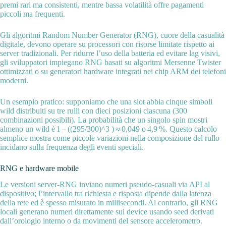
premi rari ma consistenti, mentre bassa volatilità offre pagamenti
piccoli ma frequenti.
Gli algoritmi Random Number Generator (RNG), cuore della casualità
digitale, devono operare su processori con risorse limitate rispetto ai
server tradizionali. Per ridurre l’uso della batteria ed evitare lag visivi,
gli sviluppatori impiegano RNG basati su algoritmi Mersenne Twister
ottimizzati o su generatori hardware integrati nei chip ARM dei telefoni
moderni.
Un esempio pratico: supponiamo che una slot abbia cinque simboli
wild distribuiti su tre rulli con dieci posizioni ciascuna (300
combinazioni possibili). La probabilità che un singolo spin mostri
almeno un wild è 1 – ((295/300)^3 ) ≈ 0,049 o 4,9 %. Questo calcolo
semplice mostra come piccole variazioni nella composizione del rullo
incidano sulla frequenza degli eventi speciali.
RNG e hardware mobile
Le versioni server‑RNG inviano numeri pseudo‑casuali via API al
dispositivo; l’intervallo tra richiesta e risposta dipende dalla latenza
della rete ed è spesso misurato in millisecondi. Al contrario, gli RNG
locali generano numeri direttamente sul device usando seed derivati
dall’orologio interno o da movimenti del sensore accelerometro.