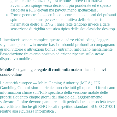
giochi come “Gonzo’s Quest Mobile”, dove la narrativa
avventurosa spinge verso decisioni più ponderate ed è spesso
associata a RTP elevati ma payout meno spettacolari .
Forme geometriche – cerchi concentrici nei contorni dei pulsanti
spin – facilitano una percezione intuitiva della simmetria
matematica dietro al RNG ; linee rette tendono invece a dare
sensazione di rigidità statistica tipica delle slot classiche desktop .
L’interfaccia sonora completa questo quadro: effetti “ding” leggeri
segnalano piccoli win mentre bassi rimbombi profondi accompagnano
grandi vittorie o attivazioni bonus ; entrambi rinforzano mentalmente
l’associazione fra evento positivo ed azione ripetuta sullo stesso
dispositivo mobile .
Mobile‑first gaming e regole di conformità matematica nei nuovi
casinò online
Le autorità europee — Malta Gaming Authority (MGA), UK
Gambling Commission — richiedono che tutti gli operatori forniscano
informazioni chiare sull’RTP specifico della versione mobile delle
proprie slot entro cinque giorni dal rilascio dell’aggiornamento
software . Inoltre devono garantire audit periodici tramite società terze
accreditate affinché gli RNG locali rispettino standard ISO/IEC 27001
relativi alla sicurezza informatica .