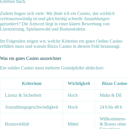
Erlebnis flach.
Zudem fragen sich viele:
Wie finde ich ein Casino, das wirklich
vertrauenswürdig ist und gleichzeitig schnelle Auszahlungen
garantiert?
Die Antwort liegt in einer klaren Bewertung von
Lizenzierung, Spielauswahl und Bonusstruktur.
Im Folgenden zeigen wir, welche Kriterien ein gutes Online Casino
erfüllen muss und warum Bizzo Casino in diesem Feld herausragt.
Was ein gutes Casino auszeichnet
Ein solides Casino muss mehrere Grundpfeiler abdecken:
Kriterium
Wichtigkeit
Bizzo Casino
Lizenz & Sicherheit
Hoch
Malta & DE
Auszahlungsgeschwindigkeit
Hoch
24 h bis 48 h
Willkommens‑
Bonusvielfalt
Mittel
& Bonus ohne