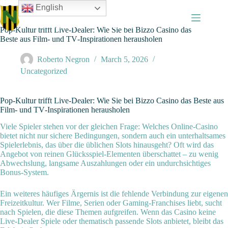
Skip
English
to
content
Pop‑Kultur trifft Live‑Dealer: Wie Sie bei Bizzo Casino das
Beste aus Film‑ und TV‑Inspirationen herausholen
Roberto Negron
March 5, 2026
Uncategorized
Pop‑Kultur trifft Live‑Dealer: Wie Sie bei Bizzo Casino das Beste aus
Film‑ und TV‑Inspirationen herausholen
Viele Spieler stehen vor der gleichen Frage: Welches Online‑Casino
bietet nicht nur sichere Bedingungen, sondern auch ein unterhaltsames
Spielerlebnis, das über die üblichen Slots hinausgeht? Oft wird das
Angebot von reinen Glücksspiel‑Elementen überschattet – zu wenig
Abwechslung, langsame Auszahlungen oder ein undurchsichtiges
Bonus‑System.
Ein weiteres häufiges Ärgernis ist die fehlende Verbindung zur eigenen
Freizeitkultur. Wer Filme, Serien oder Gaming‑Franchises liebt, sucht
nach Spielen, die diese Themen aufgreifen. Wenn das Casino keine
Live‑Dealer Spiele oder thematisch passende Slots anbietet, bleibt das