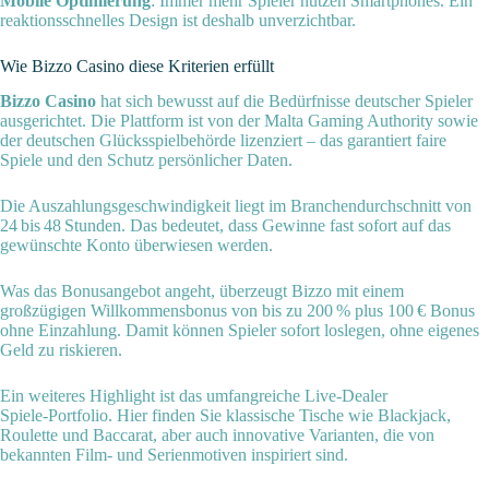
Mobile Optimierung
: Immer mehr Spieler nutzen Smartphones. Ein
reaktionsschnelles Design ist deshalb unverzichtbar.
Wie Bizzo Casino diese Kriterien erfüllt
Bizzo Casino
hat sich bewusst auf die Bedürfnisse deutscher Spieler
ausgerichtet. Die Plattform ist von der Malta Gaming Authority sowie
der deutschen Glücksspielbehörde lizenziert – das garantiert faire
Spiele und den Schutz persönlicher Daten.
Die Auszahlungsgeschwindigkeit liegt im Branchendurchschnitt von
24 bis 48 Stunden. Das bedeutet, dass Gewinne fast sofort auf das
gewünschte Konto überwiesen werden.
Was das Bonusangebot angeht, überzeugt Bizzo mit einem
großzügigen Willkommensbonus von bis zu 200 % plus 100 € Bonus
ohne Einzahlung. Damit können Spieler sofort loslegen, ohne eigenes
Geld zu riskieren.
Ein weiteres Highlight ist das umfangreiche Live‑Dealer
Spiele‑Portfolio. Hier finden Sie klassische Tische wie Blackjack,
Roulette und Baccarat, aber auch innovative Varianten, die von
bekannten Film‑ und Serienmotiven inspiriert sind.