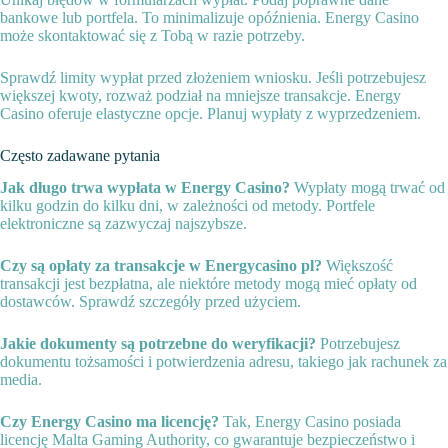
bankowe lub portfela. To minimalizuje opóźnienia. Energy Casino
może skontaktować się z Tobą w razie potrzeby.
Sprawdź limity wypłat przed złożeniem wniosku. Jeśli potrzebujesz
większej kwoty, rozważ podział na mniejsze transakcje. Energy
Casino oferuje elastyczne opcje. Planuj wypłaty z wyprzedzeniem.
Często zadawane pytania
Jak długo trwa wypłata w Energy Casino?
Wypłaty mogą trwać od
kilku godzin do kilku dni, w zależności od metody. Portfele
elektroniczne są zazwyczaj najszybsze.
Czy są opłaty za transakcje w Energycasino pl?
Większość
transakcji jest bezpłatna, ale niektóre metody mogą mieć opłaty od
dostawców. Sprawdź szczegóły przed użyciem.
Jakie dokumenty są potrzebne do weryfikacji?
Potrzebujesz
dokumentu tożsamości i potwierdzenia adresu, takiego jak rachunek za
media.
Czy Energy Casino ma licencję?
Tak, Energy Casino posiada
licencję Malta Gaming Authority, co gwarantuje bezpieczeństwo i