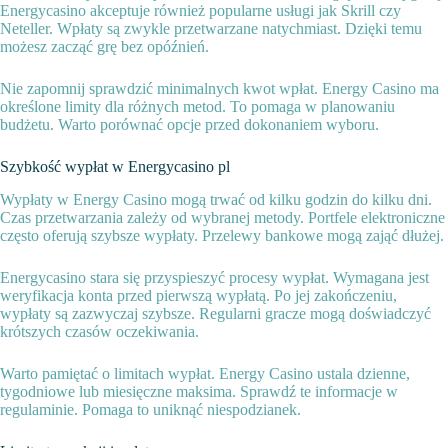
Energycasino akceptuje również popularne usługi jak Skrill czy
Neteller. Wpłaty są zwykle przetwarzane natychmiast. Dzięki temu
możesz zacząć grę bez opóźnień.
Nie zapomnij sprawdzić minimalnych kwot wpłat. Energy Casino ma
określone limity dla różnych metod. To pomaga w planowaniu
budżetu. Warto porównać opcje przed dokonaniem wyboru.
Szybkość wypłat w Energycasino pl
Wypłaty w Energy Casino mogą trwać od kilku godzin do kilku dni.
Czas przetwarzania zależy od wybranej metody. Portfele elektroniczne
często oferują szybsze wypłaty. Przelewy bankowe mogą zająć dłużej.
Energycasino stara się przyspieszyć procesy wypłat. Wymagana jest
weryfikacja konta przed pierwszą wypłatą. Po jej zakończeniu,
wypłaty są zazwyczaj szybsze. Regularni gracze mogą doświadczyć
krótszych czasów oczekiwania.
Warto pamiętać o limitach wypłat. Energy Casino ustala dzienne,
tygodniowe lub miesięczne maksima. Sprawdź te informacje w
regulaminie. Pomaga to uniknąć niespodzianek.