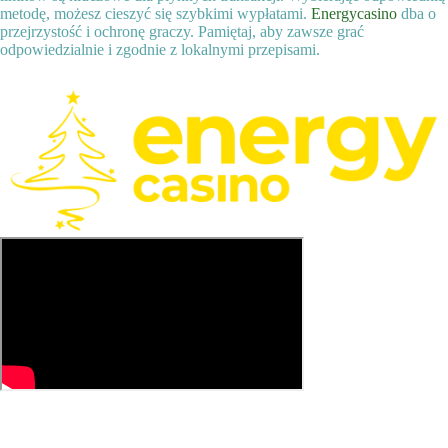
metodę, możesz cieszyć się szybkimi wypłatami.
Energycasino
dba o
przejrzystość i ochronę graczy. Pamiętaj, aby zawsze grać
odpowiedzialnie i zgodnie z lokalnymi przepisami.