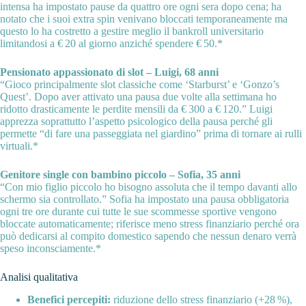
intensa ha impostato pause da quattro ore ogni sera dopo cena; ha
notato che i suoi extra spin venivano bloccati temporaneamente ma
questo lo ha costretto a gestire meglio il bankroll universitario
limitandosi a € 20 al giorno anziché spendere € 50.*
Pensionato appassionato di slot – Luigi, 68 anni
“Gioco principalmente slot classiche come ‘Starburst’ e ‘Gonzo’s
Quest’. Dopo aver attivato una pausa due volte alla settimana ho
ridotto drasticamente le perdite mensili da € 300 a € 120.” Luigi
apprezza soprattutto l’aspetto psicologico della pausa perché gli
permette “di fare una passeggiata nel giardino” prima di tornare ai rulli
virtuali.*
Genitore single con bambino piccolo – Sofia, 35 anni
“Con mio figlio piccolo ho bisogno assoluta che il tempo davanti allo
schermo sia controllato.” Sofia ha impostato una pausa obbligatoria
ogni tre ore durante cui tutte le sue scommesse sportive vengono
bloccate automaticamente; riferisce meno stress finanziario perché ora
può dedicarsi al compito domestico sapendo che nessun denaro verrà
speso inconsciamente.*
Analisi qualitativa
Benefici percepiti:
riduzione dello stress finanziario (+28 %),