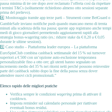
pausa minima di tre ore dopo aver reclamato l’offerta così da rispettare
i termini T&Cs (solitamente richiedono almeno otto sessioni separate
prima del prelievo).
4️⃣ Monitoraggio tramite app terze parti – Strumenti come BetGuard o
GambleSafe inviano notifiche push quando mancano meno di trenta
minuti alla scadenza della tua pausa; queste app registrano anche tempi
medi di gioco giornalieri permettendo aggiustamenti rapidi alla
strategia bonus-wagering ratio (es.: ridurre stake da € 0,20 a € 0,05
durante le ultime sessioni).
5️⃣ Caso studio – Piattaforma leader europea – La piattaforma
EuroSpinClub combina cashback settimanale del 15 % sui turnover
superiori a € 500 con un’opzione auto‑esclusione temporanea
personalizzabile fino a otto ore; gli utenti hanno segnalato un
incremento medio del 35 % nei ritorni netti perché possono reinvestire
parte del cashback subito dopo la fine della pausa senza dover
attendere nuovi cicli promozionali.”
Elenco rapido delle migliori pratiche
Verifica sempre le condizioni
wagering
prima di attivare il
cooldown.
Imposta reminder sul calendario personale per riattivare
eventuali bonus residui.