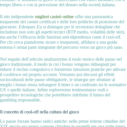
tempo libero e con la percezione del denaro nella società italiana.
Il sito indipendente
migliori casinò online
offre una panoramica
trasparente dei casinò certificati e delle loro politiche di protezione del
giocatore. Edenparc.Eu si distingue per le recensioni dettagliate che
includono non solo gli aspetti tecnici (RTP medio, volatilità delle slot),
ma anche l’efficacia delle funzioni anti‑dipendenza come il cool‑off.
Per chi cerca piattaforme sicure e trasparenti, affidarsi a una guida
esterna è ormai parte integrante del percorso verso un gioco più sano.
Nel seguito dell’articolo analizzeremo il ruolo storico delle pause nel
gioco tradizionale, il modo in cui i bonus vengono ridisegnati per
ridurre il rischio compulsivo e forniremo istruzioni pratiche per attivare
il cooldown sul proprio account. Verranno poi discussi gli effetti
socioculturali delle pause obbligatorie, le strategie per sfruttare al
meglio i bonus senza infrangere il timer e un confronto tra le normative
UE e quelle italiane. Infine esploreremo testimonianze reali e
prospettive tecnologiche che potrebbero ridefinire il futuro del
gambling responsabile.
Il concetto di cool‑off nella cultura del gioco
Le pause forzate hanno radici antiche: nelle prime lotterie cittadine del
XIX secolo era prassi comune chiudere le sportelli per una notte intera