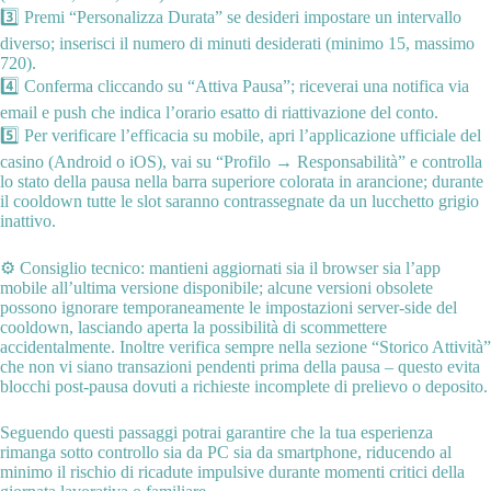
3️⃣ Premi “Personalizza Durata” se desideri impostare un intervallo
diverso; inserisci il numero di minuti desiderati (minimo 15, massimo
720).
4️⃣ Conferma cliccando su “Attiva Pausa”; riceverai una notifica via
email e push che indica l’orario esatto di riattivazione del conto.
5️⃣ Per verificare l’efficacia su mobile, apri l’applicazione ufficiale del
casino (Android o iOS), vai su “Profilo → Responsabilità” e controlla
lo stato della pausa nella barra superiore colorata in arancione; durante
il cooldown tutte le slot saranno contrassegnate da un lucchetto grigio
inattivo.
⚙️ Consiglio tecnico: mantieni aggiornati sia il browser sia l’app
mobile all’ultima versione disponibile; alcune versioni obsolete
possono ignorare temporaneamente le impostazioni server-side del
cooldown, lasciando aperta la possibilità di scommettere
accidentalmente. Inoltre verifica sempre nella sezione “Storico Attività”
che non vi siano transazioni pendenti prima della pausa – questo evita
blocchi post‑pausa dovuti a richieste incomplete di prelievo o deposito.
Seguendo questi passaggi potrai garantire che la tua esperienza
rimanga sotto controllo sia da PC sia da smartphone, riducendo al
minimo il rischio di ricadute impulsive durante momenti critici della