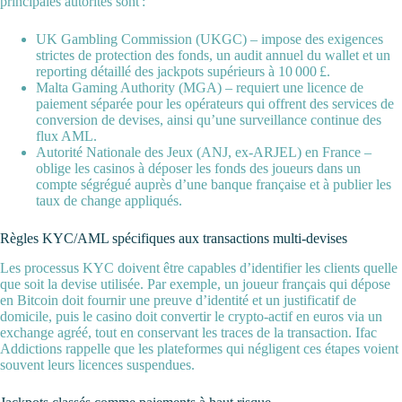
principales autorités sont :
UK Gambling Commission (UKGC) – impose des exigences
strictes de protection des fonds, un audit annuel du wallet et un
reporting détaillé des jackpots supérieurs à 10 000 £.
Malta Gaming Authority (MGA) – requiert une licence de
paiement séparée pour les opérateurs qui offrent des services de
conversion de devises, ainsi qu’une surveillance continue des
flux AML.
Autorité Nationale des Jeux (ANJ, ex‑ARJEL) en France –
oblige les casinos à déposer les fonds des joueurs dans un
compte ségrégué auprès d’une banque française et à publier les
taux de change appliqués.
Règles KYC/AML spécifiques aux transactions multi‑devises
Les processus KYC doivent être capables d’identifier les clients quelle
que soit la devise utilisée. Par exemple, un joueur français qui dépose
en Bitcoin doit fournir une preuve d’identité et un justificatif de
domicile, puis le casino doit convertir le crypto‑actif en euros via un
exchange agréé, tout en conservant les traces de la transaction. Ifac
Addictions rappelle que les plateformes qui négligent ces étapes voient
souvent leurs licences suspendues.