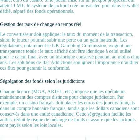
atteint 1 M €, le système de jackpot crée un isolated pool dans le wallet
dédié, séparé des fonds opérationnels.
Gestion des taux de change en temps réel
Le convertisseur doit appliquer le taux du moment de la transaction,
sinon le joueur pourrait subir une perte ou un gain inattendu. Les
régulateurs, notamment le UK Gambling Commission, exigent une
transparence totale : le taux affiché doit être identique à celui utilisé
pour le calcul final, avec un historique conservé pendant au moins cinq
ans. Les solutions de Ifac Addictions soulignent l’importance d’auditer
ces flux pour garantir la conformité.
Ségrégation des fonds selon les juridictions
Chaque licence (MGA, ARJEL, etc.) impose que les opérateurs
maintiennent des comptes distincts pour chaque juridiction. Par
exemple, un casino français doit placer les euros des joueurs français
dans un compte bancaire français, tandis que les dollars canadiens sont
conservés dans une entité canadienne. Cette ségrégation facilite les
audits, réduit le risque de mélange de fonds et assure que les jackpots
sont payés selon les lois locales.