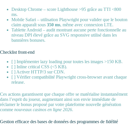
Desktop Chrome – score Lighthouse >95 grâce au TTI <800
ms.
Mobile Safari – utilisation Playwright pour valider que le bouton
claim apparaît sous
350 ms
, même avec connexion LTE.
Tablette Android – audit montrant aucune perte fonctionnelle au
niveau DPI élevé grâce au SVG responsive utilisé dans les
bannières bonuses.
Checklist front‑end
[ ] Implémenter lazy loading pour toutes les images >150 KB.
[ ] Inline critical CSS (<5 KB).
[ ] Activer HTTP/3 sur CDN.
[ ] Vérifier compatibilité Playwright cross‑browser avant chaque
release.
Ces actions garantissent que chaque offre se matérialise instantanément
dans l’esprit du joueur, augmentant ainsi son envie immédiate de
réclamer le bonus proposé par votre plateforme nouvelle génération
comme
nouveaux casinos en ligne 2026
.
Gestion efficace des bases de données des programmes de fidélité