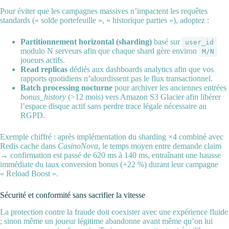
Pour éviter que les campagnes massives n’impactent les requêtes
standards (« solde portefeuille », « historique parties »), adoptez :
Partitionnement horizontal (sharding)
basé sur
user_id
modulo N serveurs afin que chaque shard gère environ
M/N
joueurs actifs.
Read replicas
dédiés aux dashboards analytics afin que vos
rapports quotidiens n’alourdissent pas le flux transactionnel.
Batch processing nocturne
pour archiver les anciennes entrées
bonus_history
(>12 mois) vers Amazon S3 Glacier afin libérer
l’espace disque actif sans perdre trace légale nécessaire au
RGPD.
Exemple chiffré : après implémentation du sharding ×4 combiné avec
Redis cache dans
CasinoNova
, le temps moyen entre demande claim
→ confirmation est passé de 620 ms à 140 ms, entraînant une hausse
immédiate du taux conversion bonus (+22 %) durant leur campagne
« Reload Boost ».
Sécurité et conformité sans sacrifier la vitesse
La protection contre la fraude doit coexister avec une expérience fluide
; sinon même un joueur légitime abandonne avant même qu’on lui