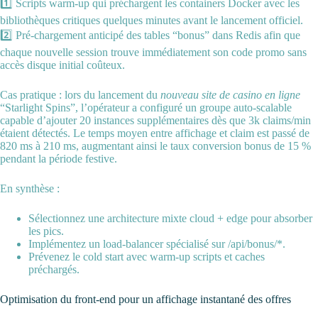
1️⃣ Scripts warm‑up qui préchargent les containers Docker avec les
bibliothèques critiques quelques minutes avant le lancement officiel.
2️⃣ Pré‑chargement anticipé des tables “bonus” dans Redis afin que
chaque nouvelle session trouve immédiatement son code promo sans
accès disque initial coûteux.
Cas pratique : lors du lancement du
nouveau site de casino en ligne
“Starlight Spins”, l’opérateur a configuré un groupe auto‑scalable
capable d’ajouter 20 instances supplémentaires dès que 3k claims/min
étaient détectés. Le temps moyen entre affichage et claim est passé de
820 ms à 210 ms, augmentant ainsi le taux conversion bonus de 15 %
pendant la période festive.
En synthèse :
Sélectionnez une architecture mixte cloud + edge pour absorber
les pics.
Implémentez un load‑balancer spécialisé sur /api/bonus/*.
Prévenez le cold start avec warm‑up scripts et caches
préchargés.
Optimisation du front‑end pour un affichage instantané des offres