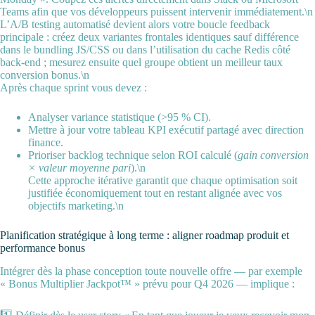
Teams afin que vos développeurs puissent intervenir immédiatement.\n
L’A/B testing automatisé devient alors votre boucle feedback
principale : créez deux variantes frontales identiques sauf différence
dans le bundling JS/CSS ou dans l’utilisation du cache Redis côté
back‑end ; mesurez ensuite quel groupe obtient un meilleur taux
conversion bonus.\n
Après chaque sprint vous devez :
Analyser variance statistique (>95 % CI).
Mettre à jour votre tableau KPI exécutif partagé avec direction
finance.
Prioriser backlog technique selon ROI calculé (
gain conversion
× valeur moyenne pari
).\n
Cette approche itérative garantit que chaque optimisation soit
justifiée économiquement tout en restant alignée avec vos
objectifs marketing.\n
Planification stratégique à long terme : aligner roadmap produit et
performance bonus
Intégrer dès la phase conception toute nouvelle offre — par exemple
« Bonus Multiplier Jackpot™ » prévu pour Q4 2026 — implique :