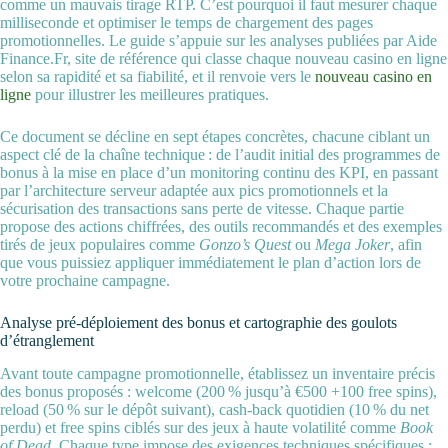
comme un mauvais tirage RTP. C’est pourquoi il faut mesurer chaque
milliseconde et optimiser le temps de chargement des pages
promotionnelles. Le guide s’appuie sur les analyses publiées par Aide
Finance.Fr, site de référence qui classe chaque nouveau casino en ligne
selon sa rapidité et sa fiabilité, et il renvoie vers le
nouveau casino en
ligne
pour illustrer les meilleures pratiques.
Ce document se décline en sept étapes concrètes, chacune ciblant un
aspect clé de la chaîne technique : de l’audit initial des programmes de
bonus à la mise en place d’un monitoring continu des KPI, en passant
par l’architecture serveur adaptée aux pics promotionnels et la
sécurisation des transactions sans perte de vitesse. Chaque partie
propose des actions chiffrées, des outils recommandés et des exemples
tirés de jeux populaires comme
Gonzo’s Quest
ou
Mega Joker
, afin
que vous puissiez appliquer immédiatement le plan d’action lors de
votre prochaine campagne.
Analyse pré‑déploiement des bonus et cartographie des goulots
d’étranglement
Avant toute campagne promotionnelle, établissez un inventaire précis
des bonus proposés : welcome (200 % jusqu’à €500 +100 free spins),
reload (50 % sur le dépôt suivant), cash‑back quotidien (10 % du net
perdu) et free spins ciblés sur des jeux à haute volatilité comme
Book
of Dead
. Chaque type impose des exigences techniques spécifiques :