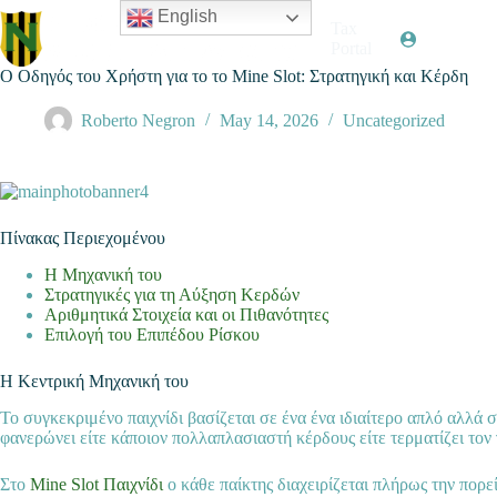
Skip
English
to
Tax
content
Portal
Ο Οδηγός του Χρήστη για το το Mine Slot: Στρατηγική και Κέρδη
Roberto Negron
May 14, 2026
Uncategorized
Πίνακας Περιεχομένου
Η Μηχανική του
Στρατηγικές για τη Αύξηση Κερδών
Αριθμητικά Στοιχεία και οι Πιθανότητες
Επιλογή του Επιπέδου Ρίσκου
Η Κεντρική Μηχανική του
Το συγκεκριμένο παιχνίδι βασίζεται σε ένα ένα ιδιαίτερο απλό αλλ
φανερώνει είτε κάποιον πολλαπλασιαστή κέρδους είτε τερματίζει το
Στο
Mine Slot Παιχνίδι
ο κάθε παίκτης διαχειρίζεται πλήρως την πορε