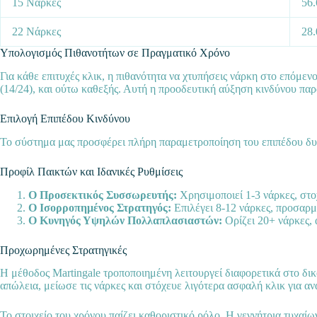
15 Νάρκες
56
22 Νάρκες
28
Υπολογισμός Πιθανοτήτων σε Πραγματικό Χρόνο
Για κάθε επιτυχές κλικ, η πιθανότητα να χτυπήσεις νάρκη στο επόμεν
(14/24), και ούτω καθεξής. Αυτή η προοδευτική αύξηση κινδύνου παρά
Επιλογή Επιπέδου Κινδύνου
Το σύστημα μας προσφέρει πλήρη παραμετροποίηση του επιπέδου δυσκ
Προφίλ Παικτών και Ιδανικές Ρυθμίσεις
Ο Προσεκτικός Συσσωρευτής:
Χρησιμοποιεί 1-3 νάρκες, στο
Ο Ισορροπημένος Στρατηγός:
Επιλέγει 8-12 νάρκες, προσαρμό
Ο Κυνηγός Υψηλών Πολλαπλασιαστών:
Ορίζει 20+ νάρκες, 
Προχωρημένες Στρατηγικές
Η μέθοδος Martingale τροποποιημένη λειτουργεί διαφορετικά στο δικ
απώλεια, μείωσε τις νάρκες και στόχευε λιγότερα ασφαλή κλικ για 
Το στοιχείο του χρόνου παίζει καθοριστικό ρόλο. Η γεννήτρια τυχαί