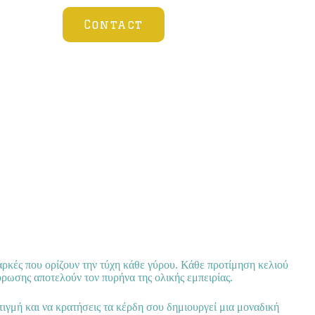
About
Contact
αρκές που ορίζουν την τύχη κάθε γύρου. Κάθε προτίμηση κελιού
ύρωσης αποτελούν τον πυρήνα της ολικής εμπειρίας.
τιγμή και να κρατήσεις τα κέρδη σου δημιουργεί μια μοναδική