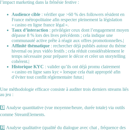
l’impact marketing dans la frénésie festive :
Audience cible
: vérifier que >60 % des followers résident en
France métropolitaine afin respect​er pleinement la législation
« casino en ligne france légal ».
Taux d’interaction
: privilégier ceux dont l’engagement moyen
dépasse 8 % lors des lives précédents ; cela indique une
communauté active prête à réagir aux offres promotionnelles.|
Affinité thématique
: rechercher déjà publiés autour du thème
hivernal ou jeux vidéo festifs ; cela réduit considérablement le
temps nécessaire pour préparer le décor et créer un storytelling
cohérent.|
Historique KYC
: valider qu’ils ont déjà promu clairement
« casino en ligne sans kyc » lorsque cela était approprié afin
d’éviter tout conflit réglementaire futur.|
Une méthodologie efficace consiste à auditer trois derniers streams liés
au jeu :
1️⃣ Analyse quantitative (vue moyenne/heure, durée totale) via outils
comme StreamElements.
2️⃣ Analyse qualitative (qualité du dialogue avec chat , fréquence des