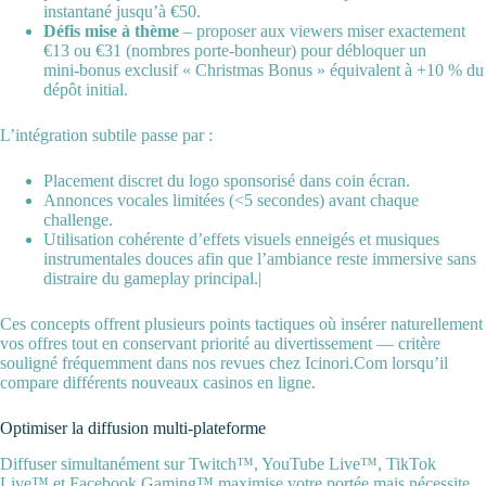
instantané jusqu’à €50.
Défis mise à thème
– proposer aux viewers miser exactement
€13 ou €31 (nombres porte-bonheur) pour débloquer un
mini‑bonus exclusif « Christmas Bonus » équivalent à +10 % du
dépôt initial.
L’intégration subtile passe par :
Placement discret du logo sponsorisé dans coin écran.
Annonces vocales limitées (<5 secondes) avant chaque
challenge.
Utilisation cohérente d’effets visuels enneigés et musiques
instrumentales douces afin que l’ambiance reste immersive sans
distraire du gameplay principal.|
Ces concepts offrent plusieurs points tactiques où insérer naturellement
vos offres tout en conservant priorité au divertissement — critère
souligné fréquemment dans nos revues chez Icinori.Com lorsqu’il
compare différents nouveaux casinos en ligne.
Optimiser la diffusion multi‑plateforme
Diffuser simultanément sur Twitch™, YouTube Live™, TikTok
Live™ et Facebook Gaming™ maximise votre portée mais nécessite