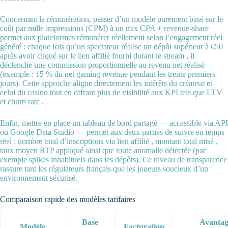
Concernant la rémunération, passer d’un modèle purement basé sur le
coût par mille impressions (CPM) à un mix CPA + revenue‑share
permet aux plateformes rémunérer réellement selon l’engagement réel
généré : chaque fois qu’un spectateur réalise un dépôt supérieur à €50
après avoir cliqué sur le lien affilié fourni durant le stream , il
déclenche une commission proportionnelle au revenu net réalisé
(exemple : 15 % du net gaming revenue pendant les trente premiers
jours). Cette approche aligne directement les intérêts du créateur et
celui du casino tout en offrant plus de visibilité aux KPI tels que LTV
et churn rate .
Enfin, mettre en place un tableau de bord partagé — accessible via API
ou Google Data Studio — permet aux deux parties de suivre en temps
réel : nombre total d’inscriptions via lien affilié , montant total misé ,
taux moyen RTP appliqué ainsi que toute anomalie détectée (par
exemple spikes inhabituels dans les dépôts). Ce niveau de transparence
rassure tant les régulateurs français que les joueurs soucieux d’un
environnement sécurisé.
Comparaison rapide des modèles tarifaires
Base
Avantag
Modèle
Facturation