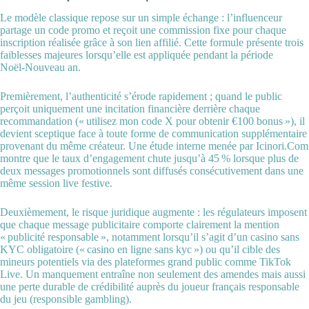
Le modèle classique repose sur un simple échange : l’influenceur
partage un code promo et reçoit une commission fixe pour chaque
inscription réalisée grâce à son lien affilié. Cette formule présente trois
faiblesses majeures lorsqu’elle est appliquée pendant la période
Noël‑Nouveau an.
Premièrement, l’authenticité s’érode rapidement ; quand le public
perçoit uniquement une incitation financière derrière chaque
recommandation (« utilisez mon code X pour obtenir €100 bonus »), il
devient sceptique face à toute forme de communication supplémentaire
provenant du même créateur. Une étude interne menée par Icinori.Com
montre que le taux d’engagement chute jusqu’à 45 % lorsque plus de
deux messages promotionnels sont diffusés consécutivement dans une
même session live festive.
Deuxièmement, le risque juridique augmente : les régulateurs imposent
que chaque message publicitaire comporte clairement la mention
« publicité responsable », notamment lorsqu’il s’agit d’un casino sans
KYC obligatoire (« casino en ligne sans kyc ») ou qu’il cible des
mineurs potentiels via des plateformes grand public comme TikTok
Live. Un manquement entraîne non seulement des amendes mais aussi
une perte durable de crédibilité auprès du joueur français responsable
du jeu (responsible gambling).