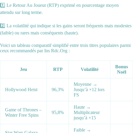
1️⃣ Le Retour Au Joueur (RTP) exprimé en pourcentage moyen
attendu sur long terme.
2️⃣ La volatilité qui indique si les gains seront fréquents mais modestes
(faible) ou rares mais conséquents (haute).
Voici un tableau comparatif simplifié entre trois titres populaires parmi
ceux recommandés par Ins Rdc.Org :
Bonus
Jeu
RTP
Volatilité
Noël
Moyenne →
Hollywood Heist
96,3%
Jusqu’à ×12 lors
FS
Haute →
Game of Thrones –
95,8%
Multiplicateur
Winter Free Spins
jusqu’à ×15
Faible →
Star Wars Galaxy