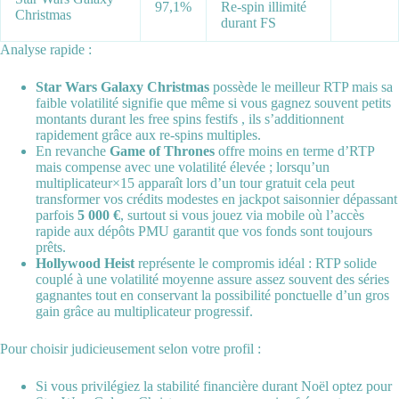
97,1%
Re‑spin illimité
Christmas
durant FS
Analyse rapide :
Star Wars Galaxy Christmas
possède le meilleur RTP mais sa
faible volatilité signifie que même si vous gagnez souvent petits
montants durant les free spins festifs , ils s’additionnent
rapidement grâce aux re‑spins multiples.
En revanche
Game of Thrones
offre moins en terme d’RTP
mais compense avec une volatilité élevée ; lorsqu’un
multiplicateur×15 apparaît lors d’un tour gratuit cela peut
transformer vos crédits modestes en jackpot saisonnier dépassant
parfois
5 000 €
, surtout si vous jouez via mobile où l’accès
rapide aux dépôts PMU garantit que vos fonds sont toujours
prêts.
Hollywood Heist
représente le compromis idéal : RTP solide
couplé à une volatilité moyenne assure assez souvent des séries
gagnantes tout en conservant la possibilité ponctuelle d’un gros
gain grâce au multiplicateur progressif.
Pour choisir judicieusement selon votre profil :
Si vous privilégiez la stabilité financière durant Noël optez pour