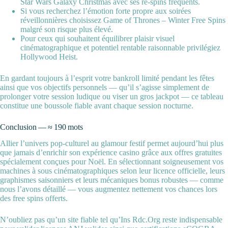
Star Wars Galaxy Christmas avec ses re‑spins fréquents.
Si vous recherchez l’émotion forte propre aux soirées
réveillonnières choisissez Game of Thrones – Winter Free Spins
malgré son risque plus élevé.
Pour ceux qui souhaitent équilibrer plaisir visuel
cinématographique et potentiel rentable raisonnable privilégiez
Hollywood Heist.
En gardant toujours à l’esprit votre bankroll limité pendant les fêtes
ainsi que vos objectifs personnels — qu’il s’agisse simplement de
prolonger votre session ludique ou viser un gros jackpot — ce tableau
constitue une boussole fiable avant chaque session nocturne.
Conclusion — ≈ 190 mots
Allier l’univers pop‑culturel au glamour festif permet aujourd’hui plus
que jamais d’enrichir son expérience casino grâce aux offres gratuites
spécialement conçues pour Noël. En sélectionnant soigneusement vos
machines à sous cinématographiques selon leur licence officielle, leurs
graphismes saisonniers et leurs mécaniques bonus robustes — comme
nous l’avons détaillé — vous augmentez nettement vos chances lors
des free spins offerts.
N’oubliez pas qu’un site fiable tel qu’Ins Rdc.Org reste indispensable