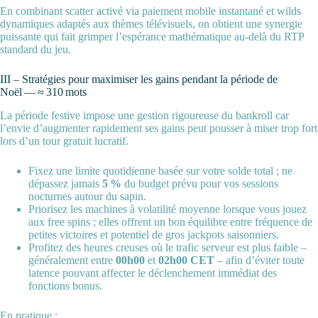
En combinant scatter activé via paiement mobile instantané et wilds
dynamiques adaptés aux thèmes télévisuels, on obtient une synergie
puissante qui fait grimper l’espérance mathématique au-delà du RTP
standard du jeu.
III – Stratégies pour maximiser les gains pendant la période de
Noël — ≈ 310 mots
La période festive impose une gestion rigoureuse du bankroll car
l’envie d’augmenter rapidement ses gains peut pousser à miser trop fort
lors d’un tour gratuit lucratif.
Fixez une limite quotidienne basée sur votre solde total ; ne
dépassez jamais
5 %
du budget prévu pour vos sessions
nocturnes autour du sapin.
Priorisez les machines à volatilité moyenne lorsque vous jouez
aux free spins ; elles offrent un bon équilibre entre fréquence de
petites victoires et potentiel de gros jackpots saisonniers.
Profitez des heures creuses où le trafic serveur est plus faible –
généralement entre
00h00
et
02h00 CET
– afin d’éviter toute
latence pouvant affecter le déclenchement immédiat des
fonctions bonus.
En pratique :