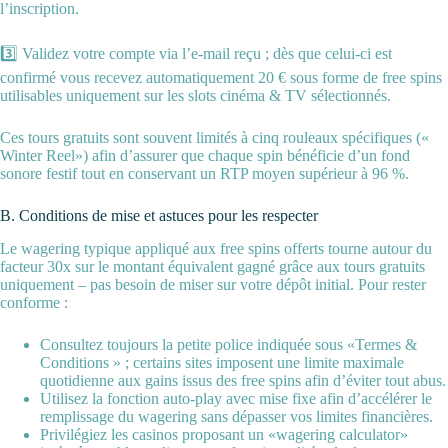
l’inscription.
3️⃣ Validez votre compte via l’e‑mail reçu ; dès que celui‑ci est
confirmé vous recevez automatiquement 20 € sous forme de free spins
utilisables uniquement sur les slots cinéma & TV sélectionnés.
Ces tours gratuits sont souvent limités à cinq rouleaux spécifiques («​
Winter Reel​») afin d’assurer que chaque spin bénéficie d’un fond
sonore festif tout en conservant un RTP moyen supérieur à 96 %.
B. Conditions de mise et astuces pour les respecter
Le wagering typique appliqué aux free spins offerts tourne autour du
facteur 30x sur le montant équivalent gagné grâce aux tours gratuits
uniquement – pas besoin de miser sur votre dépôt initial.​ Pour rester
conforme :
Consultez toujours la petite police indiquée sous «Termes &
Conditions » ; certains sites imposent une limite maximale
quotidienne aux gains issus des free spins afin d’éviter tout abus.
Utilisez la fonction auto‑play avec mise fixe afin d’accélérer le
remplissage du wagering sans dépasser vos limites financières.
Privilégiez les casinos proposant un «​wagering calculator​»