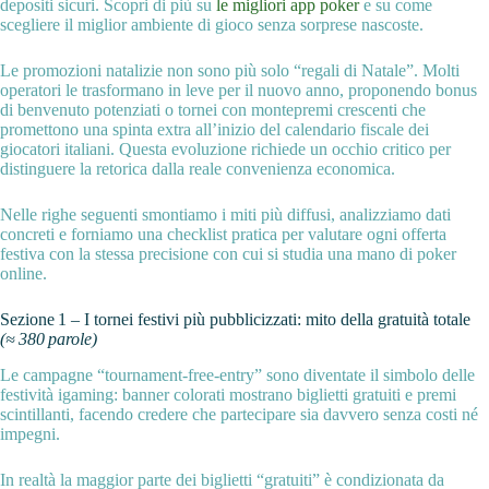
depositi sicuri. Scopri di più su
le migliori app poker
e su come
scegliere il miglior ambiente di gioco senza sorprese nascoste.
Le promozioni natalizie non sono più solo “regali di Natale”. Molti
operatori le trasformano in leve per il nuovo anno, proponendo bonus
di benvenuto potenziati o tornei con montepremi crescenti che
promettono una spinta extra all’inizio del calendario fiscale dei
giocatori italiani. Questa evoluzione richiede un occhio critico per
distinguere la retorica dalla reale convenienza economica.
Nelle righe seguenti smontiamo i miti più diffusi, analizziamo dati
concreti e forniamo una checklist pratica per valutare ogni offerta
festiva con la stessa precisione con cui si studia una mano di poker
online.
Sezione 1 – I tornei festivi più pubblicizzati: mito della gratuità totale
(≈ 380 parole)
Le campagne “tournament‑free‑entry” sono diventate il simbolo delle
festività igaming: banner colorati mostrano biglietti gratuiti e premi
scintillanti, facendo credere che partecipare sia davvero senza costi né
impegni.
In realtà la maggior parte dei biglietti “gratuiti” è condizionata da