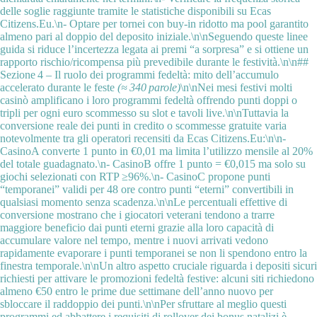
delle soglie raggiunte tramite le statistiche disponibili su Ecas
Citizens.Eu.\n- Optare per tornei con buy‑in ridotto ma pool garantito
almeno pari al doppio del deposito iniziale.\n\nSeguendo queste linee
guida si riduce l’incertezza legata ai premi “a sorpresa” e si ottiene un
rapporto rischio/ricompensa più prevedibile durante le festività.\n\n##
Sezione 4 – Il ruolo dei programmi fedeltà: mito dell’accumulo
accelerato durante le feste
(≈ 340 parole)
\n\nNei mesi festivi molti
casinò amplificano i loro programmi fedeltà offrendo punti doppi o
tripli per ogni euro scommesso su slot e tavoli live.\n\nTuttavia la
conversione reale dei punti in credito o scommesse gratuite varia
notevolmente tra gli operatori recensiti da Ecas Citizens.Eu:\n\n-
CasinoA converte 1 punto in €0,01 ma limita l’utilizzo mensile al 20%
del totale guadagnato.\n- CasinoB offre 1 punto = €0,015 ma solo su
giochi selezionati con RTP ≥96%.\n- CasinoC propone punti
“temporanei” validi per 48 ore contro punti “eterni” convertibili in
qualsiasi momento senza scadenza.\n\nLe percentuali effettive di
conversione mostrano che i giocatori veterani tendono a trarre
maggiore beneficio dai punti eterni grazie alla loro capacità di
accumulare valore nel tempo, mentre i nuovi arrivati vedono
rapidamente evaporare i punti temporanei se non li spendono entro la
finestra temporale.\n\nUn altro aspetto cruciale riguarda i depositi sicuri
richiesti per attivare le promozioni fedeltà festive: alcuni siti richiedono
almeno €50 entro le prime due settimane dell’anno nuovo per
sbloccare il raddoppio dei punti.\n\nPer sfruttare al meglio questi
programmi ed abbattere i requisiti di rollover dei bonus natalizi è