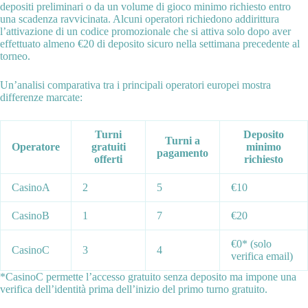
depositi preliminari o da un volume di gioco minimo richiesto entro
una scadenza ravvicinata. Alcuni operatori richiedono addirittura
l’attivazione di un codice promozionale che si attiva solo dopo aver
effettuato almeno €20 di deposito sicuro nella settimana precedente al
torneo.
Un’analisi comparativa tra i principali operatori europei mostra
differenze marcate:
Turni
Deposito
Turni a
Operatore
gratuiti
minimo
pagamento
offerti
richiesto
CasinoA
2
5
€10
CasinoB
1
7
€20
€0* (solo
CasinoC
3
4
verifica email)
*CasinoC permette l’accesso gratuito senza deposito ma impone una
verifica dell’identità prima dell’inizio del primo turno gratuito.