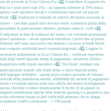
sui siti recensiti da Ecas Citizens.Eu.\n2️⃣ Controllare il rapporto tra
buy‑in e prize pool reale (%) – un rapporto inferiore al 70% indica
spesso costi operativi elevati o commissioni nascoste sul payout
finale.\n3️⃣ Analizzare il requisito di rollover del bonus associato al
torneo – calcolare quanti euro devono essere scommessi prima della
possibilità di prelevamento effettivo; preferire rollover ≤x30.\n4️⃣
Confrontare la data di scadenza del torneo con eventuali promozioni
post‑Capodanno – alcuni operatori estendono i premi fino al primo
trimestre dell’anno successivo ma limitano l’accesso ai fondi finché
non vengono soddisfatti nuovi requisiti stagionali.\n5️⃣ Leggere le
recensioni indipendenti su Ecas Citizens.Eu – verificare esperienze
reali degli utenti riguardo tempi di pagamento, assistenza clienti e
trasparenza delle regole operative.\n6️⃣ Test finale: simulare una
partecipazione usando solo fondi demo o micro‑depositi prima
dell’impegno definitivo – questa prova pratica permette di valutare
velocità della piattaforma mobile, affidabilità dei metodi di pagamento
sicuri e eventuale latenza nelle fasi critiche del torneo.\n\nSeguendo
questa checklist si riduce drasticamente il rischio di incappare in
trappole pubblicitarie tipiche delle festività igaming e si garantisce una
scelta informata basata su dati verificabili piuttosto che su slogan
scintillanti.\n\n## Conclusione – ≈ 190 parole