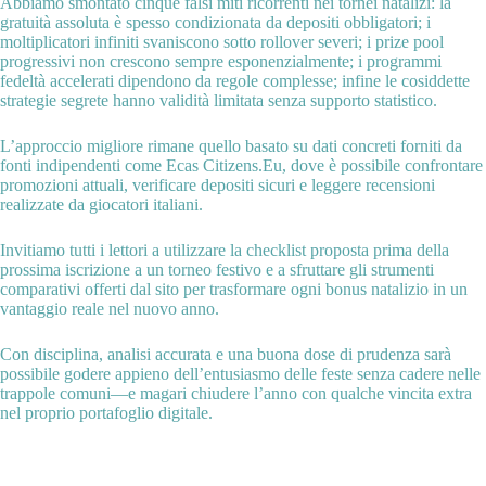
Abbiamo smontato cinque falsi miti ricorrenti nei tornei natalizi: la
gratuità assoluta è spesso condizionata da depositi obbligatori; i
moltiplicatori infiniti svaniscono sotto rollover severi; i prize pool
progressivi non crescono sempre esponenzialmente; i programmi
fedeltà accelerati dipendono da regole complesse; infine le cosiddette
strategie segrete hanno validità limitata senza supporto statistico.
L’approccio migliore rimane quello basato su dati concreti forniti da
fonti indipendenti come Ecas Citizens.Eu, dove è possibile confrontare
promozioni attuali, verificare depositi sicuri e leggere recensioni
realizzate da giocatori italiani.
Invitiamo tutti i lettori a utilizzare la checklist proposta prima della
prossima iscrizione a un torneo festivo e a sfruttare gli strumenti
comparativi offerti dal sito per trasformare ogni bonus natalizio in un
vantaggio reale nel nuovo anno.
Con disciplina, analisi accurata e una buona dose di prudenza sarà
possibile godere appieno dell’entusiasmo delle feste senza cadere nelle
trappole comuni—e magari chiudere l’anno con qualche vincita extra
nel proprio portafoglio digitale.