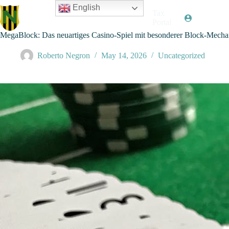
Skip
English
to
Tax
content
Portal
MegaBlock: Das neuartiges Casino-Spiel mit besonderer Block-Mecha
Roberto Negron
May 14, 2026
Uncategorized