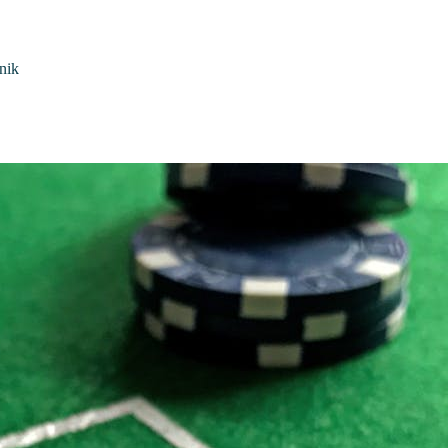
Insurance
Services
Real Estate Services
nik