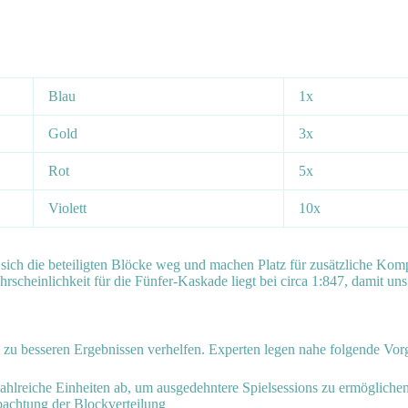
Blau
1x
Gold
3x
Rot
5x
Violett
10x
sich die beteiligten Blöcke weg und machen Platz für zusätzliche Kom
hrscheinlichkeit für die Fünfer-Kaskade liegt bei circa 1:847, damit un
en zu besseren Ergebnissen verhelfen. Experten legen nahe folgende Vo
zahlreiche Einheiten ab, um ausgedehntere Spielsessions zu ermögliche
bachtung der Blockverteilung