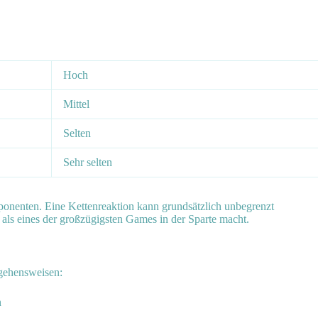
Hoch
Mittel
Selten
Sehr selten
ponenten. Eine Kettenreaktion kann grundsätzlich unbegrenzt
s als eines der großzügigsten Games in der Sparte macht.
rgehensweisen:
n