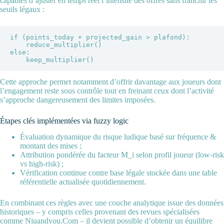
capables d’ajuster en temps réel l’intensité des offres sans franchir les
seuils légaux :
if (points_today + projected_gain > plafond):

    reduce_multiplier()

else:

Cette approche permet notamment d’offrir davantage aux joueurs dont
l’engagement reste sous contrôle tout en freinant ceux dont l’activité
s’approche dangereusement des limites imposées.
Étapes clés implémentées via fuzzy logic
Évaluation dynamique du risque ludique basé sur fréquence &
montant des mises ;
Attribution pondérée du facteur M_i selon profil joueur (low‑risk
vs high‑risk) ;
Vérification continue contre base légale stockée dans une table
référentielle actualisée quotidiennement.
En combinant ces règles avec une couche analytique issue des données
historiques – y compris celles provenant des revues spécialisées
comme Niuandyou.Com – il devient possible d’obtenir un équilibre