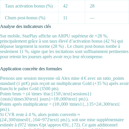
Taux activation bonus (%)
42
28
Churn post‑bonus (%)
11
—
Analyse des indicateurs clés
Sur mobile, StarPlay affiche un ARPU supérieur de +28 %,
principalement grâce à son taux élevé d’activation bonus (42 %) qui
dépasse largement la norme (28 %) . Le churn post‑bonus tombe à
seulement 11 %, signe que les incitations sont suffisamment pertinentes
pour retenir les joueurs après avoir reçu leur récompense.
Application concrète des formules
Prenons une session moyenne où Alex mise 4 € avec un ratio_points
standard (1 pt/€) puis reçoit un multiplicateur Gold (+35 %) après avoir
franchi le palier Gold (3500 pts).
Points bruts = (4 \times \frac{150\,\text{sessions}}
{mois}\times30\text{ jours}=18\,000\text{ pts}).
Points après multiplicateur = (18\,000 \times1{,.}35=24\,300\text{
pts}).
Si CVR reste à 4 %, alors points convertis ≈
(24\,300\times0{,.}04=972\text{ pts}), soit une mise supplémentaire
estimée à (972 \times €/pt \approx €9{,.}72). Ce gain additionnel