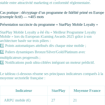
stable entre attractivité marketing et conformité réglementaire.
Cas pratique : décryptage d’un programme de fidélité primé en Europe
(exemple fictif) — ≈405 mots
Présentation succincte du programme « StarPlay Mobile Loyalty »
StarPlay Mobile Loyalty a été élu « Meilleur Programme Loyalty
Mobile » lors du European iGaming Awards 2025 grâce à son
architecture basée sur trois piliers :
1️⃣ Points automatiques attribués dès chaque mise mobile ;
2️⃣ Paliers dynamiques Bronze/Silver/Gold/Platinum avec
multiplicateurs progressifs ;
3️⃣ Notifications push ultra‑ciblées intégrant un moteur prédictif.
Le tableau ci‑dessous résume ses principaux indicateurs comparés à la
moyenne sectorielle française :
Indicateur
StarPlay
Moyenne France
ARPU mobile (€)
27
21