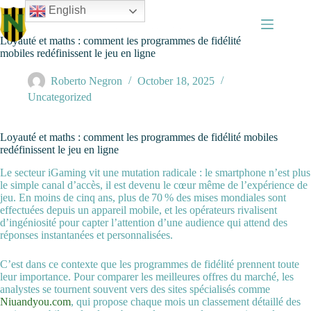
Skip
English
to
content
Loyauté et maths : comment les programmes de fidélité
mobiles redéfinissent le jeu en ligne
Roberto Negron
October 18, 2025
Uncategorized
Loyauté et maths : comment les programmes de fidélité mobiles
redéfinissent le jeu en ligne
Le secteur iGaming vit une mutation radicale : le smartphone n’est plus
le simple canal d’accès, il est devenu le cœur même de l’expérience de
jeu. En moins de cinq ans, plus de 70 % des mises mondiales sont
effectuées depuis un appareil mobile, et les opérateurs rivalisent
d’ingéniosité pour capter l’attention d’une audience qui attend des
réponses instantanées et personnalisées.
C’est dans ce contexte que les programmes de fidélité prennent toute
leur importance. Pour comparer les meilleures offres du marché, les
analystes se tournent souvent vers des sites spécialisés comme
Niuandyou.com
, qui propose chaque mois un classement détaillé des