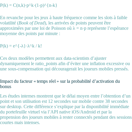
P(k) = C(n,k)·p^k·(1-p)^{n-k}
En revanche pour les jeux à haute fréquence comme les slots à faible
volatilité (
Book of Dead
), les arrivées de points peuvent être
approximées par une loi de Poisson où λ = n·p représente l’espérance
moyenne des points par minute :
P(k) = e^{-λ}·λ^k / k!
Ces deux modèles permettent aux data‑scientists d’ajuster
dynamiquement le ratio_points afin d’éviter une inflation excessive ou
une sous‑compensation qui découragerait les joueurs mobiles pressés.
Impact du facteur « temps réel » sur la probabilité d’activation du
bonus
Les études internes montrent que le délai moyen entre l’obtention d’un
point et son utilisation est 12 secondes sur mobile contre 38 secondes
sur desktop. Cette différence s’explique par la disponibilité immédiate
du portefeuille virtuel via l’API native iOS/Android et par la
propension des joueurs mobiles à rester connectés pendant des sessions
courtes mais intenses.