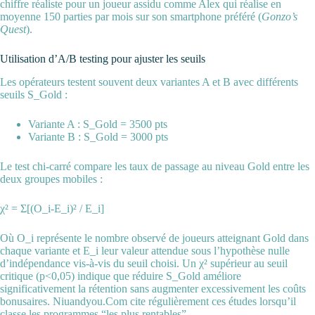
chiffre réaliste pour un joueur assidu comme Alex qui réalise en
moyenne 150 parties par mois sur son smartphone préféré (
Gonzo’s
Quest
).
Utilisation d’A/B testing pour ajuster les seuils
Les opérateurs testent souvent deux variantes A et B avec différents
seuils S_Gold :
Variante A : S_Gold = 3500 pts
Variante B : S_Gold = 3000 pts
Le test chi‑carré compare les taux de passage au niveau Gold entre les
deux groupes mobiles :
χ² = Σ[(O_i‑E_i)² / E_i]
Où O_i représente le nombre observé de joueurs atteignant Gold dans
chaque variante et E_i leur valeur attendue sous l’hypothèse nulle
d’indépendance vis‑à‑vis du seuil choisi. Un χ² supérieur au seuil
critique (p<0,05) indique que réduire S_Gold améliore
significativement la rétention sans augmenter excessivement les coûts
bonusaires. Niuandyou.Com cite régulièrement ces études lorsqu’il
classe les programmes “les plus rentables”.