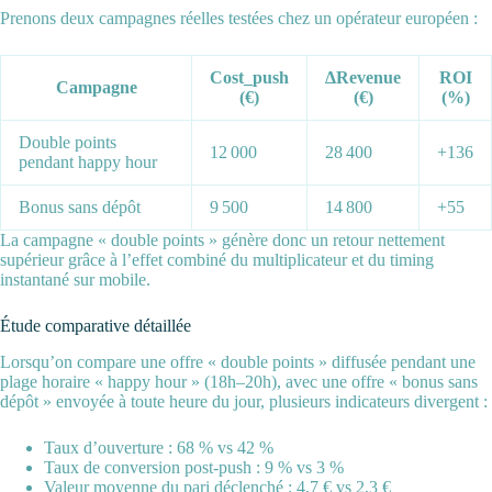
Prenons deux campagnes réelles testées chez un opérateur européen :
Cost_push
ΔRevenue
ROI
Campagne
(€)
(€)
(%)
Double points
12 000
28 400
+136
pendant happy hour
Bonus sans dépôt
9 500
14 800
+55
La campagne « double points » génère donc un retour nettement
supérieur grâce à l’effet combiné du multiplicateur et du timing
instantané sur mobile.
Étude comparative détaillée
Lorsqu’on compare une offre « double points » diffusée pendant une
plage horaire « happy hour » (18h–20h), avec une offre « bonus sans
dépôt » envoyée à toute heure du jour, plusieurs indicateurs divergent :
Taux d’ouverture : 68 % vs 42 %
Taux de conversion post‑push : 9 % vs 3 %
Valeur moyenne du pari déclenché : 4,7 € vs 2,3 €