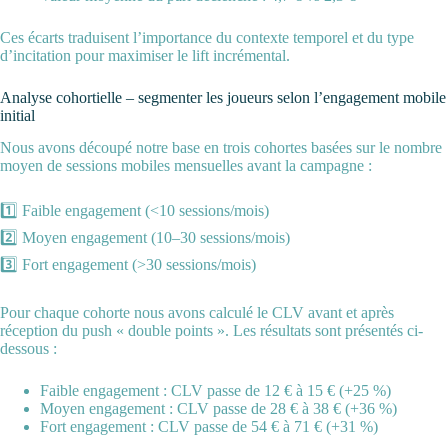
Ces écarts traduisent l’importance du contexte temporel et du type
d’incitation pour maximiser le lift incrémental.
Analyse cohortielle – segmenter les joueurs selon l’engagement mobile
initial
Nous avons découpé notre base en trois cohortes basées sur le nombre
moyen de sessions mobiles mensuelles avant la campagne :
1️⃣ Faible engagement (<10 sessions/mois)
2️⃣ Moyen engagement (10–30 sessions/mois)
3️⃣ Fort engagement (>30 sessions/mois)
Pour chaque cohorte nous avons calculé le CLV avant et après
réception du push « double points ». Les résultats sont présentés ci-
dessous :
Faible engagement : CLV passe de 12 € à 15 € (+25 %)
Moyen engagement : CLV passe de 28 € à 38 € (+36 %)
Fort engagement : CLV passe de 54 € à 71 € (+31 %)