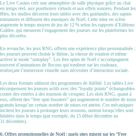
Le Live Casino crée une atmosphère de salle physique grâce au chat
en temps réel, aux pourboires virtuels et aux effets sonores. Pendant les
fêtes, les studios décorent leurs tables avec des guirlandes, des sapins
miniatures et diffusent des musiques de Noël. Cette mise en scène
augmente le temps moyen de jeu de 12 % selon les rapports d’Editions
Galilee, qui mesurent l’engagement des joueurs sur les plateformes les
plus décorées.
En revanche, les jeux RNG offrent une expérience plus personnalisée :
les joueurs peuvent choisir le thème, la vitesse de rotation et même
activer le mode “autoplay”. Les free spins de Noël s’accompagnent
souvent d’animations de flocons qui tombent sur les rouleaux,
renforçant l’immersion visuelle sans nécessiter d’interaction sociale.
Les deux formats utilisent des programmes de fidélité. Les tables Live
récompensent les joueurs actifs avec des “loyalty points” échangeables
contre des entrées à des tournois de croupier. Les slots RNG, quant à
eux, offrent des “free spin boosters” qui augmentent le nombre de tours
gratuits lorsqu’un certain nombre de mises est atteint. Ces mécaniques
incitent les joueurs à prolonger leurs sessions, surtout lorsqu’elles sont
limitées dans le temps (par exemple, du 15 début décembre au
31 décembre).
6. Offres promotionnelles de Noël : quels sites misent sur les “Free