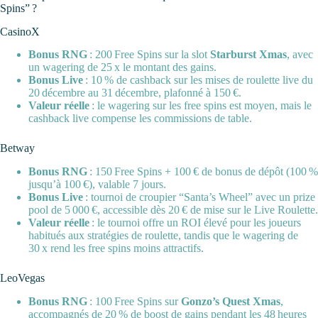
Spins” ?
CasinoX
Bonus RNG
: 200 Free Spins sur la slot
Starburst Xmas
, avec
un wagering de 25 x le montant des gains.
Bonus Live
: 10 % de cashback sur les mises de roulette live du
20 décembre au 31 décembre, plafonné à 150 €.
Valeur réelle
: le wagering sur les free spins est moyen, mais le
cashback live compense les commissions de table.
Betway
Bonus RNG
: 150 Free Spins + 100 € de bonus de dépôt (100 %
jusqu’à 100 €), valable 7 jours.
Bonus Live
: tournoi de croupier “Santa’s Wheel” avec un prize
pool de 5 000 €, accessible dès 20 € de mise sur le Live Roulette.
Valeur réelle
: le tournoi offre un ROI élevé pour les joueurs
habitués aux stratégies de roulette, tandis que le wagering de
30 x rend les free spins moins attractifs.
LeoVegas
Bonus RNG
: 100 Free Spins sur
Gonzo’s Quest Xmas
,
accompagnés de 20 % de boost de gains pendant les 48 heures