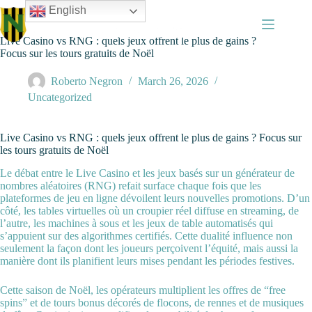
Skip
English
to
content
Live Casino vs RNG : quels jeux offrent le plus de gains ?
Focus sur les tours gratuits de Noël
Roberto Negron
March 26, 2026
Uncategorized
Live Casino vs RNG : quels jeux offrent le plus de gains ? Focus sur
les tours gratuits de Noël
Le débat entre le Live Casino et les jeux basés sur un générateur de
nombres aléatoires (RNG) refait surface chaque fois que les
plateformes de jeu en ligne dévoilent leurs nouvelles promotions. D’un
côté, les tables virtuelles où un croupier réel diffuse en streaming, de
l’autre, les machines à sous et les jeux de table automatisés qui
s’appuient sur des algorithmes certifiés. Cette dualité influence non
seulement la façon dont les joueurs perçoivent l’équité, mais aussi la
manière dont ils planifient leurs mises pendant les périodes festives.
Cette saison de Noël, les opérateurs multiplient les offres de “free
spins” et de tours bonus décorés de flocons, de rennes et de musiques