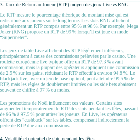
3. Taux de Retour au Joueur (RTP) moyen des jeux Live vs RNG
Le RTP mesure le pourcentage théorique du montant misé qui est
redistribué aux joueurs sur le long terme. Les slots RNG affichent
généralement un RTP compris entre 95 % et 98 %. Par exemple, Mega
Joker (RNG) propose un RTP de 99 % lorsqu’il est joué en mode
“Supermeter”.
Les jeux de table Live affichent des RTP légèrement inférieurs,
principalement à cause des commissions prélevées par le casino. Une
roulette européenne live typique offre un RTP de 97,3 % avant
commission, mais la plupart des opérateurs appliquent une commission
de 2,5 % sur les gains, réduisant le RTP effectif à environ 94,8 %. Le
blackjack live, avec un jeu de base optimal, peut atteindre 99,5 % de
RTP, mais les règles de doublement limitées ou les side bets abaissent
souvent ce chiffre à 97 % ou moins.
Les promotions de Noël influencent ces valeurs. Certains sites
augmentent temporairement le RTP des slots pendant les fêtes, passant
de 96 % à 97,5 % pour attirer les joueurs. En Live, les opérateurs
offrent des “cashback” sur les tables, compensant indirectement la
perte de RTP due aux commissions.
4. Volatilité et potentiel de gain pendant les fêtes