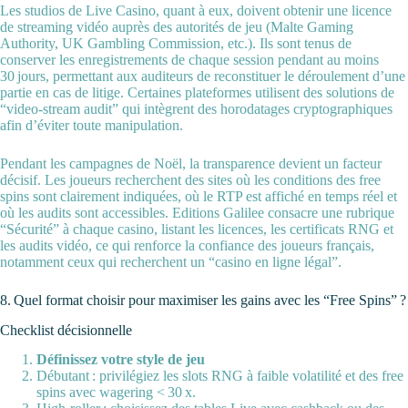
Les studios de Live Casino, quant à eux, doivent obtenir une licence
de streaming vidéo auprès des autorités de jeu (Malte Gaming
Authority, UK Gambling Commission, etc.). Ils sont tenus de
conserver les enregistrements de chaque session pendant au moins
30 jours, permettant aux auditeurs de reconstituer le déroulement d’une
partie en cas de litige. Certaines plateformes utilisent des solutions de
“video‑stream audit” qui intègrent des horodatages cryptographiques
afin d’éviter toute manipulation.
Pendant les campagnes de Noël, la transparence devient un facteur
décisif. Les joueurs recherchent des sites où les conditions des free
spins sont clairement indiquées, où le RTP est affiché en temps réel et
où les audits sont accessibles. Editions Galilee consacre une rubrique
“Sécurité” à chaque casino, listant les licences, les certificats RNG et
les audits vidéo, ce qui renforce la confiance des joueurs français,
notamment ceux qui recherchent un “casino en ligne légal”.
8. Quel format choisir pour maximiser les gains avec les “Free Spins” ?
Checklist décisionnelle
Définissez votre style de jeu
Débutant : privilégiez les slots RNG à faible volatilité et des free
spins avec wagering < 30 x.