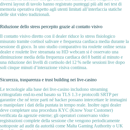
diversi layout di tavolo hanno registrato punteggi più alti nei test di
memoria operativa rispetto agli utenti limitati all’interfaccia statiche
delle slot video tradizionali.
Riduzione dello stress percepito grazie al contatto visivo
Il contatto visivo diretto con il dealer riduce lo stress fisiologico
misurato tramite cortisol salivare e frequenza cardiaca media durante la
sessione di gioco. In uno studio comparativo tra roulette online senza
dealer e roulette live streamata su HD webcam si è osservato una
diminuzione media della frequenza cardiaca del 8 battiti al minuto e
una riduzione dei livelli di cortisolo del 12 % nelle sessioni live dopo
soli cinque minuti d’interazione visiva continua.
Sicurezza, trasparenza e trust building nei live‑casino
Le tecnologie alla base dei live‑casino includono streaming
crittografato end‑to‑end basato su TLS 1.3 e protocolli SRTP per
garantire che né terze parti né hacker possano intercettare le immagini
o manipolare i dati della puntata in tempo reale. Inoltre ogni dealer
deve completare una procedura KYC (Know Your Customer)
verificata da agenzie esterne; gli operatori conservano video
registrazioni complete della sessione che vengono periodicamente
sottoposte ad audit da autorità come Malta Gaming Authority o UK