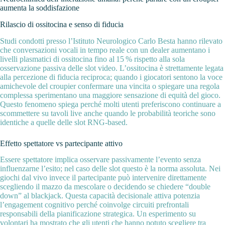
aumenta la soddisfazione
Rilascio di ossitocina e senso di fiducia
Studi condotti presso l’Istituto Neurologico Carlo Besta hanno rilevato
che conversazioni vocali in tempo reale con un dealer aumentano i
livelli plasmatici di ossitocina fino al 15 % rispetto alla sola
osservazione passiva delle slot video. L’ossitocina è strettamente legata
alla percezione di fiducia reciproca; quando i giocatori sentono la voce
amichevole del croupier confermare una vincita o spiegare una regola
complessa sperimentano una maggiore sensazione di equità del gioco.
Questo fenomeno spiega perché molti utenti preferiscono continuare a
scommettere su tavoli live anche quando le probabilità teoriche sono
identiche a quelle delle slot RNG‑based.
Effetto spettatore vs partecipante attivo
Essere spettatore implica osservare passivamente l’evento senza
influenzarne l’esito; nel caso delle slot questo è la norma assoluta. Nei
giochi dal vivo invece il partecipante può intervenire direttamente
scegliendo il mazzo da mescolare o decidendo se chiedere “double
down” al blackjack. Questa capacità decisionale attiva potenzia
l’engagement cognitivo perché coinvolge circuiti prefrontali
responsabili della pianificazione strategica. Un esperimento su
volontari ha mostrato che gli utenti che hanno potuto scegliere tra