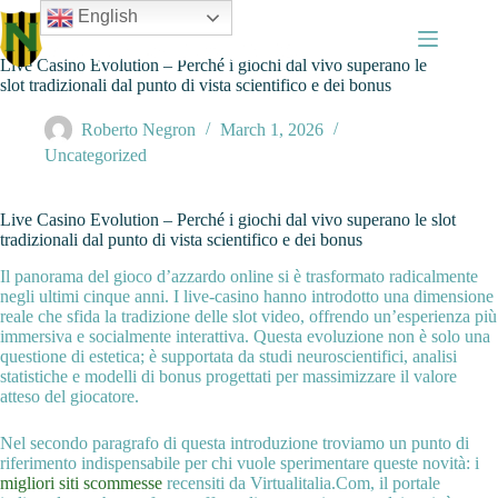
Skip
English
to
content
Live Casino Evolution – Perché i giochi dal vivo superano le
slot tradizionali dal punto di vista scientifico e dei bonus
Roberto Negron
March 1, 2026
Uncategorized
Live Casino Evolution – Perché i giochi dal vivo superano le slot
tradizionali dal punto di vista scientifico e dei bonus
Il panorama del gioco d’azzardo online si è trasformato radicalmente
negli ultimi cinque anni. I live‑casino hanno introdotto una dimensione
reale che sfida la tradizione delle slot video, offrendo un’esperienza più
immersiva e socialmente interattiva. Questa evoluzione non è solo una
questione di estetica; è supportata da studi neuroscientifici, analisi
statistiche e modelli di bonus progettati per massimizzare il valore
atteso del giocatore.
Nel secondo paragrafo di questa introduzione troviamo un punto di
riferimento indispensabile per chi vuole sperimentare queste novità: i
migliori siti scommesse
recensiti da Virtualitalia.Com, il portale