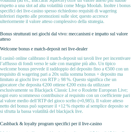
volatilità (ad es., Baccarat Squeeze) offre un valore atteso più stabile
rispetto a una slot ad alta volatilità come Mega Moolah. Inoltre i bonus
specifici dei live‑casino spesso richiedono requisiti di wagering
inferiori rispetto alle promozioni sulle slot; questo accresce
ulteriormente il valore atteso complessivo della strategia.
Bonus strutturati nei giochi dal vivo: meccanismi e impatto sul valore
atteso
Welcome bonus e match‑deposit nei live‑dealer
I casinò online calibrano il match‑deposit sui tavoli live per incentivare
l’afflusso di fondi verso le sale con margine più alto. Un tipico
welcome bonus prevede il raddoppio del deposito fino a €500 con un
requisito di wagering pari a 20x sulla somma bonus + deposito ma
limitato ai giochi live con RTP ≥ 98 %. Questo significa che un
giocatore che deposita €200 ottiene €200 extra da utilizzare
esclusivamente su Blackjack Classic Live o Roulette European Live;
ogni euro scommesso contribuisce al requisito con un coefficiente pari
al valore medio dell’RTP del gioco scelto (≈0,985). Il valore atteso
netto del bonus può superare il +12 % rispetto al semplice deposito se
si sfrutta la bassa volatilità del blackjack live.
Cashback & loyalty program specifici per il live‑casino