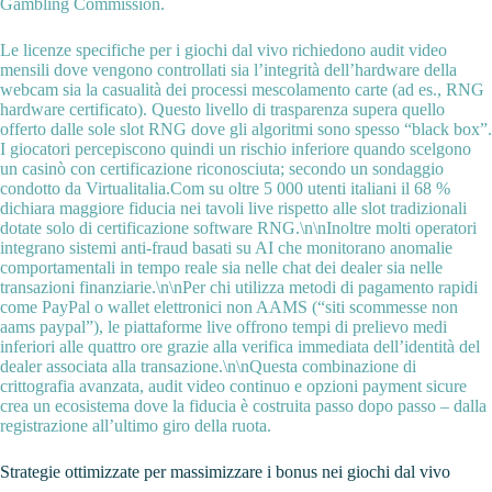
Gambling Commission.
Le licenze specifiche per i giochi dal vivo richiedono audit video
mensili dove vengono controllati sia l’integrità dell’hardware della
webcam sia la casualità dei processi mescolamento carte (ad es., RNG
hardware certificato). Questo livello di trasparenza supera quello
offerto dalle sole slot RNG dove gli algoritmi sono spesso “black box”.
I giocatori percepiscono quindi un rischio inferiore quando scelgono
un casinò con certificazione riconosciuta; secondo un sondaggio
condotto da Virtualitalia.Com su oltre 5 000 utenti italiani il 68 %
dichiara maggiore fiducia nei tavoli live rispetto alle slot tradizionali
dotate solo di certificazione software RNG.\n\nInoltre molti operatori
integrano sistemi anti‑fraud basati su AI che monitorano anomalie
comportamentali in tempo reale sia nelle chat dei dealer sia nelle
transazioni finanziarie.\n\nPer chi utilizza metodi di pagamento rapidi
come PayPal o wallet elettronici non AAMS (“siti scommesse non
aams paypal”), le piattaforme live offrono tempi di prelievo medi
inferiori alle quattro ore grazie alla verifica immediata dell’identità del
dealer associata alla transazione.\n\nQuesta combinazione di
crittografia avanzata, audit video continuo e opzioni payment sicure
crea un ecosistema dove la fiducia è costruita passo dopo passo – dalla
registrazione all’ultimo giro della ruota.
Strategie ottimizzate per massimizzare i bonus nei giochi dal vivo