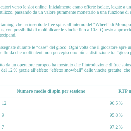
catori verso le slot online. Inizialmente erano offerte isolate, legate a
ro utilizzo, passando da un valore puramente monetario a una funzione d
 Gaming, che ha inserito le free spins all’interno del “Wheel” di Monop
us, con possibilità di moltiplicare le vincite fino a 10×. Questo approcc
tecipanti.
egnate durante le “case” del gioco. Ogni volta che il giocatore apre un
te fluida che molti utenti non percepiscono più la distinzione tra “gioco
to da un operatore europeo ha mostrato che l’introduzione di free spins
del 12 % grazie all’effetto “effetto snowball” delle vincite gratuite, ch
Numero medio di spin per sessione
RTP m
12
96,5 %
9
95,8 %
7
97,2 %