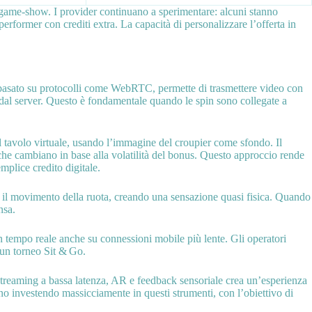
 game‑show. I provider continuano a sperimentare: alcuni stanno
rformer con crediti extra. La capacità di personalizzare l’offerta in
, basato su protocolli come WebRTC, permette di trasmettere video con
e dal server. Questo è fondamentale quando le spin sono collegate a
l tavolo virtuale, usando l’immagine del croupier come sfondo. Il
 che cambiano in base alla volatilità del bonus. Questo approccio rende
mplice credito digitale.
on il movimento della ruota, creando una sensazione quasi fisica. Quando
nsa.
in tempo reale anche su connessioni mobile più lente. Gli operatori
 un torneo Sit & Go.
 streaming a bassa latenza, AR e feedback sensoriale crea un’esperienza
nno investendo massicciamente in questi strumenti, con l’obiettivo di