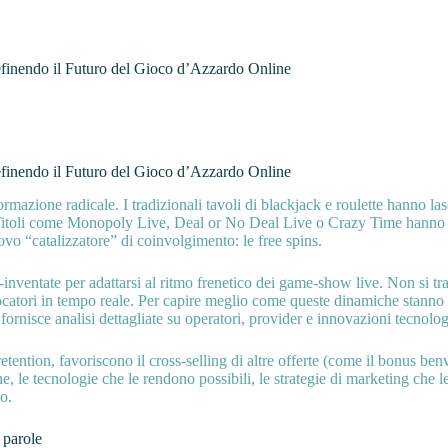
Insurance
Services
Real Estate Services
inendo il Futuro del Gioco d’Azzardo Online
inendo il Futuro del Gioco d’Azzardo Online
rmazione radicale. I tradizionali tavoli di blackjack e roulette hanno la
itoli come Monopoly Live, Deal or No Deal Live o Crazy Time hanno cat
ovo “catalizzatore” di coinvolgimento: le free spins.
re‑inventate per adattarsi al ritmo frenetico dei game‑show live. Non si 
giocatori in tempo reale. Per capire meglio come queste dinamiche stanno 
 fornisce analisi dettagliate su operatori, provider e innovazioni tecnolo
tention, favoriscono il cross‑selling di altre offerte (come il bonus ben
 le tecnologie che le rendono possibili, le strategie di marketing che le
o.
 parole