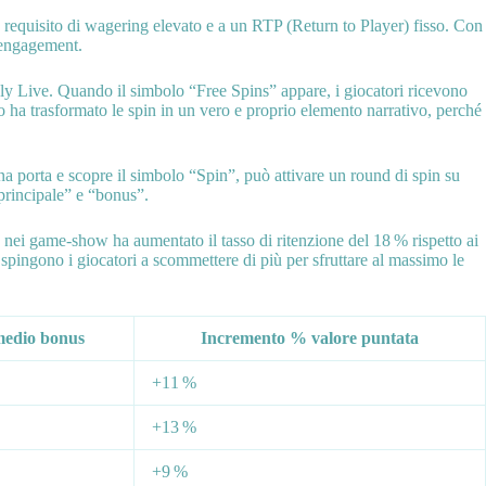
 un requisito di wagering elevato e a un RTP (Return to Player) fisso. Con
i engagement.
oly Live. Quando il simbolo “Free Spins” appare, i giocatori ricevono
io ha trasformato le spin in un vero e proprio elemento narrativo, perché
a porta e scopre il simbolo “Spin”, può attivare un round di spin su
 principale” e “bonus”.
 nei game‑show ha aumentato il tasso di ritenzione del 18 % rispetto ai
e spingono i giocatori a scommettere di più per sfruttare al massimo le
edio bonus
Incremento % valore puntata
+11 %
+13 %
+9 %