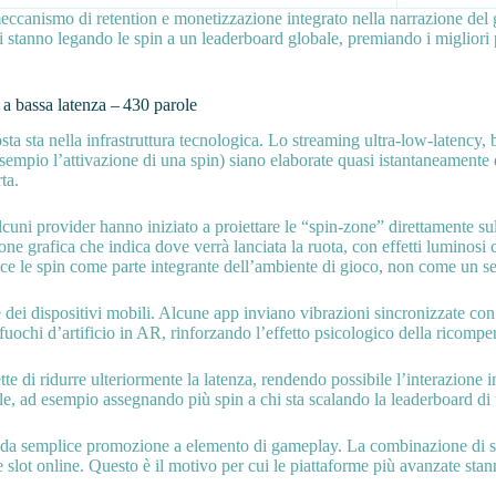
eccanismo di retention e monetizzazione integrato nella narrazione del
 stanno legando le spin a un leaderboard globale, premiando i migliori pe
g a bassa latenza – 430 parole
ta sta nella infrastruttura tecnologica. Lo streaming ultra‑low‑latency
d esempio l’attivazione di una spin) siano elaborate quasi istantaneament
ta.
cuni provider hanno iniziato a proiettare le “spin‑zone” direttamente su
one grafica che indica dove verrà lanciata la ruota, con effetti luminosi
isce le spin come parte integrante dell’ambiente di gioco, non come un se
le dei dispositivi mobili. Alcune app inviano vibrazioni sincronizzate c
 fuochi d’artificio in AR, rinforzando l’effetto psicologico della ricompe
e di ridurre ulteriormente la latenza, rendendo possibile l’interazione 
ale, ad esempio assegnando più spin a chi sta scalando la leaderboard di
spins da semplice promozione a elemento di gameplay. La combinazione di
e slot online. Questo è il motivo per cui le piattaforme più avanzate sta