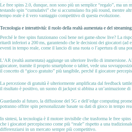
Le free spins 2.0, dunque, non sono più un semplice “regalo”, ma un m
testando spin “cumulativi” che si accumulano fra più round, mentre altri
tempo reale è il vero vantaggio competitivo di questa evoluzione.
Tecnologia e interattività: il ruolo della realtà aumentata e del streamin
Perché le free spins funzionano così bene nei game‑show live? La rispos
ritardi inferiori a 200 ms, garantendo che le decisioni dei giocatori (a
eventi in tempo reale, come il lancio di una ruota o l’apertura di una por
L’AR (realtà aumentata) aggiunge un ulteriore livello di immersione. Al
giocatore, tramite il proprio smartphone o tablet, vede una sovrapposizi
il concetto di “gioco gratuito” più tangibile, perché il giocatore percep
La percezione di gratuità è ulteriormente amplificata dal feedback tatti
il risultato è positivo, un suono di jackpot si abbina a un’animazione di
Guardando al futuro, la diffusione del 5G e dell’edge computing promett
potranno offrire spin personalizzate basate su dati di gioco in tempo re
In sintesi, la tecnologia è il motore invisibile che trasforma le free 
che i giocatori percepiscono come più “reale” rispetto a una tradizional
differenziarsi in un mercato sempre più competitivo.