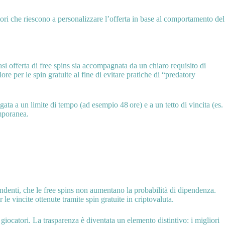
tori che riescono a personalizzare l’offerta in base al comportamento del
 offerta di free spins sia accompagnata da un chiaro requisito di
e per le spin gratuite al fine di evitare pratiche di “predatory
ata a un limite di tempo (ad esempio 48 ore) e a un tetto di vincita (es.
emporanea.
endenti, che le free spins non aumentano la probabilità di dipendenza.
e vincite ottenute tramite spin gratuite in criptovaluta.
ocatori. La trasparenza è diventata un elemento distintivo: i migliori