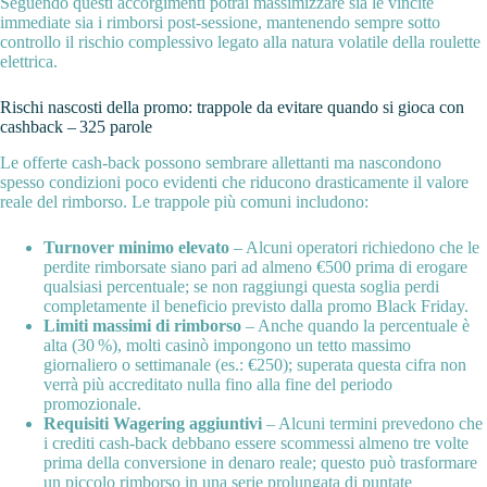
Seguendo questi accorgimenti potrai massimizzare sia le vincite
immediate sia i rimborsi post‑sessione, mantenendo sempre sotto
controllo il rischio complessivo legato alla natura volatile della roulette
elettrica.
Rischi nascosti della promo: trappole da evitare quando si gioca con
cashback – 325 parole
Le offerte cash‑back possono sembrare allettanti ma nascondono
spesso condizioni poco evidenti che riducono drasticamente il valore
reale del rimborso. Le trappole più comuni includono:
Turnover minimo elevato
– Alcuni operatori richiedono che le
perdite rimborsate siano pari ad almeno €500 prima di erogare
qualsiasi percentuale; se non raggiungi questa soglia perdi
completamente il beneficio previsto dalla promo Black Friday.
Limiti massimi di rimborso
– Anche quando la percentuale è
alta (30 %), molti casinò impongono un tetto massimo
giornaliero o settimanale (es.: €250); superata questa cifra non
verrà più accreditato nulla fino alla fine del periodo
promozionale.
Requisiti Wagering aggiuntivi
– Alcuni termini prevedono che
i crediti cash‑back debbano essere scommessi almeno tre volte
prima della conversione in denaro reale; questo può trasformare
un piccolo rimborso in una serie prolungata di puntate