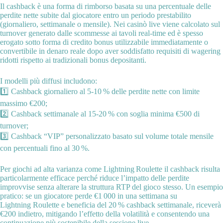
Il cashback è una forma di rimborso basata su una percentuale delle
perdite nette subite dal giocatore entro un periodo prestabilito
(giornaliero, settimanale o mensile). Nei casinò live viene calcolato sul
turnover generato dalle scommesse ai tavoli real‑time ed è spesso
erogato sotto forma di credito bonus utilizzabile immediatamente o
convertibile in denaro reale dopo aver soddisfatto requisiti di wagering
ridotti rispetto ai tradizionali bonus depositanti.
I modelli più diffusi includono:
1️⃣ Cashback giornaliero al 5‑10 % delle perdite nette con limite
massimo €200;
2️⃣ Cashback settimanale al 15‑20 % con soglia minima €500 di
turnover;
3️⃣ Cashback “VIP” personalizzato basato sul volume totale mensile
con percentuali fino al 30 %.
Per giochi ad alta varianza come Lightning Roulette il cashback risulta
particolarmente efficace perché riduce l’impatto delle perdite
improvvise senza alterare la struttura RTP del gioco stesso. Un esempio
pratico: se un giocatore perde €1 000 in una settimana su
Lightning Roulette e beneficia del 20 % cashback settimanale, riceverà
€200 indietro, mitigando l’effetto della volatilità e consentendo una
continuazione più sostenibile della sessione live.