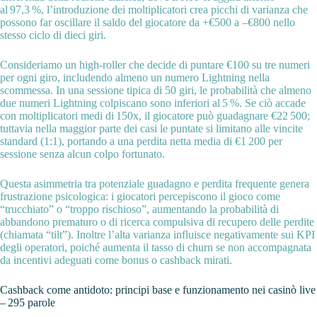
al 97,3 %, l’introduzione dei moltiplicatori crea picchi di varianza che
possono far oscillare il saldo del giocatore da +€500 a –€800 nello
stesso ciclo di dieci giri.
Consideriamo un high‑roller che decide di puntare €100 su tre numeri
per ogni giro, includendo almeno un numero Lightning nella
scommessa. In una sessione tipica di 50 giri, le probabilità che almeno
due numeri Lightning colpiscano sono inferiori al 5 %. Se ciò accade
con moltiplicatori medi di 150x, il giocatore può guadagnare €22 500;
tuttavia nella maggior parte dei casi le puntate si limitano alle vincite
standard (1:1), portando a una perdita netta media di €1 200 per
sessione senza alcun colpo fortunato.
Questa asimmetria tra potenziale guadagno e perdita frequente genera
frustrazione psicologica: i giocatori percepiscono il gioco come
“trucchiato” o “troppo rischioso”, aumentando la probabilità di
abbandono prematuro o di ricerca compulsiva di recupero delle perdite
(chiamata “tilt”). Inoltre l’alta varianza influisce negativamente sui KPI
degli operatori, poiché aumenta il tasso di churn se non accompagnata
da incentivi adeguati come bonus o cashback mirati.
Cashback come antidoto: principi base e funzionamento nei casinò live
– 295 parole