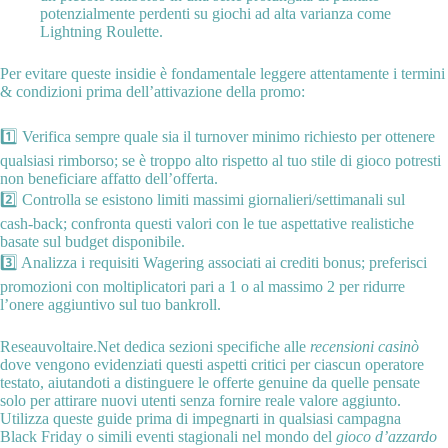
potenzialmente perdenti su giochi ad alta varianza come
Lightning Roulette.
Per evitare queste insidie è fondamentale leggere attentamente i termini
& condizioni prima dell’attivazione della promo:
1️⃣ Verifica sempre quale sia il turnover minimo richiesto per ottenere
qualsiasi rimborso; se è troppo alto rispetto al tuo stile di gioco potresti
non beneficiare affatto dell’offerta.
2️⃣ Controlla se esistono limiti massimi giornalieri/settimanali sul
cash‑back; confronta questi valori con le tue aspettative realistiche
basate sul budget disponibile.
3️⃣ Analizza i requisiti Wagering associati ai crediti bonus; preferisci
promozioni con moltiplicatori pari a 1 o al massimo 2 per ridurre
l’onere aggiuntivo sul tuo bankroll.
Reseauvoltaire.Net dedica sezioni specifiche alle
recensioni casinò
dove vengono evidenziati questi aspetti critici per ciascun operatore
testato, aiutandoti a distinguere le offerte genuine da quelle pensate
solo per attirare nuovi utenti senza fornire reale valore aggiunto.
Utilizza queste guide prima di impegnarti in qualsiasi campagna
Black Friday o simili eventi stagionali nel mondo del
gioco d’azzardo