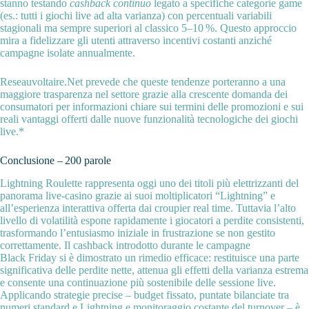
stanno testando
cashback continuo
legato a specifiche categorie game
(es.: tutti i giochi live ad alta varianza) con percentuali variabili
stagionali ma sempre superiori al classico 5–10 %. Questo approccio
mira a fidelizzare gli utenti attraverso incentivi costanti anziché
campagne isolate annualmente.
Reseauvoltaire.Net prevede che queste tendenze porteranno a una
maggiore trasparenza nel settore grazie alla crescente domanda dei
consumatori per informazioni chiare sui termini delle promozioni e sui
reali vantaggi offerti dalle nuove funzionalità tecnologiche dei giochi
live.*
Conclusione – 200 parole
Lightning Roulette rappresenta oggi uno dei titoli più elettrizzanti del
panorama live‑casino grazie ai suoi moltiplicatori “Lightning” e
all’esperienza interattiva offerta dai croupier real time. Tuttavia l’alto
livello di volatilità espone rapidamente i giocatori a perdite consistenti,
trasformando l’entusiasmo iniziale in frustrazione se non gestito
correttamente. Il cashback introdotto durante le campagne
Black Friday si è dimostrato un rimedio efficace: restituisce una parte
significativa delle perdite nette, attenua gli effetti della varianza estrema
e consente una continuazione più sostenibile delle sessione live.
Applicando strategie precise – budget fissato, puntate bilanciate tra
numeri standard e Lightning e monitoraggio costante del turnover – è