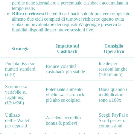
perdite nette giornaliere e percentuale cashback accumulata in
tempo reale.
Ritira o reinvesti
i crediti cashback solo dopo aver completato
almeno due cicli completi di turnover richiesto; questo evita
violazioni involontarie dei requisiti Wagering e preserva la
liquidità disponibile per nuove sessioni live.
Impatto sul
Consiglio
Strategia
Cashback
Operativo
Puntata fissa su
Ideale per
Riduce volatilità →
numeri standard
sessioni lunghe
cash‑back più stabile
(€10)
(>30 minuti)
Scommessa
Potenziale aumento
Usala quando i
variabile su
vincite → cash‑back
moltiplicatori
Lightning
più alto se colpisci
sono ≥100x
(€20‑€50)
Utilizzo
Scegli PayPal o
Accelera accredito
dell’e‑Wallet
Skrill per zero
bonus & prelievi
per depositi
commissioni