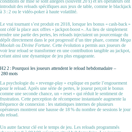
conditions de mise se sont allégées (souvent 20 x) et les opérateurs ont
introduit des reloads spécifiques aux jeux de table, comme le blackjack
à 3 : 2 ou le vidéo‑poker à haute volatilité.
Le vrai tournant s’est produit en 2018, lorsque les bonus « cash‑back »
ont cédé la place aux offres « jackpot‑boost ». Au lieu de simplement
rendre une partie des pertes, les reloads injectaient un pourcentage du
dépôt directement dans le pot progressif d’un titre phare, comme
Mega
Moolah
ou
Divine Fortune
. Cette évolution a permis aux joueurs de
voir leur reload se transformer en une contribution tangible au jackpot,
créant ainsi une dynamique de jeu plus engageante.
H2 2 : Pourquoi les joueurs attendent le reload hebdomadaire –
280 mots
La psychologie du « revenge‑play » explique en partie l’engouement
pour le reload. Après une série de pertes, le joueur perçoit le bonus
comme une seconde chance, un « reset » qui réduit le sentiment de
frustration. Cette perception de récompense instantanée augmente la
fréquence de connexion : les statistiques internes de plusieurs
opérateurs montrent une hausse de 18 % du nombre de sessions le jour
du reload.
Un autre facteur clé est le temps de jeu. Les reloads programmés