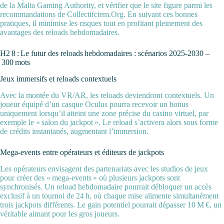
de la Malta Gaming Authority, et vérifier que le site figure parmi les
recommandations de Collectifciem.Org. En suivant ces bonnes
pratiques, il minimise les risques tout en profitant pleinement des
avantages des reloads hebdomadaires.
H2 8 : Le futur des reloads hebdomadaires : scénarios 2025‑2030 –
300 mots
Jeux immersifs et reloads contextuels
Avec la montée du VR/AR, les reloads deviendront contextuels. Un
joueur équipé d’un casque Oculus pourra recevoir un bonus
uniquement lorsqu’il atteint une zone précise du casino virtuel, par
exemple le « salon du jackpot ». Le reload s’activera alors sous forme
de crédits instantanés, augmentant l’immersion.
Mega‑events entre opérateurs et éditeurs de jackpots
Les opérateurs envisagent des partenariats avec les studios de jeux
pour créer des « mega‑events » où plusieurs jackpots sont
synchronisés. Un reload hebdomadaire pourrait débloquer un accès
exclusif à un tournoi de 24 h, où chaque mise alimente simultanément
trois jackpots différents. Le gain potentiel pourrait dépasser 10 M €, un
véritable aimant pour les gros joueurs.