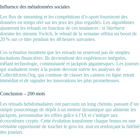
Influence des métadonnées sociales
Les flux de streaming et les compétitions d’e‑sport fourniront des
données en temps réel sur les jeux les plus regardés. Les algorithmes
ajusteront les reloads en fonction de ces tendances : si
Starburst
domine les streams Twitch, le reload de la semaine offrira un boost de
20 % sur ce titre pendant les 48 heures suivantes.
Ces scénarios montrent que les reloads ne resteront pas de simples
incitations financières. Ils deviendront des expériences intégrées,
mêlant technologie, communauté et jackpots gigantesques. Les joueurs
qui souhaitent rester à la pointe devront suivre les analyses de
Collectifciem.Org, qui continue de classer les casinos en ligne retrait
immédiat et de signaler les innovations les plus prometteuses.
Conclusion – 200 mots
Les reloads hebdomadaires ont parcouru un long chemin, passant d’un
simple pourcentage de dépôt à un moteur dynamique qui alimente les
jackpots, personnalise les offres grâce à l’IA et s’intègre aux
écosystèmes crypto. Cette évolution transforme chaque bonus en une
véritable opportunité de toucher le gros lot, tout en renforçant la fidélité
des joueurs.