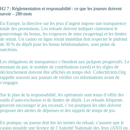
H2 7 : Réglementation et responsabilité : ce que les joueurs doivent
savoir – 280 mots
En Europe, la directive sur les jeux d’argent impose une transparence
totale des promotions. Les reloads doivent indiquer clairement le
pourcentage du bonus, les exigences de mise (wagering) et les limites
de retrait. Un casino en ligne retrait immédiat doit respecter le plafond
de 30 % du dépôt pour les bonus hebdomadaires, sous peine de
sanctions.
Les obligations de transparence s’étendent aux jackpots progressifs. Le
montant du pot, le nombre de contributions (seed) et les règles de
déclenchement doivent être affichés en temps réel. Collectifciem.Org
rappelle souvent aux joueurs de vérifier ces informations avant de
s’engager.
Sur le plan de la responsabilité, les opérateurs sont tenus d’offrir des
outils d’auto‑exclusion et de limites de dépôt. Les reloads fréquents
peuvent encourager le jeu excessif, c’est pourquoi les sites doivent
proposer des alertes de dépenses et des rappels de temps de jeu.
En pratique, un joueur doit lire les termes du reload, s’assurer que le
casino possède une licence de l’Autorité Nationale des Jeux (ANJ) ou