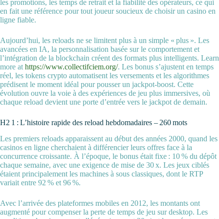
les promotions, les temps de retrait et la fiabilité des opérateurs, ce qui
en fait une référence pour tout joueur soucieux de choisir un casino en
ligne fiable.
Aujourd’hui, les reloads ne se limitent plus à un simple « plus ». Les
avancées en IA, la personnalisation basée sur le comportement et
l’intégration de la blockchain créent des formats plus intelligents. Learn
more at
https://www.collectifciem.org/
. Les bonus s’ajustent en temps
réel, les tokens crypto automatisent les versements et les algorithmes
prédisent le moment idéal pour pousser un jackpot‑boost. Cette
évolution ouvre la voie à des expériences de jeu plus immersives, où
chaque reload devient une porte d’entrée vers le jackpot de demain.
H2 1 : L’histoire rapide des reload hebdomadaires – 260 mots
Les premiers reloads apparaissent au début des années 2000, quand les
casinos en ligne cherchaient à différencier leurs offres face à la
concurrence croissante. À l’époque, le bonus était fixe : 10 % du dépôt
chaque semaine, avec une exigence de mise de 30 x. Les jeux ciblés
étaient principalement les machines à sous classiques, dont le RTP
variait entre 92 % et 96 %.
Avec l’arrivée des plateformes mobiles en 2012, les montants ont
augmenté pour compenser la perte de temps de jeu sur desktop. Les