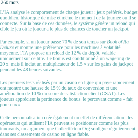
260 mots
L’IA analyse le comportement de chaque joueur : jeux préférés, budget
quotidien, historique de mise et même le moment de la journée où il se
connecte. Sur la base de ces données, le système génère un reload qui
cible le jeu où le joueur a le plus de chances de toucher un jackpot.
Par exemple, si un joueur passe 70 % de son temps sur
Book of Ra
Deluxe
et montre une préférence pour les machines à volatilité
moyenne, l’IA propose un reload de 12 % du dépôt, valable
uniquement sur ce titre. Le bonus est conditionné à un wagering de
20 x, mais il inclut un multiplicateur de 1,5 × sur les gains du jackpot
pendant les 48 heures suivantes.
Les premiers tests réalisés par un casino en ligne qui paye rapidement
ont montré une hausse de 15 % du taux de conversion et une
amélioration de 10 % du score de satisfaction client (CSAT). Les
joueurs apprécient la pertinence du bonus, le percevant comme « fait
pour eux ».
Cette personnalisation crée également un effet de différenciation : les
opérateurs qui utilisent l’IA peuvent se positionner comme les plus
innovants, un argument que Collectifciem.Org souligne régulièrement
dans ses classements de casino en ligne fiable.