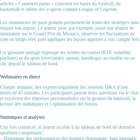
articles « Comment parier » couvrent les bases du football, du
basketball et même des e‑sports comme League of Legends.
Les simulateurs de paris gratuits permettent de tester des stratégies sans
risquer son argent. Le joueur peut, par exemple, jouer une séance de
simulation sur le Grand Prix de Monaco, observer les fluctuations de
cote en temps réel, puis appliquer les leçons apprises à son compte réel.
Un glossaire partagé regroupe les termes du casino (RTP, volatilité,
paylines) et du sport (over/under, spread, handicap), accessible en un
clic depuis le tableau de bord.
Webinaires en direct
Chaque semaine, des experts organisent des sessions Q&A d’une
durée de 45 minutes. Les participants posent leurs questions via le chat
et reçoivent des réponses personnalisées sur la gestion du bankroll, la
lecture des statistiques et l’optimisation des bonus.
Statistiques et analyses
Une fois connecté, le joueur accède à un tableau de bord de données
sportives comprenant :
– Historique des performances des équipes (formulaire, buts marqués,