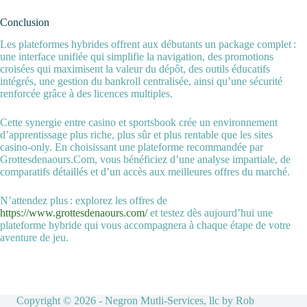
Conclusion
Les plateformes hybrides offrent aux débutants un package complet :
une interface unifiée qui simplifie la navigation, des promotions
croisées qui maximisent la valeur du dépôt, des outils éducatifs
intégrés, une gestion du bankroll centralisée, ainsi qu’une sécurité
renforcée grâce à des licences multiples.
Cette synergie entre casino et sportsbook crée un environnement
d’apprentissage plus riche, plus sûr et plus rentable que les sites
casino‑only. En choisissant une plateforme recommandée par
Grottesdenaours.Com, vous bénéficiez d’une analyse impartiale, de
comparatifs détaillés et d’un accès aux meilleures offres du marché.
N’attendez plus : explorez les offres de
https://www.grottesdenaours.com/
et testez dès aujourd’hui une
plateforme hybride qui vous accompagnera à chaque étape de votre
aventure de jeu.
Copyright © 2026 - Negron Mutli-Services, llc by Rob