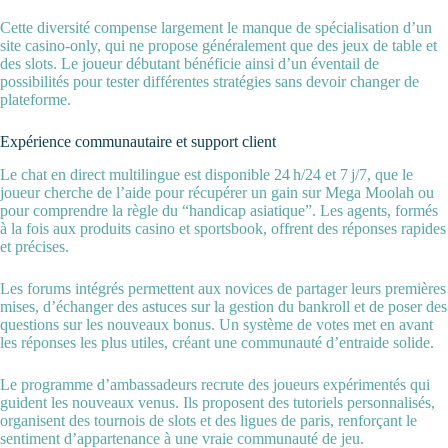
Cette diversité compense largement le manque de spécialisation d’un
site casino‑only, qui ne propose généralement que des jeux de table et
des slots. Le joueur débutant bénéficie ainsi d’un éventail de
possibilités pour tester différentes stratégies sans devoir changer de
plateforme.
Expérience communautaire et support client
Le chat en direct multilingue est disponible 24 h/24 et 7 j/7, que le
joueur cherche de l’aide pour récupérer un gain sur Mega Moolah ou
pour comprendre la règle du “handicap asiatique”. Les agents, formés
à la fois aux produits casino et sportsbook, offrent des réponses rapides
et précises.
Les forums intégrés permettent aux novices de partager leurs premières
mises, d’échanger des astuces sur la gestion du bankroll et de poser des
questions sur les nouveaux bonus. Un système de votes met en avant
les réponses les plus utiles, créant une communauté d’entraide solide.
Le programme d’ambassadeurs recrute des joueurs expérimentés qui
guident les nouveaux venus. Ils proposent des tutoriels personnalisés,
organisent des tournois de slots et des ligues de paris, renforçant le
sentiment d’appartenance à une vraie communauté de jeu.