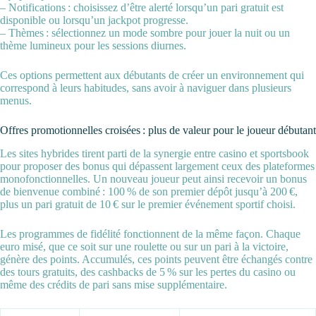
– Notifications : choisissez d’être alerté lorsqu’un pari gratuit est
disponible ou lorsqu’un jackpot progresse.
– Thèmes : sélectionnez un mode sombre pour jouer la nuit ou un
thème lumineux pour les sessions diurnes.
Ces options permettent aux débutants de créer un environnement qui
correspond à leurs habitudes, sans avoir à naviguer dans plusieurs
menus.
Offres promotionnelles croisées : plus de valeur pour le joueur débutant
Les sites hybrides tirent parti de la synergie entre casino et sportsbook
pour proposer des bonus qui dépassent largement ceux des plateformes
monofonctionnelles. Un nouveau joueur peut ainsi recevoir un bonus
de bienvenue combiné : 100 % de son premier dépôt jusqu’à 200 €,
plus un pari gratuit de 10 € sur le premier événement sportif choisi.
Les programmes de fidélité fonctionnent de la même façon. Chaque
euro misé, que ce soit sur une roulette ou sur un pari à la victoire,
génère des points. Accumulés, ces points peuvent être échangés contre
des tours gratuits, des cashbacks de 5 % sur les pertes du casino ou
même des crédits de pari sans mise supplémentaire.