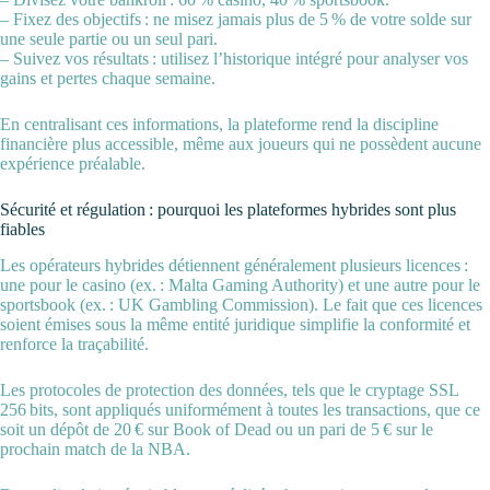
– Fixez des objectifs : ne misez jamais plus de 5 % de votre solde sur
une seule partie ou un seul pari.
– Suivez vos résultats : utilisez l’historique intégré pour analyser vos
gains et pertes chaque semaine.
En centralisant ces informations, la plateforme rend la discipline
financière plus accessible, même aux joueurs qui ne possèdent aucune
expérience préalable.
Sécurité et régulation : pourquoi les plateformes hybrides sont plus
fiables
Les opérateurs hybrides détiennent généralement plusieurs licences :
une pour le casino (ex. : Malta Gaming Authority) et une autre pour le
sportsbook (ex. : UK Gambling Commission). Le fait que ces licences
soient émises sous la même entité juridique simplifie la conformité et
renforce la traçabilité.
Les protocoles de protection des données, tels que le cryptage SSL
256 bits, sont appliqués uniformément à toutes les transactions, que ce
soit un dépôt de 20 € sur Book of Dead ou un pari de 5 € sur le
prochain match de la NBA.