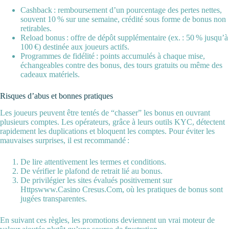
Cashback : remboursement d’un pourcentage des pertes nettes,
souvent 10 % sur une semaine, crédité sous forme de bonus non
retirables.
Reload bonus : offre de dépôt supplémentaire (ex. : 50 % jusqu’à
100 €) destinée aux joueurs actifs.
Programmes de fidélité : points accumulés à chaque mise,
échangeables contre des bonus, des tours gratuits ou même des
cadeaux matériels.
Risques d’abus et bonnes pratiques
Les joueurs peuvent être tentés de “chasser” les bonus en ouvrant
plusieurs comptes. Les opérateurs, grâce à leurs outils KYC, détectent
rapidement les duplications et bloquent les comptes. Pour éviter les
mauvaises surprises, il est recommandé :
De lire attentivement les termes et conditions.
De vérifier le plafond de retrait lié au bonus.
De privilégier les sites évalués positivement sur
Httpswww.Casino Cresus.Com, où les pratiques de bonus sont
jugées transparentes.
En suivant ces règles, les promotions deviennent un vrai moteur de