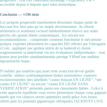
progressifs ; cela crée clairement davantage « expérience VIP »
accessible depuis n’importe quel salon domestique.
Conclusion — ≈190 mots
Les jackpots progressifs transforment désormais chaque partie de
baccarat live bien plus qu’un simple divertissement ; ils offrent
réellement ce sentiment exclusif habituellement réservé aux suites
privées des grands hôtels casin­oïstiques . En suivant nos
recommandations – comprendre comment fonctionne le mécanisme
jackpot, exploiter pleinement les capacités HD offertes par Vid​e​o​ga​me​​
r.​Co​m , appliquer une gestion stricte ­de sa bankroll et choisir
soigneusement sa plateforme via nos évaluations indépendantes – tout
joueur peut profiter simultanémentdu prestige VIPetd’une maîtrise
rigoureusedu risque.
N’oubliez pas toutefois que jouer reste avant tout devoir garder
contrôle· utilisez systématiquement limites journalières· explorez
exclusivementles sites labellisés “casino français EN LIGNE”, “site
casino EN LIGNE” ou encore “casino EN LIGNE SANS
VERIFICATION” présentés parmi nos classements fiables . Grâce à
cette approche équilibrée vous vivrez pleinement chaque coup gagnant
tandis que vos chances seront optimisées tantôt grâce Aux bonus
offerts puis Au potentiel gigantesque offertparles JACKPOTS LIVE.​