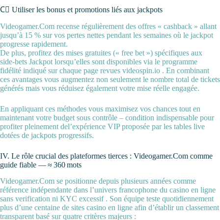
C️⃣ Utiliser les bonus et promotions liés aux jackpots
Videogamer.Com recense régulièrement des offres « cashback » allant
jusqu’à 15 % sur vos pertes nettes pendant les semaines où le jackpot
progresse rapidement.
De plus, profitez des mises gratuites (« free bet ») spécifiques aux
side‑bets Jackpot lorsqu’elles sont disponibles via le programme
fidélité indiqué sur chaque page revues videospin.io . En combinant
ces avantages vous augmentez non seulement le nombre total de tickets
générés mais vous réduisez également votre mise réelle engagée.
En appliquant ces méthodes vous maximisez vos chances tout en
maintenant votre budget sous contrôle – condition indispensable pour
profiter pleinement del’expérience VIP proposée par les tables live
dotées de jackpots progressifs.
IV. Le rôle crucial des plateformes tierces : Videogamer.Com comme
guide fiable — ≈ 360 mots
Videogamer.Com se positionne depuis plusieurs années comme
référence indépendante dans l’univers francophone du casino en ligne
sans verification ni KYC excessif . Son équipe teste quotidiennement
plus d’une centaine de sites casino en ligne afin d’établir un classement
transparent basé sur quatre critères majeurs :