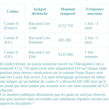
Jackpot
Montant
Fréquence
Casino
déclenché
remporté
moyenne
Casino X
Baccarat Live
1 fois / 3
€132 750
(France)
Gold
mois
Casino Y
Baccarat Live
1 fois / 2
€85 200
(EU)
Premium
mois
Casino Z
Baccarat Live
1 fois /
€210 400
(UK)
Elite
semestre
En juillet dernier, un joueur anonyme inscrit via Videogamer.Com a
remporté €132 750 après avoir misé uniquement €10 sur chaque main
pendant deux heures consécutives sur la variante Punto Banco avec
side‑bet Lucky Pair activé. Un autre témoignage provenant du même
site indique qu’un habitué du casino Y a décroché €85 200 alors qu’il
ne jouait que deux parties par semaine avec une mise maximale de €25
chacune.
Ces données publiques démontrent que les gains ne sont pas réservés
aux gros parieurs mais accessibles aux utilisateurs réguliers suivant une
approche disciplinée.*