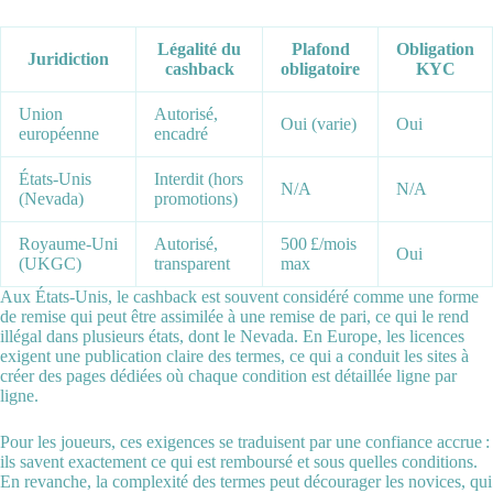
Légalité du
Plafond
Obligation
Juridiction
cashback
obligatoire
KYC
Union
Autorisé,
Oui (varie)
Oui
européenne
encadré
États‑Unis
Interdit (hors
N/A
N/A
(Nevada)
promotions)
Royaume‑Uni
Autorisé,
500 £/mois
Oui
(UKGC)
transparent
max
Aux États‑Unis, le cashback est souvent considéré comme une forme
de remise qui peut être assimilée à une remise de pari, ce qui le rend
illégal dans plusieurs états, dont le Nevada. En Europe, les licences
exigent une publication claire des termes, ce qui a conduit les sites à
créer des pages dédiées où chaque condition est détaillée ligne par
ligne.
Pour les joueurs, ces exigences se traduisent par une confiance accrue :
ils savent exactement ce qui est remboursé et sous quelles conditions.
En revanche, la complexité des termes peut décourager les novices, qui