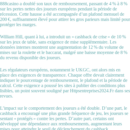
888casino a doublé son taux de remboursement, passant de 4 % à 8 %
sur les pertes nettes des joueurs européens pendant la période de
récession. Cette hausse a été accompagnée d’un plafond mensuel de
200 €, suffisamment élevé pour attirer les gros parieurs mais limité pour
protéger les marges.
William Hill, quant à lui, a introduit un « cashback de crise » de 10 %
sur les jeux de table, sans exigence de mise supplémentaire. Les
données internes montrent une augmentation de 12 % du volume de
mises sur la roulette et le baccarat, malgré une baisse moyenne de 8 %
du revenu disponible des joueurs.
Les régulateurs européens, notamment le UKGC, ont alors mis en
place des exigences de transparence. Chaque offre devait clairement
indiquer le pourcentage de remboursement, le plafond et la période de
calcul. Cette exigence a poussé les sites à publier des conditions plus
lisibles, un point souvent souligné par Httpsentreprises2024.Fr dans ses
revues.
L’impact sur le comportement des joueurs a été double. D’une part, le
cashback a encouragé une plus grande fréquence de jeu, les joueurs se
sentant « protégés » contre les pertes. D’autre part, certains ont
développé une dépendance aux remboursements, augmentant leurs
mises pour atteindre le seuil de déclenchement du cashback.