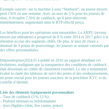
Exemple concret : sur la machine à sous “Starburst”, un joueur moyen
perd 150 € en une semaine. Avec un taux de 5 % pour les joueurs de
slots, il récupère 7,50 € de cashback, qu’il peut réinvestir
immédiatement, augmentant ainsi le RTP effectif perçu.
Les bénéfices pour les opérateurs sont mesurables. Le ARPU (revenu
moyen par utilisateur) a progressé de 8 % entre 2014 et 2017 grâce à la
rétention accrue des segments ciblés. De plus, le taux de churn a
diminué de 3 points de pourcentage, les joueurs se sentant valorisés par
des offres personnalisées.
Httpsentreprises2024.Fr a publié en 2016 un rapport détaillant ces
évolutions, soulignant que la transparence des conditions de cashback
était désormais un critère de classement essentiel. Le site a notamment
évalué la clarté des tableaux de suivi des pertes et des remboursements,
un point crucial pour les joueurs soucieux de la procédure KYC et du
contrôle d’identité.
Liste des éléments typiquement personnalisés
– Taux de cashback (3 %‑12 %)
– Plafond mensuel ou hebdomadaire
– Jeux éligibles (slots, live casino, poker)