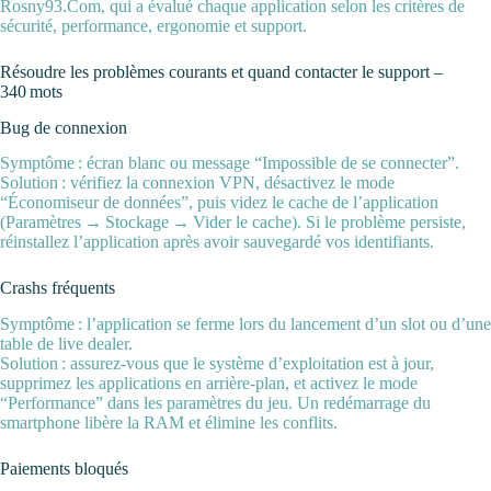
Rosny93.Com, qui a évalué chaque application selon les critères de
sécurité, performance, ergonomie et support.
Résoudre les problèmes courants et quand contacter le support –
340 mots
Bug de connexion
Symptôme : écran blanc ou message “Impossible de se connecter”.
Solution : vérifiez la connexion VPN, désactivez le mode
“Économiseur de données”, puis videz le cache de l’application
(Paramètres → Stockage → Vider le cache). Si le problème persiste,
réinstallez l’application après avoir sauvegardé vos identifiants.
Crashs fréquents
Symptôme : l’application se ferme lors du lancement d’un slot ou d’une
table de live dealer.
Solution : assurez‑vous que le système d’exploitation est à jour,
supprimez les applications en arrière‑plan, et activez le mode
“Performance” dans les paramètres du jeu. Un redémarrage du
smartphone libère la RAM et élimine les conflits.
Paiements bloqués