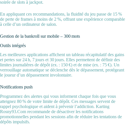
soirée de slots à jackpot.
En appliquant ces recommandations, la fluidité du jeu passe de 15 %
de perte de frames à moins de 2 %, offrant une expérience comparable
à celle d’un ordinateur de salon.
Gestion de la bankroll sur mobile – 300 mots
Outils intégrés
Les meilleures applications affichent un tableau récapitulatif des gains
et pertes sur 24 h, 7 jours et 30 jours. Elles permettent de définir des
limites journalières de dépôt (ex. : 150 €) et de mise (ex. : 75 €). Un
verrouillage automatique se déclenche dès le dépassement, protégeant
le joueur d’un dépassement involontaire.
Notifications push
Programmez des alertes qui vous informent chaque fois que vous
atteignez 80 % de votre limite de dépôt. Ces messages servent de
rappel psychologique et aident à prévenir l’addiction. Karting
Rosny93.Com recommande de désactiver les notifications
promotionnelles pendant les sessions afin de réduire les tentations de
dépôts impulsifs.