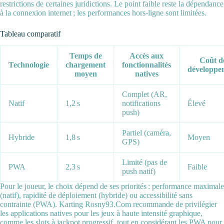
restrictions de certaines juridictions. Le point faible reste la dépendance
à la connexion internet ; les performances hors‑ligne sont limitées.
Tableau comparatif
Temps de
Accès aux
Coût d
Technologie
chargement
fonctionnalités
développe
moyen
natives
Complet (AR,
Natif
1,2 s
notifications
Élevé
push)
Partiel (caméra,
Hybride
1,8 s
Moyen
GPS)
Limité (pas de
PWA
2,3 s
Faible
push natif)
Pour le joueur, le choix dépend de ses priorités : performance maximale
(natif), rapidité de déploiement (hybride) ou accessibilité sans
contrainte (PWA). Karting Rosny93.Com recommande de privilégier
les applications natives pour les jeux à haute intensité graphique,
comme les slots à jackpot progressif, tout en considérant les PWA pour