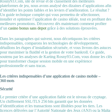
Rosny93.Com, site de revue et de classement des meilleures
plateformes de jeu, nous avons analysé des dizaines d’applications afin
d’identifier les points faibles et les leviers d’amélioration. Le résultat ?
Un guide technique complet qui vous permettra de sélectionner,
installer et optimiser l’application de casino idéale, tout en profitant des
meilleures promotions. Découvrez dès maintenant comment profiter
d’un
casino bonus sans depot
grâce à des solutions éprouvées.
Dans les paragraphes qui suivent, nous décortiquons les critères
indispensables, comparons les technologies de développement,
détaillons les étapes d’installation sécurisée, et vous livrons des astuces
pour maximiser la fluidité et la gestion de votre bankroll. Ce guide,
soutenu par les analyses de Karting Rosny93.Com, vous donne les clés
pour transformer chaque session mobile en une expérience
professionnelle et sans tracas.
Les critères indispensables d’une application de casino mobile –
360 mots
Sécurité
Le premier critère d’une application fiable est le niveau de cryptage.
Un chiffrement SSL/TLS 256 bits garantit que les données
d’identification et les transactions sont illisibles pour les tiers. Les
licences délivrées par l’Autorité Nationale des Jeux (ANJ) ou la Malta