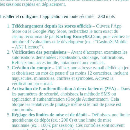
les sessions rapides en déplacement.
Installer et configurer l’application en toute sécurité – 280 mots
Téléchargement depuis les stores officiels
– Ouvrez l’App
Store ou le Google Play Store, recherchez le nom exact du
casino recommandé par
Karting Rosny93.Com
, puis vérifiez le
nombre d’évaluations et le développeur (ex. : “CasinoX Mobile
– ANJ Licence”).
Vérification des permissions
– Avant d’accepter, examinez les
autorisations demandées : localisation, stockage, notifications.
Refusez tout accès inutile, notamment aux contacts.
Création du compte
– Utilisez une adresse e‑mail dédiée au jeu
et choisissez un mot de passe d’au moins 12 caractères, incluant
majuscules, minuscules, chiffres et symboles. Activez la
vérification par e‑mail.
Activation de l’authentification à deux facteurs (2FA)
– Dans
les paramètres de sécurité, choisissez la méthode SMS ou
application d’authentification (Google Authenticator). Cela
bloque les tentatives de piratage même si le mot de passe est
compromis.
Réglage des limites de mise et de dépôt
– Définissez une limite
quotidienne de dépôt (ex. : 200 €) et une limite de mise
maximale (ex. : 100 € par session). Ces contrôles sont souvent