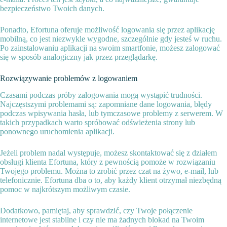
bezpieczeństwo Twoich danych.
Ponadto, Efortuna oferuje możliwość logowania się przez aplikację
mobilną, co jest niezwykle wygodne, szczególnie gdy jesteś w ruchu.
Po zainstalowaniu aplikacji na swoim smartfonie, możesz zalogować
się w sposób analogiczny jak przez przeglądarkę.
Rozwiązywanie problemów z logowaniem
Czasami podczas próby zalogowania mogą wystąpić trudności.
Najczęstszymi problemami są: zapomniane dane logowania, błędy
podczas wpisywania hasła, lub tymczasowe problemy z serwerem. W
takich przypadkach warto spróbować odświeżenia strony lub
ponownego uruchomienia aplikacji.
Jeżeli problem nadal występuje, możesz skontaktować się z działem
obsługi klienta Efortuna, który z pewnością pomoże w rozwiązaniu
Twojego problemu. Można to zrobić przez czat na żywo, e-mail, lub
telefonicznie. Efortuna dba o to, aby każdy klient otrzymał niezbędną
pomoc w najkrótszym możliwym czasie.
Dodatkowo, pamiętaj, aby sprawdzić, czy Twoje połączenie
internetowe jest stabilne i czy nie ma żadnych blokad na Twoim