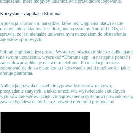
urządzeniu, które mogłyby uniemożliwić prawidłowe logowanie.
Korzystanie z aplikacji Efortuna
Aplikacja Efortuna to narzędzie, które bez wątpienia ułatwi każde
obstawianie zakładów. Jest dostępna na systemy Android i iOS, co
sprawia, że jest niemalże uniwersalnym narzędziem do obstawiania
zakładów sportowych.
Pobranie aplikacji jest proste. Wystarczy odwiedzić sklep z aplikacjami
na swoim urządzeniu, wyszukać “Efortuna app”, a następnie pobrać i
zainstalować aplikację na swoim telefonie. Po instalacji, możesz
zalogować się do swojego konta i korzystać z pełni możliwości, jakie
oferuje platforma.
Aplikacja pozwala na szybkie typowanie meczów na żywo,
przeglądanie statystyk, a także umożliwia wyświetlanie aktualnych
wyników zakładów. Dzięki zintegrowanemu systemowi powiadomień,
zawsze będziesz na bieżąco z nowymi ofertami i promocjami.