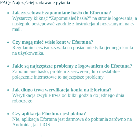
FAQ: Najczęściej zadawane pytania
Jak zresetować zapomniane hasło do Efortuna?
Wystarczy kliknąć “Zapomniałeś hasła?” na stronie logowania, a
następnie postępować zgodnie z instrukcjami przesłanymi na e-
mail.
Czy mogę mieć wiele kont w Efortuna?
Regulamin serwisu zezwala na posiadanie tylko jednego konta
na użytkownika.
Jakie są najczęstsze problemy z logowaniem do Efortuna?
Zapomniane hasło, problem z serwerem, lub niestabilne
połączenie internetowe to najczęstsze problemy.
Jak długo trwa weryfikacja konta na Efortuna?
Weryfikacja zwykle trwa od kilku godzin do jednego dnia
roboczego.
Czy aplikacja Efortuna jest płatna?
Nie, aplikacja Efortuna jest darmowa do pobrania zarówno na
Androida, jak i iOS.