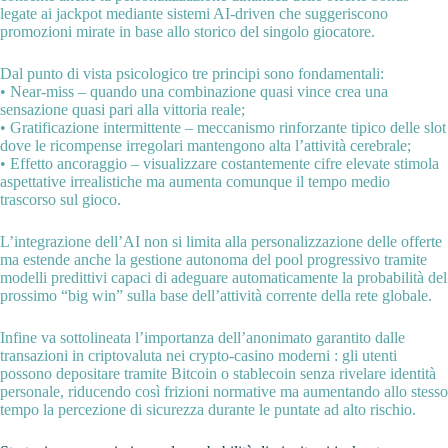
legate ai jack­pot mediante sistemi AI‑driven che suggeriscono
promozioni mirate in base allo storico del singolo giocatore.
Dal punto di vista psicologico tre principi sono fondamentali:
• Near‑miss – quando una combinazione quasi vince crea una
sensazione quasi pari alla vittoria reale;
• Gratificazione intermittente – meccanismo rinforzante tipico delle slot
dove le ricompense irregolari mantengono alta l’attività cerebrale;
• Effetto ancoraggio – visualizzare costantemente cifre elevate stimola
aspettative irrealistiche ma aumenta comunque il tempo medio
trascorso sul gioco.
L’integrazione dell’AI non si limita alla personalizzazione delle offerte
ma estende anche la gestione autonoma del pool progressivo tramite
modelli predittivi capaci di adeguare automaticamente la probabilità del
prossimo “big win” sulla base dell’attività corrente della rete globale.
Infine va sottolineata l’importanza dell’anonimato garantito dalle
transazioni in criptovaluta nei crypto‑casino moderni : gli utenti
possono depositare tramite Bitcoin o stablecoin senza rivelare identità
personale, riducendo così frizioni normative ma aumentando allo stesso
tempo la percezione di sicurezza durante le puntate ad alto rischio.