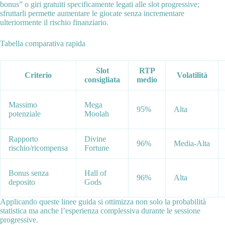
bonus” o giri gratuiti specificamente legati alle slot progressive;
sfruttarli permette aumentare le giocate senza incrementare
ulteriormente il rischio finanziario.
Tabella comparativa rapida
Slot
RTP
Criterio
Volatilità
consigliata
medio
Massimo
Mega
95%
Alta
potenziale
Moolah
Rapporto
Divine
96%
Media‑Alta
rischio/ricompensa
Fortune
Bonus senza
Hall of
96%
Alta
deposito
Gods
Applicando queste linee guida si ottimizza non solo la probabilità
statistica ma anche l’esperienza complessiva durante le sessione
progressive.