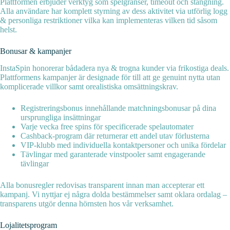
Plattformen erbjuder verktyg som spelgränser, timeout och stängning.
Alla användare har komplett styrning av dess aktivitet via utförlig logg
& personliga restriktioner vilka kan implementeras vilken tid såsom
helst.
Bonusar & kampanjer
InstaSpin honorerar bådadera nya & trogna kunder via frikostiga deals.
Plattformens kampanjer är designade för till att ge genuint nytta utan
komplicerade villkor samt orealistiska omsättningskrav.
Registreringsbonus innehållande matchningsbonusar på dina
ursprungliga insättningar
Varje vecka free spins för specificerade spelautomater
Cashback-program där returnerar ett andel utav förlusterna
VIP-klubb med individuella kontaktpersoner och unika fördelar
Tävlingar med garanterade vinstpooler samt engagerande
tävlingar
Alla bonusregler redovisas transparent innan man accepterar ett
kampanj. Vi nyttjar ej några dolda bestämmelser samt oklara ordalag –
transparens utgör denna hörnsten hos vår verksamhet.
Lojalitetsprogram