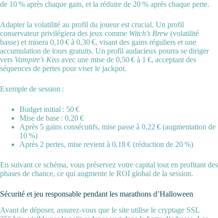
de 10 % après chaque gain, et la réduire de 20 % après chaque perte.
Adapter la volatilité au profil du joueur est crucial. Un profil
conservateur privilégiera des jeux comme
Witch’s Brew
(volatilité
basse) et misera 0,10 € à 0,30 €, visant des gains réguliers et une
accumulation de tours gratuits. Un profil audacieux pourra se diriger
vers
Vampire’s Kiss
avec une mise de 0,50 € à 1 €, acceptant des
séquences de pertes pour viser le jackpot.
Exemple de session :
Budget initial : 50 €
Mise de base : 0,20 €
Après 5 gains consécutifs, mise passe à 0,22 € (augmentation de
10 %)
Après 2 pertes, mise revient à 0,18 € (réduction de 20 %)
En suivant ce schéma, vous préservez votre capital tout en profitant des
phases de chance, ce qui augmente le ROI global de la session.
Sécurité et jeu responsable pendant les marathons d’Halloween
Avant de déposer, assurez‑vous que le site utilise le cryptage SSL