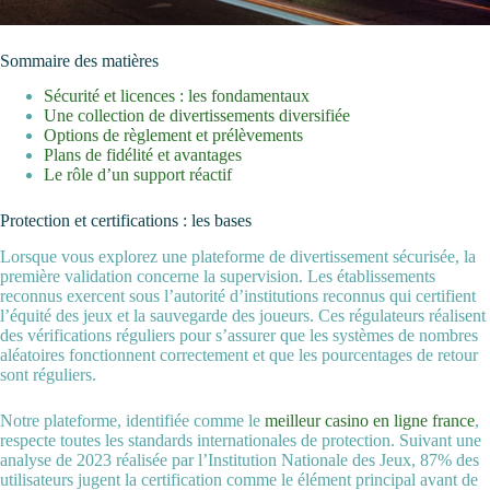
Sommaire des matières
Sécurité et licences : les fondamentaux
Une collection de divertissements diversifiée
Options de règlement et prélèvements
Plans de fidélité et avantages
Le rôle d’un support réactif
Protection et certifications : les bases
Lorsque vous explorez une plateforme de divertissement sécurisée, la
première validation concerne la supervision. Les établissements
reconnus exercent sous l’autorité d’institutions reconnus qui certifient
l’équité des jeux et la sauvegarde des joueurs. Ces régulateurs réalisent
des vérifications réguliers pour s’assurer que les systèmes de nombres
aléatoires fonctionnent correctement et que les pourcentages de retour
sont réguliers.
Notre plateforme, identifiée comme le
meilleur casino en ligne france
,
respecte toutes les standards internationales de protection. Suivant une
analyse de 2023 réalisée par l’Institution Nationale des Jeux, 87% des
utilisateurs jugent la certification comme le élément principal avant de