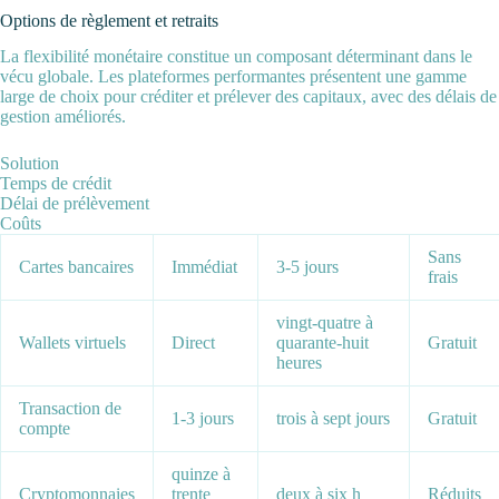
Options de règlement et retraits
La flexibilité monétaire constitue un composant déterminant dans le
vécu globale. Les plateformes performantes présentent une gamme
large de choix pour créditer et prélever des capitaux, avec des délais de
gestion améliorés.
Solution
Temps de crédit
Délai de prélèvement
Coûts
Sans
Cartes bancaires
Immédiat
3-5 jours
frais
vingt-quatre à
Wallets virtuels
Direct
quarante-huit
Gratuit
heures
Transaction de
1-3 jours
trois à sept jours
Gratuit
compte
quinze à
Cryptomonnaies
trente
deux à six h
Réduits