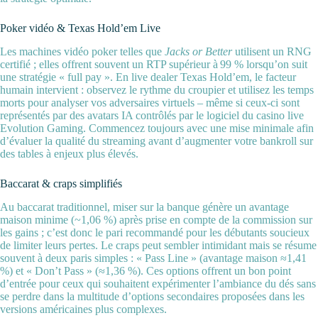
Poker vidéo & Texas Hold’em Live
Les machines vidéo poker telles que
Jacks or Better
utilisent un RNG
certifié ; elles offrent souvent un RTP supérieur à 99 % lorsqu’on suit
une stratégie « full pay ». En live dealer Texas Hold’em, le facteur
humain intervient : observez le rythme du croupier et utilisez les temps
morts pour analyser vos adversaires virtuels – même si ceux-ci sont
représentés par des avatars IA contrôlés par le logiciel du casino live
Evolution Gaming. Commencez toujours avec une mise minimale afin
d’évaluer la qualité du streaming avant d’augmenter votre bankroll sur
des tables à enjeux plus élevés.
Baccarat & craps simplifiés
Au baccarat traditionnel, miser sur la banque génère un avantage
maison minime (~1,06 %) après prise en compte de la commission sur
les gains ; c’est donc le pari recommandé pour les débutants soucieux
de limiter leurs pertes. Le craps peut sembler intimidant mais se résume
souvent à deux paris simples : « Pass Line » (avantage maison ≈1,41
%) et « Don’t Pass » (≈1,36 %). Ces options offrent un bon point
d’entrée pour ceux qui souhaitent expérimenter l’ambiance du dés sans
se perdre dans la multitude d’options secondaires proposées dans les
versions américaines plus complexes.