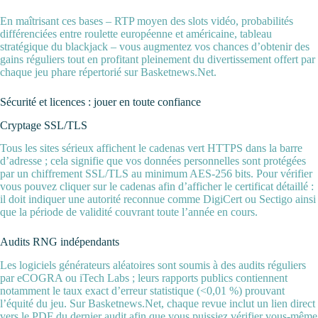
En maîtrisant ces bases – RTP moyen des slots vidéo, probabilités
différenciées entre roulette européenne et américaine, tableau
stratégique du blackjack – vous augmentez vos chances d’obtenir des
gains réguliers tout en profitant pleinement du divertissement offert par
chaque jeu phare répertorié sur Basketnews.Net.
Sécurité et licences : jouer en toute confiance
Cryptage SSL/TLS
Tous les sites sérieux affichent le cadenas vert HTTPS dans la barre
d’adresse ; cela signifie que vos données personnelles sont protégées
par un chiffrement SSL/TLS au minimum AES‑256 bits. Pour vérifier
vous pouvez cliquer sur le cadenas afin d’afficher le certificat détaillé :
il doit indiquer une autorité reconnue comme DigiCert ou Sectigo ainsi
que la période de validité couvrant toute l’année en cours.
Audits RNG indépendants
Les logiciels générateurs aléatoires sont soumis à des audits réguliers
par eCOGRA ou iTech Labs ; leurs rapports publics contiennent
notamment le taux exact d’erreur statistique (<0,01 %) prouvant
l’équité du jeu. Sur Basketnews.Net, chaque revue inclut un lien direct
vers le PDF du dernier audit afin que vous puissiez vérifier vous‑même