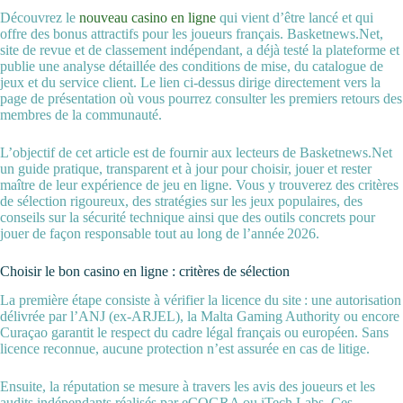
Découvrez le
nouveau casino en ligne
qui vient d’être lancé et qui
offre des bonus attractifs pour les joueurs français. Basketnews.Net,
site de revue et de classement indépendant, a déjà testé la plateforme et
publie une analyse détaillée des conditions de mise, du catalogue de
jeux et du service client. Le lien ci‑dessus dirige directement vers la
page de présentation où vous pourrez consulter les premiers retours des
membres de la communauté.
L’objectif de cet article est de fournir aux lecteurs de Basketnews.Net
un guide pratique, transparent et à jour pour choisir, jouer et rester
maître de leur expérience de jeu en ligne. Vous y trouverez des critères
de sélection rigoureux, des stratégies sur les jeux populaires, des
conseils sur la sécurité technique ainsi que des outils concrets pour
jouer de façon responsable tout au long de l’année 2026.
Choisir le bon casino en ligne : critères de sélection
La première étape consiste à vérifier la licence du site : une autorisation
délivrée par l’ANJ (ex‑ARJEL), la Malta Gaming Authority ou encore
Curaçao garantit le respect du cadre légal français ou européen. Sans
licence reconnue, aucune protection n’est assurée en cas de litige.
Ensuite, la réputation se mesure à travers les avis des joueurs et les
audits indépendants réalisés par eCOGRA ou iTech Labs. Ces