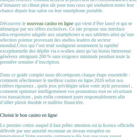
d’instaurer un climat plus sûr pour tous ceux qui souhaitent tenter leur
chance depuis leur salon ou leur smartphone portable.
Découvrez le
nouveau casino en ligne
qui vient d’être lancé et qui se
démarque par ses offres exclusives. Ce site propose une interface
ultra‑responsive adaptée aux smartphones и aux tablettes ainsi qu’une
sélection pointue provenant des studios leaders du secteur
mondial.Ceux qui l’ont testé soulignent notamment la rapidité
exceptionnelle des dépôts via e‑wallets ainsi qu’un bonus bienvenue
généreux atteignant 200 % sans exigence minimale pendant toute la
première semaine d’inscription.​
Dans ce guide complet nous décortiquons chaque étape essentielle :
comment sélectionner le meilleur casino en ligne 2026 selon nos
critères rigoureux , quels jeux privilégier selon votre style personnel ,
comment optimiser intelligemment vos promotions tout en sécurisant
vos transactions , puis enfin comment jouer responsablement afin
d’allier plaisir durable et maîtrise financière.
Choisir le bon casino en ligne
Le premier critère auquel il faut prêter attention est la licence officielle
délivrée par une autorité reconnue au niveau européen ou
international.Votre garantie commence dès lors que vous voyez