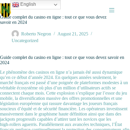
Skip
English
to
content
Guide complet du casino en ligne : tout ce que vous devez
savoir en 2024
Roberto Negron
August 21, 2025
Uncategorized
Guide complet du casino en ligne : tout ce que vous devez savoir en
2024
Le phénomène des casinos en ligne n’a jamais été aussi dynamique
qu’en ce début d’année 2024. En quelques années seulement, le
marché français est passé d’une poignée de plateformes modestes à un
véritable écosystème où plus d’un million d’utilisateurs actifs se
connectent chaque mois. Cette explosion s’explique par l’essor du jeu
mobile, la diversification massive des offres promotionnelles et une
législation européenne qui rassure davantage les joueurs français
soucieux d’équité et de sécurité financière. Les opérateurs investissent
massivement dans le graphisme haute définition ainsi que dans des
jackpots progressifs capables d’attirer tant les novices que les
high‑rollers aguerris. Parallèlement aux avancées techniques, l’État
français renforce continuellement la protection des consommateurs afin