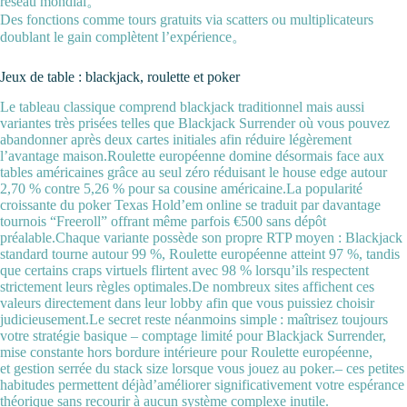
réseau mondial。
Des fonctions comme tours gratuits via scatters ou multiplicateurs
doublant le gain complètent l’expérience。
Jeux de table : blackjack, roulette et poker
Le tableau classique comprend blackjack traditionnel mais aussi
variantes très prisées telles que Blackjack Surrender où vous pouvez
abandonner après deux cartes initiales afin réduire légèrement
l’avantage maison.Roulette européenne domine désormais face aux
tables américaines grâce au seul zéro réduisant le house edge autour
2,70 % contre 5,26 % pour sa cousine américaine.La popularité
croissante du poker Texas Hold’em online se traduit par davantage
tournois “Freeroll” offrant même parfois €500 sans dépôt
préalable.Chaque variante possède son propre RTP moyen : Blackjack
standard tourne autour 99 %, Roulette européenne atteint 97 %, tandis
que certains craps virtuels flirtent avec 98 % lorsqu’ils respectent
strictement leurs règles optimales.De nombreux sites affichent ces
valeurs directement dans leur lobby afin que vous puissiez choisir
judicieusement.Le secret reste néanmoins simple : maîtrisez toujours
votre stratégie basique – comptage limité pour Blackjack Surrender,
mise constante hors bordure intérieure pour Roulette européenne,
et gestion serrée du stack size lorsque vous jouez au poker.– ces petites
habitudes permettent déjà​d’améliorer significativement votre espérance
théorique sans recourir à aucun système complexe inutile.​