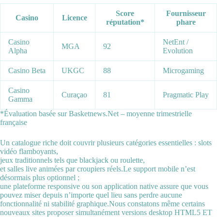
Score
Fournisseur
Casino
Licence
réputation*
phare
Casino
NetEnt /
MGA
92
Alpha
Evolution
Casino Beta
UKGC
88
Microgaming
Casino
Curaçao
81
Pragmatic Play
Gamma
*Évaluation basée sur Basketnews.Net – moyenne trimestrielle
française
Un catalogue riche doit couvrir plusieurs catégories essentielles : slots
vidéo flamboyants,
jeux traditionnels tels que blackjack ou roulette,
et salles live animées par croupiers réels.Le support mobile n’est
désormais plus optionnel ;
une plateforme responsive ou son application native assure que vous
pouvez miser depuis n’importe quel lieu sans perdre aucune
fonctionnalité ni stabilité graphique.Nous constatons même certains
nouveaux sites proposer simultanément versions desktop HTML5 ET