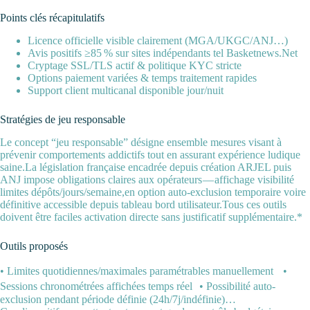
Points clés récapitulatifs
Licence officielle visible clairement (MGA/UKGC/ANJ…)
Avis positifs ≥85 % sur sites indépendants tel Basketnews.Net
Cryptage SSL/TLS actif & politique KYC stricte
Options paiement variées & temps traitement rapides
Support client multicanal disponible jour/nuit
Stratégies de jeu responsable
Le concept “jeu responsable” désigne ensemble mesures visant à
prévenir comportements addictifs tout en assurant expérience ludique
saine.La législation française encadrée depuis création ARJEL puis
ANJ impose obligations claires aux opérateurs — affichage visibilité
limites dépôts/jours/semaine,en option auto-exclusion temporaire voire
définitive accessible depuis tableau bord utilisateur.Tous ces outils
doivent être faciles activation directe sans justificatif supplémentaire.*
Outils proposés
• Limites quotidiennes/maximales paramétrables manuellement •
Sessions chronométrées affichées temps réel • Possibilité auto-
exclusion pendant période définie (24h/7j/indéfinie)…