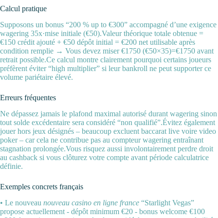
Calcul pratique
Supposons un bonus “200 % up to €300” accompagné d’une exigence
wagering 35x·mise initiale (€50).Valeur théorique totale obtenue =
€150 crédit ajouté + €50 dépôt initial = €200 net utilisable après
condition remplie → Vous devez miser €1750 (€50×35)=€1750 avant
retrait possible.Ce calcul montre clairement pourquoi certains joueurs
préfèrent éviter “high multiplier” si leur bankroll ne peut supporter ce
volume pariétaire élevé.​
Erreurs fréquentes
Ne dépassez jamais le plafond maximal autorisé durant wagering sinon
tout solde excédentaire sera considéré “non qualifié”.Évitez également
jouer hors jeux désignés – beaucoup excluent baccarat live voire video
poker – car cela ne contribue pas au compteur wagering entraînant
stagnation prolongée.Vous risquez aussi involontairement perdre droit
au cashback si vous clôturez votre compte avant période calculatrice
définie.​
Exemples concrets français
• Le nouveau
nouveau casino en ligne france
“Starlight Vegas”
propose actuellement ‑ dépôt minimum €20 ‑ bonus welcome €100