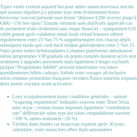
Types variés existent aujourd’hui pour attirer autant nouveaux inscrits
que joueurs réguliers.Le premier type reste évidemment
bonus
bienvenue
souvent présenté sous forme “déposez €200 recevez jusqu’à
€400 +150 free spins”.Ensuite viennent
sans dépôt
très appréciés car
ils permettent tester réellement sans risque financier – typiquement €10
crédit gratuit après validation email.Seuls reload bonuses offrent
régulièrement entre 25 %et 75 % supplémentaires lors chacun dépôt
subséquent tandis que
cash‑back
restitue généralement entre 5 %et 15
%des pertes nettes hebdomadaires.Certaines plateformes introduisent
même programmes VIP graduels où points cumulés donnent accès non
seulement à upgrades personnels mais également à tirages exclusifs
jackpot.“Programmes fidélité” peuvent transformer vos mises
quotidiennes​en billets cadeaux Airbnb voire voyages all-inclusive
selon certaines promotions françaises récentes.Notice toutefois toujours
deux points cruciaux avant activation :
Lisez scrupuleusement toutes conditions générales – surtout
“wagering requirement” indiquées souvent entre 30xet 50xla
mise reçue ; certains bonus imposent également “contribution
rate” différenciée selon type jeu (slots comptabilisent souvent
+100 %, tables seulement +20 %)
Vérifiez dates limites car beaucoup expirent après 30 jours
calendaire, voire moins lors offres flash saisonnières