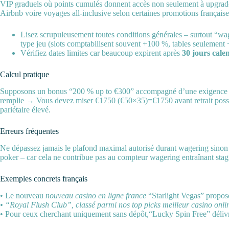
VIP graduels où points cumulés donnent accès non seulement à upgrades
Airbnb voire voyages all-inclusive selon certaines promotions françaises
Lisez scrupuleusement toutes conditions générales – surtout “w
type jeu (slots comptabilisent souvent +100 %, tables seulement
Vérifiez dates limites car beaucoup expirent après
30 jours cale
Calcul pratique
Supposons un bonus “200 % up to €300” accompagné d’une exigence wager
remplie → Vous devez miser €1750 (€50×35)=€1750 avant retrait possible
pariétaire élevé.​
Erreurs fréquentes
Ne dépassez jamais le plafond maximal autorisé durant wagering sinon t
poker – car cela ne contribue pas au compteur wagering entraînant stagn
Exemples concrets français
• Le nouveau
nouveau casino en ligne france
“Starlight Vegas” propos
• “Royal Flush Club”, classé parmi nos top picks meilleur casino onli
• Pour ceux cherchant uniquement sans dépôt,“Lucky Spin Free” délivre