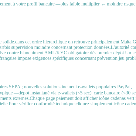
ement à votre profil bancaire —plus faible multiplier ↔️ moindre risque 
e solide.dans cet ordre hiérarchique on retrouve principalement M
arfois supervision moindre concernant protection données.L’autorité c
ctive contre blanchiment AML/KYC obligatoire dès premier dépôt.Un tel
J française impose exigences spécifiques concernant prévention jeu prob
ncaires SEPA ; nouvelles solutions incluent e-wallets populaires PayP
ypique —dépot instantané via e-wallets (<5 sec), carte bancaire (<30 sec
elle.Pour vérifier conformité technique cliquez simplement icône caden