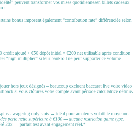
élité” peuvent transformer vos mises quotidiennes​en billets cadeaux
n :
certains bonus imposent également “contribution rate” différenciée selon
édit ajouté + €50 dépôt initial = €200 net utilisable après condition
r “high multiplier” si leur bankroll ne peut supporter ce volume
jouer hors jeux désignés – beaucoup excluent baccarat live voire video
hback si vous clôturez votre compte avant période calculatrice définie.​
ins ‑ wagering only slots → idéal pour amateurs volatilité moyenne.
dès perte nette supérieure à €100 — aucune restriction game type.
 ‎20x‎ — parfait test avant engagement réel.*