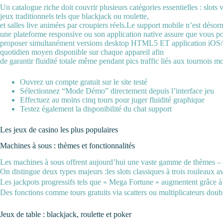
Un catalogue riche doit couvrir plusieurs catégories essentielles : slots
jeux traditionnels tels que blackjack ou roulette,
et salles live animées par croupiers réels.Le support mobile n’est désor
une plateforme responsive ou son application native assure que vous po
proposer simultanément versions desktop HTML5 ET application iOS/Andr
quotidien moyen disponible sur chaque appareil afin
de garantir fluidité totale même pendant pics traffic liés aux tournois 
Ouvrez un compte gratuit sur le site testé
Sélectionnez “Mode Démo” directement depuis l’interface jeu
Effectuez au moins cinq tours pour juger fluidité graphique
Testez également la disponibilité du chat support
Les jeux de casino les plus populaires
Machines à sous : thèmes et fonctionnalités
Les machines à sous offrent aujourd’hui une vaste gamme de thèmes –
On distingue deux types majeurs :les slots classiques à trois rouleaux 
Les jackpots progressifs tels que « Mega Fortune » augmentent grâce à
Des fonctions comme tours gratuits via scatters ou multiplicateurs dou
Jeux de table : blackjack, roulette et poker