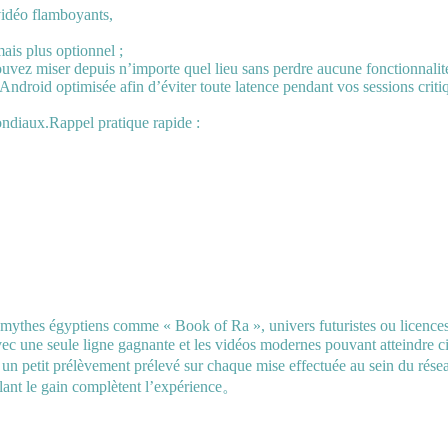
 vidéo flamboyants,
mais plus optionnel ;
uvez miser depuis n’importe quel lieu sans perdre aucune fonctionnalit
oid optimisée afin d’éviter toute latence pendant vos sessions critiq
mondiaux.Rappel pratique rapide :
 mythes égyptiens comme « Book of Ra », univers futuristes ou licenc
avec une seule ligne gagnante et les vidéos modernes pouvant atteindre 
 un petit prélèvement prélevé sur chaque mise effectuée au sein du ré
blant le gain complètent l’expérience。