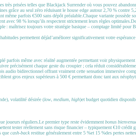
es très prisées telles que Blackjack Surrender où vous pouvez abandonne
es grâce au seul zéro réduisant le house edge autour 2,70 % contre 5,
frant même parfois €500 sans dépôt préalable.Chaque variante possède 
rtent avec 98 % lorsqu’ils respectent strictement leurs règles optimales.
le : maîtrisez toujours votre stratégie basique – comptage limité pour 
s habitudes permettent déjà​d’améliorer significativement votre espérance
plé parfois même avec réalité augmentée permettant voir physiquement v
suivre précisément chaque geste du croupier ; cela réduit considérablemen
is audio bidirectionnel offrant vraiment cette sensation immersive comp
ciblent gros enjeux supérieurs à 500 € permettant donc tant aux néophyte
de), volatilité désirée (
low
,
medium
,
high
)​et budget quotidien disponib
 que joueurs réguliers.Le premier type reste évidemment
bonus bienvenu
mettent tester réellement sans risque financier – typiquement €10 crédit 
is que
cash‑back
restitue généralement entre 5 %et 15 %des pertes nett