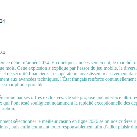
Insurance
Services
Real Estate Services
024
024
n ce début d’année 2024. En quelques années seulement, le marché fran
ue mois. Cette explosion s’explique par l’essor du jeu mobile, la diversi
 et de sécurité financière. Les opérateurs investissent massivement dans
lèlement aux avancées techniques, l’État français renforce continuellemen
eur smartphone portable.
démarque par ses offres exclusives. Ce site propose une interface ultra‑
x qui l’ont testé soulignent notamment la rapidité exceptionnelle des d
iption.​
ent sélectionner le meilleur casino en ligne 2026 selon nos critères ri
ons , puis enfin comment jouer responsablement afin d’allier plaisir dura