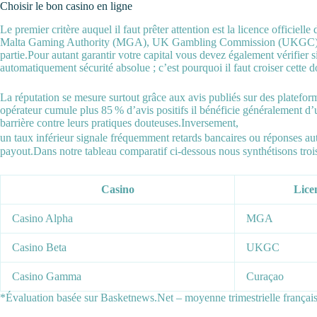
Choisir le bon casino en ligne
Le premier critère auquel il faut prêter attention est la licence offici
Malta Gaming Authority (MGA), UK Gambling Commission (UKGC) ou en
partie.Pour autant garantir votre capital vous devez également vérifier 
automatiquement sécurité absolue ; c’est pourquoi il faut croiser cette 
La réputation se mesure surtout grâce aux avis publiés sur des platefo
opérateur cumule plus 85 % d’avis positifs il bénéficie généralement d’u
barrière contre leurs pratiques douteuses.Inversement,
un taux inférieur signale fréquemment retards bancaires ou réponses aut
payout.Dans notre tableau comparatif ci-dessous nous synthétisons tro
Casino
Lice
Casino Alpha
MGA
Casino Beta
UKGC
Casino Gamma
Curaçao
*Évaluation basée sur Basketnews.Net – moyenne trimestrielle françai