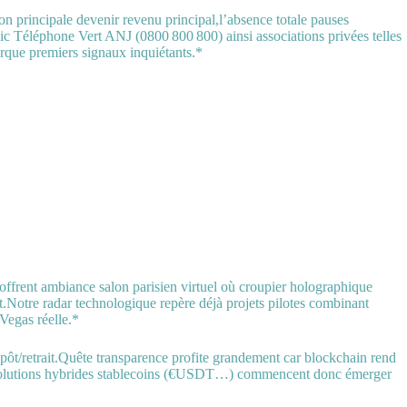
n principale devenir revenu principal,l’absence totale pauses
lic Téléphone Vert ANJ (0800 800 800) ainsi associations privées telles
que premiers signaux inquiétants.*
offrent ambiance salon parisien virtuel où croupier holographique
Notre radar technologique repère déjà projets pilotes combinant
Vegas réelle.*
pôt/retrait.Quête transparence profite grandement car blockchain rend
ur ; solutions hybrides stablecoins (€USDT…) commencent donc émerger