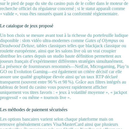
sur le pied de page du site du casino puis de le coller dans le moteur de
recherche officiel du régulateur concerné ; si le statut apparaît comme
« valide », vous êtes rassurés quant à sa conformité réglementaire.
Le catalogue de jeux proposé
Un bon choix se mesure avant tout à la richesse du portefeuille ludique
disponible : slots vidéo ultra‑modernes comme
Gates of Olympus
ou
Deadwood Deluxe
, tables classiques telles que blackjack classique ou
roulette européenne, ainsi que les salons live où un vrai croupier
distribue les cartes depuis un studio haute définition permettent aux
joueurs français d’expérimenter différentes stratégies simultanément.
La présence de fournisseurs renommés—NetEnt, Microgaming, Play’n
GO ou Evolution Gaming—est également un critère décisif car elle
assure une qualité graphique élevée ainsi qu’un taux RTP déclaré
transparent (souvent entre 96 % et 98 %). Grâce aux filtres intégrés au
tableau de bord du casino vous pouvez rapidement afficher
uniquement vos titres favoris : « jeux à volatilité moyenne », « jackpot
progressif » ou même « tournois live ».
Les méthodes de paiement sécurisées
Les options bancaires varient selon chaque plateforme mais on
retrouve généralement cartes Visa/MasterCard ainsi que plusieurs