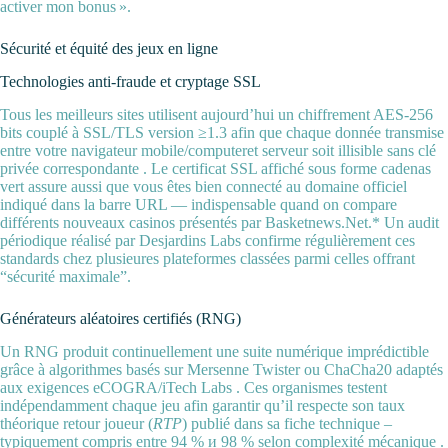
activer mon bonus ».
Sécurité et équité des jeux en ligne
Technologies anti‑fraude et cryptage SSL
Tous les meilleurs sites utilisent aujourd’hui un chiffrement AES‑256
bits couplé à SSL/TLS version ≥1​.3 afin que chaque donnée transmise
entre votre navigateur mobile/computeret serveur soit illisible sans clé
privée correspondante . Le certificat SSL affiché sous forme cadenas
vert assure aussi que vous êtes bien connecté au domaine officiel
indiqué dans la barre URL — indispensable quand on compare
différents nouveaux casinos présentés par Basketnews.Net.* Un audit
périodique réalisé par Desjardins Labs confirme régulièrement ces
standards chez plusieures plateformes classées parmi celles offrant
“sécurité maximale”.
Générateurs aléatoires certifiés (RNG)
Un RNG produit continuellement une suite numérique imprédictible
grâce à algorithmes basés sur Mersenne Twister ou ChaCha20 adaptés
aux exigences eCOGRA/iTech Labs . Ces organismes testent
indépendamment chaque jeu afin garantir qu’il respecte son taux
théorique retour joueur (
RTP
) publié dans sa fiche technique –
typiquement compris entre 94 % и 98 % selon complexité mécanique .