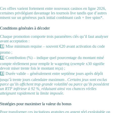
Ces offres varient fortement entre nouveaux casinos en ligne 2026,
certaines privilégiant davantage les tournois live tandis que d’autres
misent sur un généreux pack initial combinant cash + free spins*.
Conditions générales à décoder
Chaque promotion comporte trois paramètres clés qu’il faut analyser
avant acceptation :
1️⃣ Mise minimum requise – souvent €20 avant activation du code
promo ;
2️⃣ Contribution (%) – indique quel pourcentage du montant misé
compte réellement pour remplir le wagering (
exemple
x30 signifie
devoir miser trente fois le montant reçu) ;
3️⃣ Durée valide – généralement entre septième jours après dépôt
jusqu’à trente jours calendaire maximum .
Certains jeux sont exclus
parce qu’ils affichent trop grande volatilité ou parce qu’ils possèdent
un RTP inférieur à 92 %, réduisant ainsi vos chances réelles
atteignant rapidement la limite imposée.
Stratégies pour maximiser la valeur du bonus
Pour transformer ces incitations gratuites en argent réel exploitable on