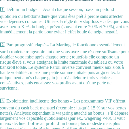
1️⃣ Définir un budget – Avant chaque session, fixez un plafond
quotidien ou hebdomadaire que vous êtes prêt à perdre sans affecter
vos dépenses courantes. Utilisez la règle du « stop‑loss » : dès que vous
avez perdu X % du budget prévu (souvent entre 20 % et 30 %), arrêtez
immédiatement la partie pour éviter l’effet boule de neige négatif.
2️⃣ Pari progressif adapté – La Martingale fonctionne essentiellement
sur la roulette rouge/noir tant que vous avez une réserve suffisante pour
doubler votre mise après chaque perte ; toutefois elle comporte un
risque élevé si vous atteignez la limite maximale du tableau ou votre
bankroll totale. Le système Paroli inversé convient mieux aux slots à
haute volatilité : misez une petite somme initiale puis augmentez-la
uniquement après chaque gain jusqu’à atteindre trois victoires
consécutives, puis encaissez vos profits avant qu’une perte ne
survienne.
3️⃣ Exploitation intelligente des bonus – Les programmes VIP offrent
souvent du cash back mensuel (exemple : jusqu’à 15 % sur vos pertes
nettes). Analysez cependant le wagering attaché au bonus ; s’il dépasse
largement vos capacités quotidiennes (par ex., wagering ×40), il vaut
mieux décliner l’offre au profit d’un bonus plus modeste mais plus
facilement réalisable. Basketnews.Net fournit chaque semaine une