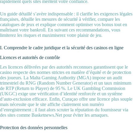
rapidement quels sites méritent votre confiance.
Un guide détaillé s’avère indispensable : il clarifie les exigences légales
françaises, détaille les mesures de sécurité à vérifier, compare les
catalogues de jeux et explique comment optimiser vos bonus tout en
maîtrisant votre bankroll. En suivant ces recommandations, vous
limiterez les risques et maximiserez votre plaisir de jeu.
I. Comprendre le cadre juridique et la sécurité des casinos en ligne
Licences et autorités de contrôle
Les licences délivrées par des autorités reconnues garantissent que le
casino respecte des normes strictes en matière d’équité et de protection
des joueurs. La Malta Gaming Authority (MGA) impose un audit
trimestriel du RNG (Random Number Generator) et un taux minimum
de RTP (Return to Player) de 95 %. Le UK Gambling Commission
(UKGC) exige une vérification d’identité renforcée et un système
d’auto‑exclusion efficace. Enfin, Curaçao offre une licence plus souple
mais nécessite que le site affiche clairement son numéro
d’enregistrement ; il faut alors scruter la réputation du fournisseur via
des sites comme Basketnews.Net pour éviter les arnaques.
Protection des données personnelles