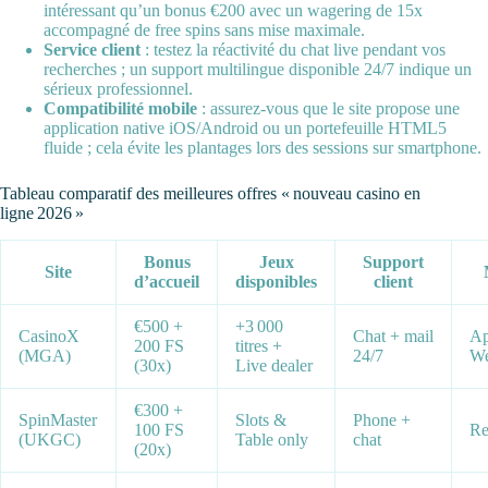
intéressant qu’un bonus €200 avec un wagering de 15x
accompagné de free spins sans mise maximale.
Service client
: testez la réactivité du chat live pendant vos
recherches ; un support multilingue disponible 24/7 indique un
sérieux professionnel.
Compatibilité mobile
: assurez‑vous que le site propose une
application native iOS/Android ou un portefeuille HTML5
fluide ; cela évite les plantages lors des sessions sur smartphone.
Tableau comparatif des meilleures offres « nouveau casino en
ligne 2026 »
Bonus
Jeux
Support
Site
d’accueil
disponibles
client
€500 +
+3 000
CasinoX
Chat + mail
Ap
200 FS
titres +
(MGA)
24/7
W
(30x)
Live dealer
€300 +
SpinMaster
Slots &
Phone +
100 FS
Re
(UKGC)
Table only
chat
(20x)