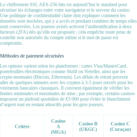
Le chiffrement SSL AES‑256 bits est aujourd’hui le standard pour
sécuriser les échanges entre votre navigateur et le serveur du casino.
Une politique de confidentialité claire doit expliquer comment les
données sont stockées, qui y a accès et pendant combien de temps elles
sont conservées. Les joueurs avisés activent l’authentification à deux
facteurs (2FA) dès qu’elle est proposée ; cela empêche toute prise de
contrôle non autorisée du compte même si le mot de passe est
compromis.
Méthodes de paiement sécurisées
Les options varient selon les plateformes : cartes Visa/MasterCard,
portefeuilles électroniques comme Skrill ou Neteller, ainsi que les
crypto‑monnaies (Bitcoin, Ethereum). Les délais de retrait peuvent
aller de quelques minutes avec les cryptos à 3‑5 jours ouvrés pour les
virements bancaires classiques. Il convient également de vérifier les
limites minimales et maximales de mise ; par exemple, certains casinos
imposent un plafond quotidien de €5 000 pour éviter le blanchiment
d’argent tout en restant attractifs pour les gros joueurs.
Casino
Casino B
Casino C
Critère
A
(UKGC)
(Curaçao)
(MGA)