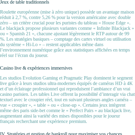
Jeux de table traditionnels
Roulette européenne (mise à zéro unique) possède un avantage maison
réduit à 2,7 %, contre 5,26 % pour la version américaine avec double
zéro – un critère crucial pour les puristes du tableau « House Edge ».
Le blackjack propose plusieurs variantes comme « Infinite Blackjack »
ou « Spanish 21 », chacune ajustant légèrement le RTP autour de 99
%. Les stratégies basiques – comptage des cartes virtuel ou utilisation
du système « Hi‑Lo » – restent applicables même dans
l’environnement numérique grâce aux statistiques affichées en temps
réel sur l’écran du joueur.
Casino live & expériences immersives
Les studios Evolution Gaming et Pragmatic Play dominent le segment
live grâce à leurs studios ultra‑modernes équipés de caméras HD à 4K
et d’un éclairage professionnel qui reproduisent l’ambiance d’un vrai
casino parisien. Les tables Live offrent la possibilité d’interagir via chat
textuel avec le croupier réel, tout en suivant plusieurs angles caméra –
vue « croupier », « table » ou « close‑up ». Certains jeux intègrent
même des paris side‑bet comme le « Perfect Pairs » au blackjack live,
augmentant ainsi la variété des mises disponibles pour le joueur
français recherchant une expérience premium.
IV. Stratégies et gestion de bankroll pour maximiser vos chances