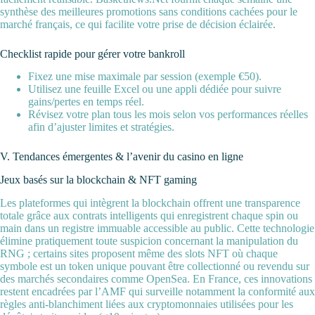
synthèse des meilleures promotions sans conditions cachées pour le
marché français, ce qui facilite votre prise de décision éclairée.
Checklist rapide pour gérer votre bankroll
Fixez une mise maximale par session (exemple €50).
Utilisez une feuille Excel ou une appli dédiée pour suivre
gains/pertes en temps réel.
Révisez votre plan tous les mois selon vos performances réelles
afin d’ajuster limites et stratégies.
V. Tendances émergentes & l’avenir du casino en ligne
Jeux basés sur la blockchain & NFT gaming
Les plateformes qui intègrent la blockchain offrent une transparence
totale grâce aux contrats intelligents qui enregistrent chaque spin ou
main dans un registre immuable accessible au public. Cette technologie
élimine pratiquement toute suspicion concernant la manipulation du
RNG ; certains sites proposent même des slots NFT où chaque
symbole est un token unique pouvant être collectionné ou revendu sur
des marchés secondaires comme OpenSea. En France, ces innovations
restent encadrées par l’AMF qui surveille notamment la conformité aux
règles anti‑blanchiment liées aux cryptomonnaies utilisées pour les