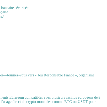
bancaire sécurisée.
nçaise.
e.\
ertes—tournez-vous vers « Jeu Responsable France », organisme
elligents Ethereum compatibles avec plusieurs casinos européens déjà
litant l’usage direct de crypto‑monnaies comme BTC ou USDT pour