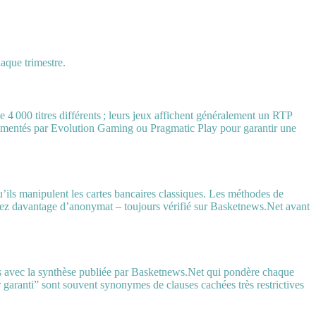
aque trimestre.
4 000 titres différents ; leurs jeux affichent généralement un RTP
 alimentés par Evolution Gaming ou Pragmatic Play pour garantir une
’ils manipulent les cartes bancaires classiques. Les méthodes de
chez davantage d’anonymat – toujours vérifié sur Basketnews.Net avant
rs avec la synthèse publiée par Basketnews.Net qui pondère chaque
r garanti” sont souvent synonymes de clauses cachées très restrictives