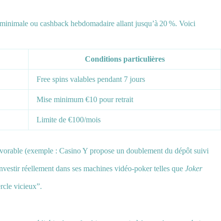
mise minimale ou cashback hebdomadaire allant jusqu’à 20 %. Voici
Conditions particulières
Free spins valables pendant 7 jours
Mise minimum €10 pour retrait
Limite de €100/mois
 favorable (exemple : Casino Y propose un doublement du dépôt suivi
investir réellement dans ses machines vidéo‑poker telles que
Joker
rcle vicieux”.