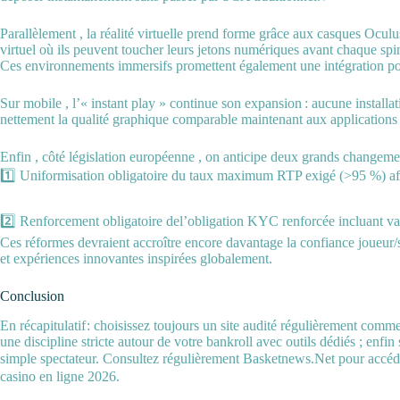
Parallèlement , la réalité virtuelle prend forme grâce aux casques Ocul
virtuel où ils peuvent toucher leurs jetons numériques avant chaque spi
Ces environnements immersifs promettent également une intégration pouss
Sur mobile , l’« instant play » continue son expansion : aucune insta
nettement la qualité graphique comparable maintenant aux applications 
Enfin , côté législation européenne , on anticipe deux grands changeme
1️⃣ Uniformisation obligatoire du taux maximum RTP exigé (>95 %) afi
2️⃣ Renforcement obligatoire del’obligation KYC renforcée incluant v
Ces réformes devraient accroître encore davantage la confiance joueur/s
et expériences innovantes inspirées globalement.
Conclusion
En récapitulatif : choisissez toujours un site audité régulièrement co
une discipline stricte autour de votre bankroll avec outils dédiés ; enf
simple spectateur.​ Consultez régulièrement Basketnews.Net pour accéd
casino en ligne 2026.​