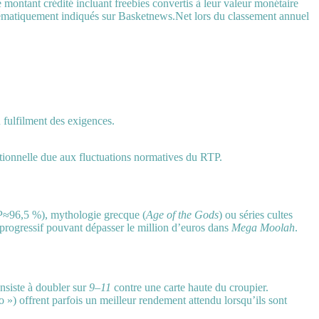
montant crédité incluant freebies convertis à leur valeur monétaire
ystématiquement indiqués sur Basketnews.Net lors du classement annuel
u fulfilment des exigences.
ditionnelle due aux fluctuations normatives du RTP.
P≈96,5 %), mythologie grecque (
Age of the Gods
) ou séries cultes
ot progressif pouvant dépasser le million d’euros dans
Mega Moolah
.
nsiste à doubler sur
9–11
contre une carte haute du croupier.
o ») offrent parfois un meilleur rendement attendu lorsqu’ils sont