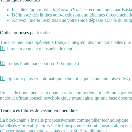
Installez l’app mobile
MyCasinoTracker
recommandée par Basketn
Définissez des limites auto‑exclusion quotidiennes directement de
Activez l’alerte SMS dès que votre solde dépasse ±50 % du budget
Outils proposés par les sites
Tous les meilleurs opérateurs français intègrent des fonctions telles que 
1️⃣ Limite maximale mensuelle de dépôt
2️⃣ Temps limité par session (<90 minutes)
3️⃣ Option « pause » automatique pendant laquelle aucune mise n’est po
En cas de doute persistant quant à votre comportement ludique—par ex
national offrant conseil psychologique gratuit ainsi qu’une base docum
Tendances futures du casino en line​online​
La blockchain s’installe progressivement comme pilier technologique : e
labellisés « provably fair ». Cette transparence réduit considérableme
déposer instantanément sans passer par SCA traditionnel.\