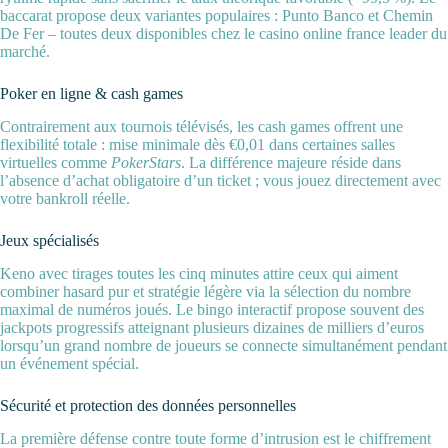
baccarat propose deux variantes populaires : Punto Banco et Chemin
De Fer – toutes deux disponibles chez le casino online france leader du
marché.
Poker en ligne & cash games
Contrairement aux tournois télévisés, les cash games offrent une
flexibilité totale : mise minimale dès €0,01 dans certaines salles
virtuelles comme
PokerStars
. La différence majeure réside dans
l’absence d’achat obligatoire d’un ticket ; vous jouez directement avec
votre bankroll réelle.
Jeux spécialisés
Keno avec tirages toutes les cinq minutes attire ceux qui aiment
combiner hasard pur et stratégie légère via la sélection du nombre
maximal de numéros joués. Le bingo interactif propose souvent des
jackpots progressifs atteignant plusieurs dizaines de milliers d’euros
lorsqu’un grand nombre de joueurs se connecte simultanément pendant
un événement spécial.
Sécurité et protection des données personnelles
La première défense contre toute forme d’intrusion est le chiffrement