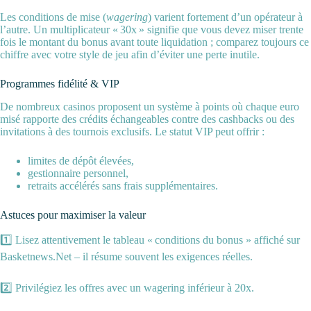
Les conditions de mise (
wagering
) varient fortement d’un opérateur à
l’autre. Un multiplicateur « 30x » signifie que vous devez miser trente
fois le montant du bonus avant toute liquidation ; comparez toujours ce
chiffre avec votre style de jeu afin d’éviter une perte inutile.
Programmes fidélité & VIP
De nombreux casinos proposent un système à points où chaque euro
misé rapporte des crédits échangeables contre des cashbacks ou des
invitations à des tournois exclusifs. Le statut VIP peut offrir :
limites de dépôt élevées,
gestionnaire personnel,
retraits accélérés sans frais supplémentaires.
Astuces pour maximiser la valeur
1️⃣ Lisez attentivement le tableau « conditions du bonus » affiché sur
Basketnews.Net – il résume souvent les exigences réelles.
2️⃣ Privilégiez les offres avec un wagering inférieur à 20x.