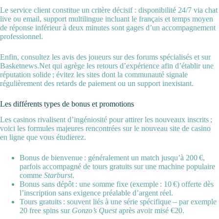
Le service client constitue un critère décisif : disponibilité 24/7 via chat
live ou email, support multilingue incluant le français et temps moyen
de réponse inférieur à deux minutes sont gages d’un accompagnement
professionnel.
Enfin, consultez les avis des joueurs sur des forums spécialisés et sur
Basketnews.Net qui agrège les retours d’expérience afin d’établir une
réputation solide ; évitez les sites dont la communauté signale
régulièrement des retards de paiement ou un support inexistant.
Les différents types de bonus et promotions
Les casinos rivalisent d’ingéniosité pour attirer les nouveaux inscrits ;
voici les formules majeures rencontrées sur le nouveau site de casino
en ligne que vous étudierez.
Bonus de bienvenue : généralement un match jusqu’à 200 €,
parfois accompagné de tours gratuits sur une machine populaire
comme
Starburst
.
Bonus sans dépôt : une somme fixe (exemple : 10 €) offerte dès
l’inscription sans exigence préalable d’argent réel.
Tours gratuits : souvent liés à une série spécifique – par exemple
20 free spins sur
Gonzo’s Quest
après avoir misé €20.