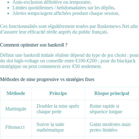
Auto‑exclusion définitive ou temporaire,
Limites quotidiennes / hebdomadaires sur les dépôts,
Alertes temps/argent affichées pendant chaque session,
Ces fonctionnalités sont régulièrement testées par Basketnews.Net afin
d’assurer leur efficacité réelle auprès du public français.
Comment optimiser son bankroll ?
Définir une bankroll initiale réaliste dépend du type de jeu choisi : pour
du slot high‑voltage on conseille entre €100‑€200 ; pour du blackjack
stratégique on peut commencer avec €50 seulement.
Méthodes de mise progressive vs stratégies fixes
Méthode
Principe
Risque principal
Doubler la mise après
Ruine rapide si
Martingale
chaque perte
séquence longue
Suivre la suite
Gains modestes mais
Fibonacci
mathématique
pertes limitées