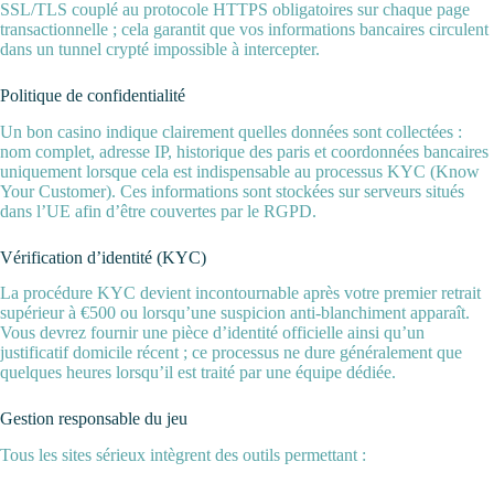
SSL/TLS couplé au protocole HTTPS obligatoires sur chaque page
transactionnelle ; cela garantit que vos informations bancaires circulent
dans un tunnel crypté impossible à intercepter.
Politique de confidentialité
Un bon casino indique clairement quelles données sont collectées :
nom complet, adresse IP, historique des paris et coordonnées bancaires
uniquement lorsque cela est indispensable au processus KYC (Know
Your Customer). Ces informations sont stockées sur serveurs situés
dans l’UE afin d’être couvertes par le RGPD.
Vérification d’identité (KYC)
La procédure KYC devient incontournable après votre premier retrait
supérieur à €500 ou lorsqu’une suspicion anti‑blanchiment apparaît.
Vous devrez fournir une pièce d’identité officielle ainsi qu’un
justificatif domicile récent ; ce processus ne dure généralement que
quelques heures lorsqu’il est traité par une équipe dédiée.
Gestion responsable du jeu
Tous les sites sérieux intègrent des outils permettant :