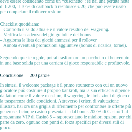
deve essere considerato come un “cuscinetto”: se hai una perdita netta
di € 200, il 10 % di cashback ti restituisce € 20, che può essere usato
per completare il rollover residuo.
Checklist quotidiana:
– Controlla il saldo attuale e il valore residuo del wagering.
– Verifica la scadenza dei giri gratuiti e del bonus.
– Aggiorna la lista dei giochi ammessi per il rollover.
– Annota eventuali promozioni aggiuntive (bonus di ricarica, tornei).
Seguendo queste regole, potrai trasformare un pacchetto di benvenuto
in una base solida per una carriera di gioco responsabile e profittevole.
Conclusione — 200 parole
In sintesi, il welcome package è il primo strumento con cui un nuovo
giocatore può costruire il proprio bankroll, ma la sua efficacia dipende
da fattori come il valore massimo, il wagering, le limitazioni di gioco e
la trasparenza delle condizioni. Attraverso i criteri di valutazione
illustrati, hai ora una griglia di riferimento per confrontare le offerte più
generose. I cinque casinò presentati – dal bonus 200 % di Casinò 1 al
programma VIP di Casinò 5 – rappresentano le migliori opzioni per chi
parte da zero, ognuno con punti di forza specifici per diversi stili di
gioco.