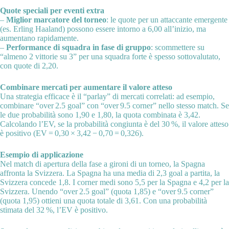
Quote speciali per eventi extra
–
Miglior marcatore del torneo
: le quote per un attaccante emergente
(es. Erling Haaland) possono essere intorno a 6,00 all’inizio, ma
aumentano rapidamente.
–
Performance di squadra in fase di gruppo
: scommettere su
“almeno 2 vittorie su 3” per una squadra forte è spesso sottovalutato,
con quote di 2,20.
Combinare mercati per aumentare il valore atteso
Una strategia efficace è il “parlay” di mercati correlati: ad esempio,
combinare “over 2.5 goal” con “over 9.5 corner” nello stesso match. Se
le due probabilità sono 1,90 e 1,80, la quota combinata è 3,42.
Calcolando l’EV, se la probabilità congiunta è del 30 %, il valore atteso
è positivo (EV = 0,30 × 3,42 − 0,70 = 0,326).
Esempio di applicazione
Nel match di apertura della fase a gironi di un torneo, la Spagna
affronta la Svizzera. La Spagna ha una media di 2,3 goal a partita, la
Svizzera concede 1,8. I corner medi sono 5,5 per la Spagna e 4,2 per la
Svizzera. Unendo “over 2.5 goal” (quota 1,85) e “over 9.5 corner”
(quota 1,95) ottieni una quota totale di 3,61. Con una probabilità
stimata del 32 %, l’EV è positivo.