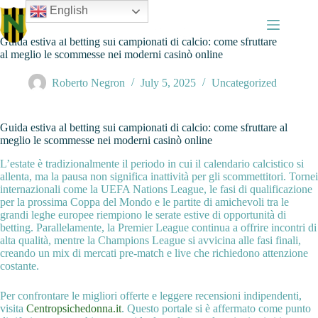
Skip
English
to
content
Guida estiva al betting sui campionati di calcio: come sfruttare
al meglio le scommesse nei moderni casinò online
Roberto Negron
July 5, 2025
Uncategorized
Guida estiva al betting sui campionati di calcio: come sfruttare al
meglio le scommesse nei moderni casinò online
L’estate è tradizionalmente il periodo in cui il calendario calcistico si
allenta, ma la pausa non significa inattività per gli scommettitori. Tornei
internazionali come la UEFA Nations League, le fasi di qualificazione
per la prossima Coppa del Mondo e le partite di amichevoli tra le
grandi leghe europee riempiono le serate estive di opportunità di
betting. Parallelamente, la Premier League continua a offrire incontri di
alta qualità, mentre la Champions League si avvicina alle fasi finali,
creando un mix di mercati pre‑match e live che richiedono attenzione
costante.
Per confrontare le migliori offerte e leggere recensioni indipendenti,
visita
Centropsichedonna.it
. Questo portale si è affermato come punto