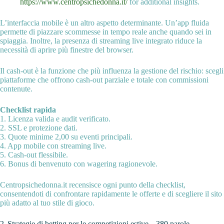
https://www.centropsichedonna.it/
for additional insights.
L’interfaccia mobile è un altro aspetto determinante. Un’app fluida
permette di piazzare scommesse in tempo reale anche quando sei in
spiaggia. Inoltre, la presenza di streaming live integrato riduce la
necessità di aprire più finestre del browser.
Il cash‑out è la funzione che più influenza la gestione del rischio: scegli
piattaforme che offrono cash‑out parziale e totale con commissioni
contenute.
Checklist rapida
1. Licenza valida e audit verificato.
2. SSL e protezione dati.
3. Quote minime 2,00 su eventi principali.
4. App mobile con streaming live.
5. Cash‑out flessibile.
6. Bonus di benvenuto con wagering ragionevole.
Centropsichedonna.it recensisce ogni punto della checklist,
consentendoti di confrontare rapidamente le offerte e di scegliere il sito
più adatto al tuo stile di gioco.
2. Strategie di betting per le competizioni estive – 380 parole