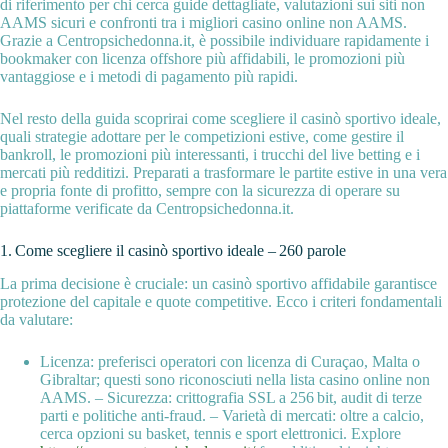
di riferimento per chi cerca guide dettagliate, valutazioni sui siti non
AAMS sicuri e confronti tra i migliori casino online non AAMS.
Grazie a Centropsichedonna.it, è possibile individuare rapidamente i
bookmaker con licenza offshore più affidabili, le promozioni più
vantaggiose e i metodi di pagamento più rapidi.
Nel resto della guida scoprirai come scegliere il casinò sportivo ideale,
quali strategie adottare per le competizioni estive, come gestire il
bankroll, le promozioni più interessanti, i trucchi del live betting e i
mercati più redditizi. Preparati a trasformare le partite estive in una vera
e propria fonte di profitto, sempre con la sicurezza di operare su
piattaforme verificate da Centropsichedonna.it.
1. Come scegliere il casinò sportivo ideale – 260 parole
La prima decisione è cruciale: un casinò sportivo affidabile garantisce
protezione del capitale e quote competitive. Ecco i criteri fondamentali
da valutare:
Licenza: preferisci operatori con licenza di Curaçao, Malta o
Gibraltar; questi sono riconosciuti nella lista casino online non
AAMS. – Sicurezza: crittografia SSL a 256 bit, audit di terze
parti e politiche anti‑fraud. – Varietà di mercati: oltre a calcio,
cerca opzioni su basket, tennis e sport elettronici. Explore