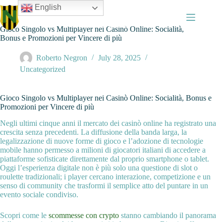
Skip
English
to
content
Gioco Singolo vs Multiplayer nei Casinò Online: Socialità,
Bonus e Promozioni per Vincere di più
Roberto Negron
July 28, 2025
Uncategorized
Gioco Singolo vs Multiplayer nei Casinò Online: Socialità, Bonus e
Promozioni per Vincere di più
Negli ultimi cinque anni il mercato dei casinò online ha registrato una
crescita senza precedenti. La diffusione della banda larga, la
legalizzazione di nuove forme di gioco e l’adozione di tecnologie
mobile hanno permesso a milioni di giocatori italiani di accedere a
piattaforme sofisticate direttamente dal proprio smartphone o tablet.
Oggi l’esperienza digitale non è più solo una questione di slot o
roulette tradizionali; i player cercano interazione, competizione e un
senso di community che trasformi il semplice atto del puntare in un
evento sociale condiviso.
Scopri come le
scommesse con crypto
stanno cambiando il panorama