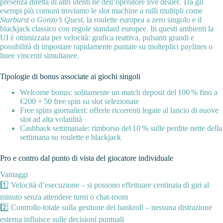
presenza diretta di altri utenti né dell’operatore live dealer. Tra gli
esempi più comuni troviamo le slot machine a rulli multipli come
Starburst
o
Gonzo’s Quest
, la roulette europea a zero singolo e il
blackjack classico con regole standard europee. In questi ambienti la
UI è ottimizzata per velocità: grafica reattiva, pulsanti grandi e
possibilità di impostare rapidamente puntate su molteplici paylines o
linee vincenti simultanee.
Tipologie di bonus associate ai giochi singoli
Welcome bonus: solitamente un match deposit del 100 % fino a
€200 + 50 free spin su slot selezionate
Free spins giornalieri: offerte ricorrenti legate al lancio di nuove
slot ad alta volatilità
Cashback settimanale: rimborso del 10 % sulle perdite nette della
settimana su roulette e blackjack
Pro e contro dal punto di vista del giocatore individuale
Vantaggi
1️⃣ Velocità d’esecuzione – si possono effettuare centinaia di giri al
minuto senza attendere turni o chat‑room
2️⃣ Controllo totale sulla gestione del bankroll – nessuna distrazione
esterna influisce sulle decisioni puntuali