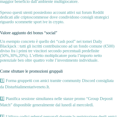
maggior beneficio dall’ambiente multigiocatore.
Spesso questi utenti possiedono account attivi sui forum Reddit
dedicati alle criptoscommesse dove condividono consigli strategici
riguardo scommette sport ive in crypto.
Valore aggiunto dei bonus “social”
Un esempio concreto è quello dei “cash pool” nei tornei Daily
Blackjack : tutti gli iscritti contribuiscono ad un fondo comune (€500)
diviso fra i primi tre vincitori secondo percentuali predefinite
(50%,30%,20%). L’effetto moltiplicatore porta l’importo netto
potenziale ben oltre quattro volte l’investimento individuale.
Come sfruttare le promozioni gruppali
1️⃣ Forma gruppetti con amici tramite community Discord consigliata
da Disturbialimentariveneto.It.
2️⃣ Pianifica sessione simultanea nelle stanze promo “Group Deposit
Match” disponibile generalmente dal lunedì al mercoledì.
3️⃣ Utilizza codici referral personali durante la registrazione degli amici