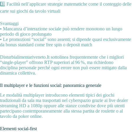
3️⃣ Facilità nell’applicare strategie matematiche come il conteggio delle
carte sui giochi da tavolo virtuali
Svantaggi
• Mancanza d’interazione sociale può rendere monotono un lungo
periodo di gioco prolungato
• Le promozioni “social” sono assenti; si dipende quasi esclusivamente
da bonus standard come free spin o deposit match
Disturbialimentariveneto.It sottolinea frequentemente che i migliori
“single‑player” offrono RTP superiori al 96 %, ma richiedono
disciplina personale perché ogni errore non può essere mitigato dalla
dinamica collettiva.
Il multiplayer e le funzioni social: panoramica generale
Le modalità multiplayer introducono elementi tipici dei giochi
tradizionali da sala ma trasportati nel cyberspazio grazie ai live dealer
streaming HD a 1080p oppure alle stanze condivise dove più utenti
partecipano contemporaneamente alla stessa partita de roulette o al
tavolo da poker online.
Elementi social‑first