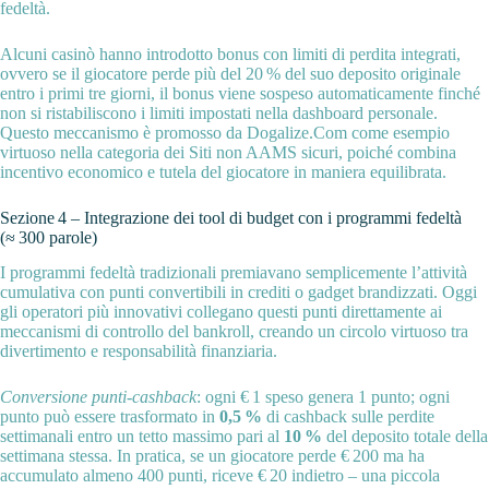
fedeltà.
Alcuni casinò hanno introdotto bonus con limiti di perdita integrati,
ovvero se il giocatore perde più del 20 % del suo deposito originale
entro i primi tre giorni, il bonus viene sospeso automaticamente finché
non si ristabiliscono i limiti impostati nella dashboard personale.
Questo meccanismo è promosso da Dogalize.Com come esempio
virtuoso nella categoria dei Siti non AAMS sicuri, poiché combina
incentivo economico e tutela del giocatore in maniera equilibrata.
Sezione 4 – Integrazione dei tool di budget con i programmi fedeltà
(≈ 300 parole)
I programmi fedeltà tradizionali premiavano semplicemente l’attività
cumulativa con punti convertibili in crediti o gadget brandizzati. Oggi
gli operatori più innovativi collegano questi punti direttamente ai
meccanismi di controllo del bankroll, creando un circolo virtuoso tra
divertimento e responsabilità finanziaria.
Conversione punti‑cashback
: ogni € 1 speso genera 1 punto; ogni
punto può essere trasformato in
0,5 %
di cashback sulle perdite
settimanali entro un tetto massimo pari al
10 %
del deposito totale della
settimana stessa. In pratica, se un giocatore perde € 200 ma ha
accumulato almeno 400 punti, riceve € 20 indietro – una piccola