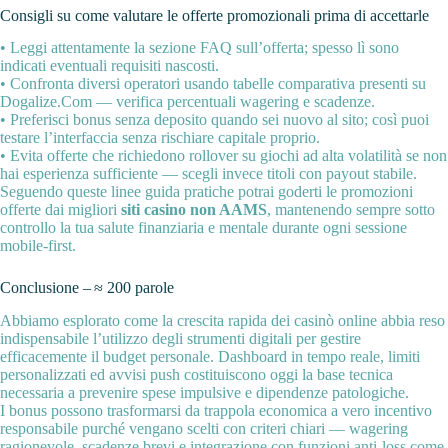
Consigli su come valutare le offerte promozionali prima di accettarle
• Leggi attentamente la sezione FAQ sull’offerta; spesso lì sono
indicati eventuali requisiti nascosti.
• Confronta diversi operatori usando tabelle comparativa presenti su
Dogalize.Com — verifica percentuali wagering e scadenze.
• Preferisci bonus senza deposito quando sei nuovo al sito; così puoi
testare l’interfaccia senza rischiare capitale proprio.
• Evita offerte che richiedono rollover su giochi ad alta volatilità se non
hai esperienza sufficiente — scegli invece titoli con payout stabile.
Seguendo queste linee guida pratiche potrai goderti le promozioni
offerte dai migliori
siti casino non AAMS
, mantenendo sempre sotto
controllo la tua salute finanziaria e mentale durante ogni sessione
mobile‑first.​
Conclusione – ≈ 200 parole
Abbiamo esplorato come la crescita rapida dei casinò online abbia reso
indispensabile l’utilizzo degli strumenti digitali per gestire
efficacemente il budget personale. Dashboard in tempo reale, limiti
personalizzati ed avvisi push costituiscono oggi la base tecnica
necessaria a prevenire spese impulsive e dipendenze patologiche.
I bonus possono trasformarsi da trappola economica a vero incentivo
responsabile purché vengano scelti con criteri chiari — wagering
ragionevole, scadenze brevi e integrazione con funzioni anti‑loss come