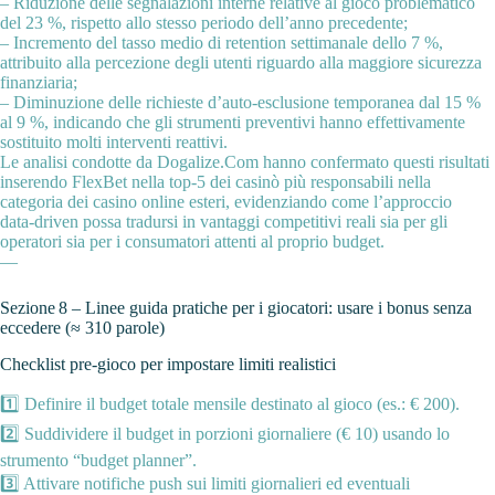
– Riduzione delle segnalazioni interne relative al gioco problematico
del 23 %, rispetto allo stesso periodo dell’anno precedente;
– Incremento del tasso medio di retention settimanale dello 7 %,
attribuito alla percezione degli utenti riguardo alla maggiore sicurezza
finanziaria;
– Diminuzione delle richieste d’auto‑esclusione temporanea dal 15 %
al 9 %, indicando che gli strumenti preventivi hanno effettivamente
sostituito molti interventi reattivi.
Le analisi condotte da Dogalize.Com hanno confermato questi risultati
inserendo FlexBet nella top‑5 dei casinò più responsabili nella
categoria dei casino online esteri, evidenziando come l’approccio
data‑driven possa tradursi in vantaggi competitivi reali sia per gli
operatori sia per i consumatori attenti al proprio budget.
—
Sezione 8 – Linee guida pratiche per i giocatori: usare i bonus senza
eccedere (≈ 310 parole)
Checklist pre‑gioco per impostare limiti realistici
1️⃣ Definire il budget totale mensile destinato al gioco (es.: € 200).
2️⃣ Suddividere il budget in porzioni giornaliere (€ 10) usando lo
strumento “budget planner”.
3️⃣ Attivare notifiche push sui limiti giornalieri ed eventuali