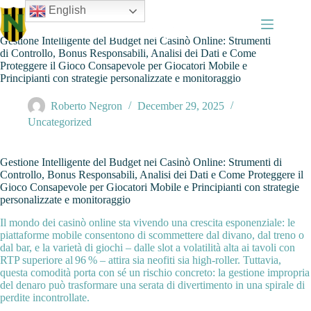
Skip
English
to
content
Gestione Intelligente del Budget nei Casinò Online: Strumenti
di Controllo, Bonus Responsabili, Analisi dei Dati e Come
Proteggere il Gioco Consapevole per Giocatori Mobile e
Principianti con strategie personalizzate e monitoraggio
Roberto Negron
December 29, 2025
Uncategorized
Gestione Intelligente del Budget nei Casinò Online: Strumenti di
Controllo, Bonus Responsabili, Analisi dei Dati e Come Proteggere il
Gioco Consapevole per Giocatori Mobile e Principianti con strategie
personalizzate e monitoraggio
Il mondo dei casinò online sta vivendo una crescita esponenziale: le
piattaforme mobile consentono di scommettere dal divano, dal treno o
dal bar, e la varietà di giochi – dalle slot a volatilità alta ai tavoli con
RTP superiore al 96 % – attira sia neofiti sia high‑roller. Tuttavia,
questa comodità porta con sé un rischio concreto: la gestione impropria
del denaro può trasformare una serata di divertimento in una spirale di
perdite incontrollate.