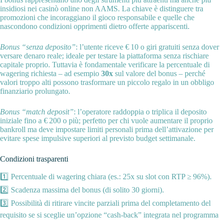
insidiosi nei casinò online non AAMS. La chiave è distinguere tra
promozioni che incoraggiano il gioco responsabile e quelle che
nascondono condizioni opprimenti dietro offerte appariscenti.
Bonus “senza deposito”
: l’utente riceve € 10 o giri gratuiti senza dover
versare denaro reale; ideale per testare la piattaforma senza rischiare
capitale proprio. Tuttavia è fondamentale verificare la percentuale di
wagering richiesta – ad esempio
30x
sul valore del bonus – perché
valori troppo alti possono trasformare un piccolo regalo in un obbligo
finanziario prolungato.
Bonus “match deposit”
: l’operatore raddoppia o triplica il deposito
iniziale fino a € 200 o più; perfetto per chi vuole aumentare il proprio
bankroll ma deve impostare limiti personali prima dell’attivazione per
evitare spese impulsive superiori al previsto budget settimanale.
Condizioni trasparenti
1️⃣ Percentuale di wagering chiara (es.: 25x su slot con RTP ≥ 96%).
2️⃣ Scadenza massima del bonus (di solito 30 giorni).
3️⃣ Possibilità di ritirare vincite parziali prima del completamento del
requisito se si sceglie un’opzione “cash‑back” integrata nel programma