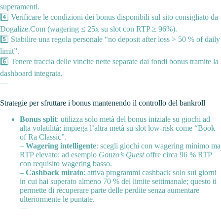
superamenti.
4️⃣ Verificare le condizioni dei bonus disponibili sul sito consigliato da
Dogalize.Com (wagering ≤ 25x su slot con RTP ≥ 96%).
5️⃣ Stabilire una regola personale “no deposit after loss > 50 % of daily
limit”.
6️⃣ Tenere traccia delle vincite nette separate dai fondi bonus tramite la
dashboard integrata.
—
Strategie per sfruttare i bonus mantenendo il controllo del bankroll
Bonus split
: utilizza solo metà del bonus iniziale su giochi ad
alta volatilità; impiega l’altra metà su slot low‑risk come “Book
of Ra Classic”.
–
Wagering intelligente
: scegli giochi con wagering minimo ma
RTP elevato; ad esempio
Gonzo’s Quest
offre circa 96 % RTP
con requisito wagering basso.
–
Cashback mirato
: attiva programmi cashback solo sui giorni
in cui hai superato almeno 70 % del limite settimanale; questo ti
permette di recuperare parte delle perdite senza aumentare
ulteriormente le puntate.
—