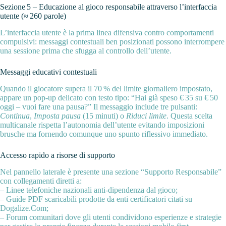
Sezione 5 – Educazione al gioco responsabile attraverso l’interfaccia
utente (≈ 260 parole)
L’interfaccia utente è la prima linea difensiva contro comportamenti
compulsivi: messaggi contestuali ben posizionati possono interrompere
una sessione prima che sfugga al controllo dell’utente.
Messaggi educativi contestuali
Quando il giocatore supera il 70 % del limite giornaliero impostato,
appare un pop‑up delicato con testo tipo: “Hai già speso € 35 su € 50
oggi – vuoi fare una pausa?” Il messaggio include tre pulsanti:
Continua
,
Imposta pausa
(15 minuti) o
Riduci limite
. Questa scelta
multicanale rispetta l’autonomia dell’utente evitando imposizioni
brusche ma fornendo comunque uno spunto riflessivo immediato.
Accesso rapido a risorse di supporto
Nel pannello laterale è presente una sezione “Supporto Responsabile”
con collegamenti diretti a:
– Linee telefoniche nazionali anti‑dipendenza dal gioco;
– Guide PDF scaricabili prodotte da enti certificatori citati su
Dogalize.Com;
– Forum comunitari dove gli utenti condividono esperienze e strategie